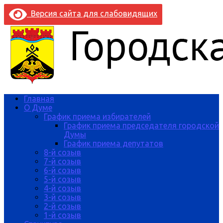
Версия сайта для слабовидящих
Главная
О Думе
График приема избирателей
График приема председателя городской
Думы
График приема депутатов
8-й созыв
7-й созыв
6-й созыв
5-й созыв
4-й созыв
3-й созыв
2-й созыв
1-й созыв