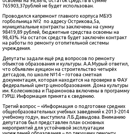
освоены на 98,88%, остаток средств в сумме
765903,37рублей не будет использован.
Проводился капремонт главного корпуса МБУЗ
горбольница №2 по адресу Острикова,5а,
муниципальные контракты заключены на сумму
98419,89 рублей, бюджетные средства освоены на
98,43%. На остаток средств будет заключён контракт
на работы по ремонту отопительной системы
учреждения.
Депутаты задали ещё ряд вопросов по ремонту
объектов образования и культуры. А.А.Мурый ответил,
что объявлен аукцион на строительство четырёх
детсадов, по школе №14 – готова сметная
документация, которая находится на проверке в ФАУ
федеральный центр ценообразования. Дома культуры
им. Колесникова и Парамонова включены в программу
ГУРШ. Информация принята к сведению.
Третий вопрос – «Информация о подготовке средних
общеобразовательных учебных заведений к 2013-2014
учебному году», выступила Л.Б.Давыдова. Вниманию
депутатов был представлен план основных
мероприятий для устойчивой эксплуатации
учреждений образования – по текущему ремонту