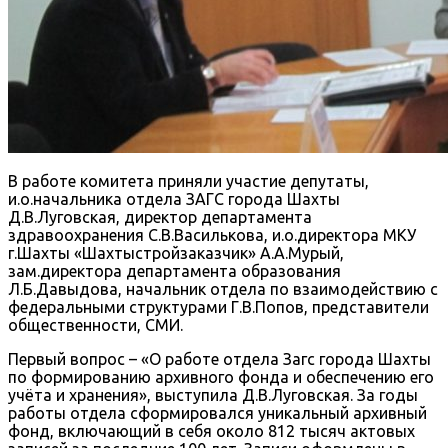
В работе комитета приняли участие депутаты,
и.о.начальника отдела ЗАГС города Шахты
Д.В.Луговская, директор департамента
здравоохранения С.В.Василькова, и.о.директора МКУ
г.Шахты «Шахтыстройзаказчик» А.А.Мурый,
зам.директора департамента образования
Л.Б.Давыдова, начальник отдела по взаимодействию с
федеральными структурами Г.В.Попов, представители
общественности, СМИ.
Первый вопрос – «О работе отдела Загс города Шахты
по формированию архивного фонда и обеспечению его
учёта и хранения», выступила Д.В.Луговская. За годы
работы отдела сформировался уникальный архивный
фонд, включающий в себя около 812 тысяч актовых