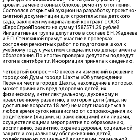
кровли, замене оконных блоков, ремонту отопления.
Состоялся открытый аукцион на разработку проектно-
сметной документации для строительства детского
сада, заключён муниципальный контракт с ООО
«ЕвроСтройПроект» на сумму 1587571,29 рублей.
Инициативная группа депутатов в составе Е.Н. Жадяева
и Е.П. Стенякиной примут участие в проверках
состояния ремонтных работ по подготовке школ к
учебному году с участием специалистов департамента
образования. По итогам проверки депутаты подведут
итоги в сентябре т.г. Информация принята к сведению.
Четвёртый вопрос – «О внесении изменений в решение
городской Думы города Шахты «Об утверждении
Перечня мест в городе Шахты, нахождение в которых
может причинить вред здоровью детей, их
физическому, интеллектуальному, духовному и
нравственному развитию, в которых дети (лица, не
достигшие возраста 18 лет) не могут находиться в
любое время суток независимо от сопровождения их
родителями (лицами, из заменяющими) или лицами,
осуществляющими мероприятия по образованию,
воспитанию, развитию, охране здоровья, социальной
защите и социальному обслуживанию детей,
содействию их социальной адаптации, социальной