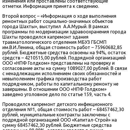
изменения или проставлены соответствующие
отметки. Информация принята к сведению.
Второй вопрос – «Информация о ходе выполнения
ремонтных работ социально-значимых объектов
города Шахты», выступил А.А.Мурый. В рамках
программы по модернизации здравоохранения города
Шахты проводился капремонт здания
травматологического отделения МБУЗ ГБСМП
им.В.И.Ленина, общая стоимость работ – 75960682,85
рублей. Бюджетные средства освоены на 94%, остаток
средств – 4210515,00 рублей. Подрядной организацией
ООО «НПФ Голдком» представлены на проверку и
согласование акты на сумму 1089027,00 рублей. В связи
с ненадлежащим исполнением своих обязанностей и
невыполением графика производства работ
подрядчиком, работы по капитальному ремонту не
завершены. В отношении ООО «НПФ Голдком»
заведено уголовное дело по статье 159, часть 4.
Проводился капремонт детского инфекционного
отделения №1, общая стоимость работ – 68457462,30
рублей, муниципальные контракты заключены с
подрядной организацией ООО «Капитал-Строй» на
сумму 68457462,30 рублей. Бюджетные средства