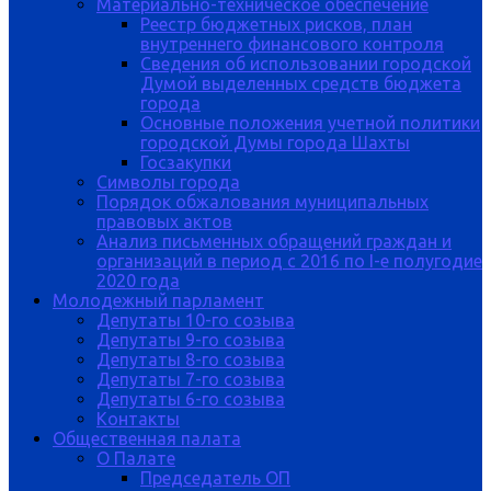
Материально-техническое обеспечение
Реестр бюджетных рисков, план
внутреннего финансового контроля
Сведения об использовании городской
Думой выделенных средств бюджета
города
Основные положения учетной политики
городской Думы города Шахты
Госзакупки
Символы города
Порядок обжалования муниципальных
правовых актов
Анализ письменных обращений граждан и
организаций в период с 2016 по I-е полугодие
2020 года
Молодежный парламент
Депутаты 10-го созыва
Депутаты 9-го созыва
Депутаты 8-го созыва
Депутаты 7-го созыва
Депутаты 6-го созыва
Контакты
Общественная палата
О Палате
Председатель ОП