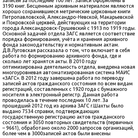
записей за последние 100 лет. Записи оформлены в
3190 книг. Бесценным архивным материалом являются
хорошо сохранившиеся метрические церковные книги
Петропавловской, Александро-Невской, Макарьевской
и Покровской церквей, действующих на территории
города Александровск-Грушевский с 1913 по 1919 годы.
Основной задачей отдела ЗАГС является соответствие
порядка формирования, учёта и хранения архивного
фонда законодательству и нормативным актам.
Д.В.Луговская рассказала о том, что включает в себя
работа по формированию архивного фонда, где и
сколько лет хранятся акты. В 2010 году
оптимизирована деятельность отдела, внедрена новая
многоуровневая автоматизированная система МАИС
«ЗАГС». В 2012 году завершена работа по переводу
записей актов гражданского состояния по всем видам
регистраций, составленных с 1920 года с бумажного
носителя в электронный регистр. Данная работа
проводилась в течение последних 10 лет. За
прошедший 2012 год из архива ЗАГС г.Шахты было
выдано 7534 справки, подтверждающих
государственную регистрацию актов гражданского
состояния и 3050 повторных свидетельств (первичных
– 9661), обработано около 2000 запросов организаций,
более чем в 3000записей актов были внесены