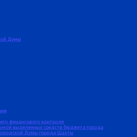
кой Думы
ния
него финансового контроля
Думой выделенных средств бюджета города
городской Думы города Шахты