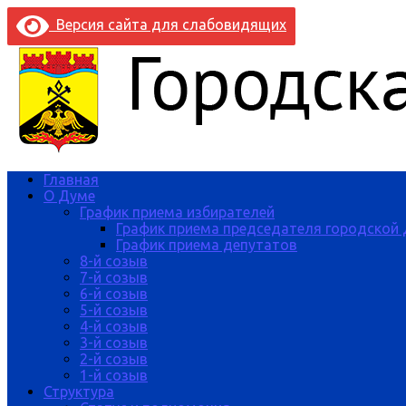
Версия сайта для слабовидящих
Главная
О Думе
График приема избирателей
График приема председателя городской
График приема депутатов
8-й созыв
7-й созыв
6-й созыв
5-й созыв
4-й созыв
3-й созыв
2-й созыв
1-й созыв
Структура