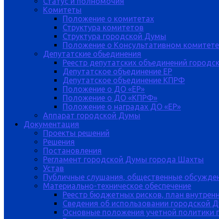
Статус и полномочия
Комитеты
Положение о комитетах
Структура комитетов
Структура городской Думы
Положение о Консультативном комитете
Депутатские обьединения
Реестр депутатских объединений городс
Депутатское объединение ЕР
Депутатское объединение КПРФ
Положение о ДО «ЕР»
Положение о ДО «КПРФ»
Положение о наградах ДО «ЕР»
Аппарат городской Думы
Документация
Проекты решений
Решения
Постановления
Регламент городской Думы города Шахты
Устав
Публичные слушания, общественные обсужде
Материально-техническое обеспечение
Реестр бюджетных рисков, план внутрен
Сведения об использовании городской 
Основные положения учетной политики 