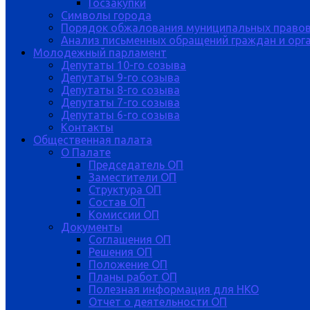
Госзакупки
Символы города
Порядок обжалования муниципальных правов
Анализ письменных обращений граждан и орган
Молодежный парламент
Депутаты 10-го созыва
Депутаты 9-го созыва
Депутаты 8-го созыва
Депутаты 7-го созыва
Депутаты 6-го созыва
Контакты
Общественная палата
О Палате
Председатель ОП
Заместители ОП
Структура ОП
Состав ОП
Комиссии ОП
Документы
Соглашения ОП
Решения ОП
Положение ОП
Планы работ ОП
Полезная информация для НКО
Отчет о деятельности ОП