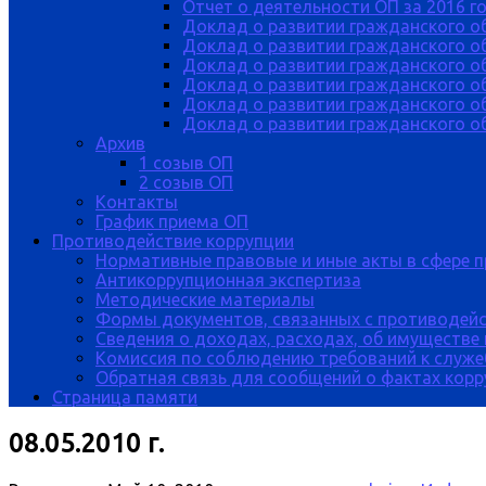
Отчет о деятельности ОП за 2016 г
Доклад о развитии гражданского о
Доклад о развитии гражданского об
Доклад о развитии гражданского о
Доклад о развитии гражданского о
Доклад о развитии гражданского о
Доклад о развитии гражданского об
Архив
1 созыв ОП
2 созыв ОП
Контакты
График приема ОП
Противодействие коррупции
Нормативные правовые и иные акты в сфере 
Антикоррупционная экспертиза
Методические материалы
Формы документов, связанных с противодейс
Сведения о доходах, расходах, об имуществе
Комиссия по соблюдению требований к служе
Обратная связь для сообщений о фактах кор
Страница памяти
08.05.2010 г.