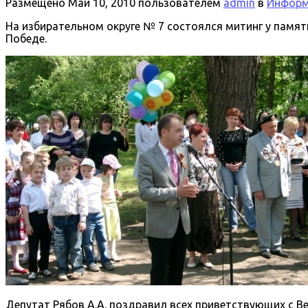
Размещено
Май 10, 2010
пользователем
admin
в
Информа
На избирательном округе № 7 состоялся митинг у памя
Победе.
Депутат Рябов А.А. поздравил всех приветствующих с 