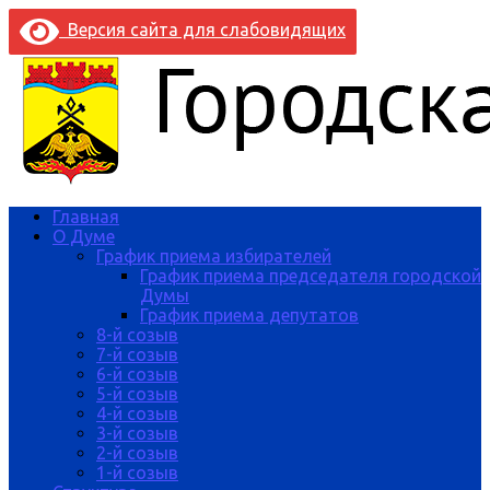
Версия сайта для слабовидящих
Главная
О Думе
График приема избирателей
График приема председателя городской
Думы
График приема депутатов
8-й созыв
7-й созыв
6-й созыв
5-й созыв
4-й созыв
3-й созыв
2-й созыв
1-й созыв