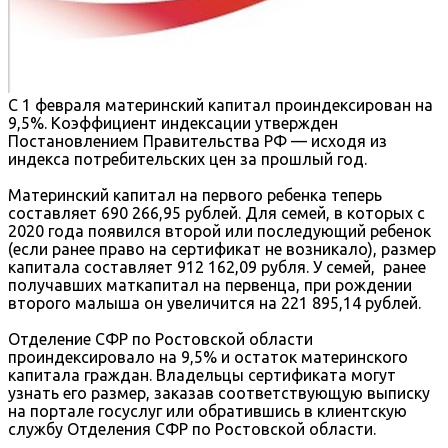
С
1
февраля
материнский
капитал
проиндексирован
на
9,5%.
Коэффициент
индексации
утвержден
Постановлением
Правительства
РФ
—
исходя
из
индекса
потребительских цен за прошлый год.
Материнский капитал на
первого ребенка
теперь
составляет
690 266,95
рублей. Для
семей, в которых с
2020 года появился второй или последующий ребенок
(если ранее право
на сертификат не возникало), размер
капитала составляет
912 162,09
рубля. У семей,
ранее
получавших маткапитал на первенца, при рождении
второго малыша он
увеличится на
221 895,14
рублей.
Отделение
СФР
по
Ростовской
области
проиндексировало
на
9,5%
и
остаток
материнского
капитала граждан. Владельцы сертификата могут
узнать его размер, заказав
соответствующую выписку
на портале госуслуг или обратившись в клиентскую
службу
Отделения СФР по Ростовской области.