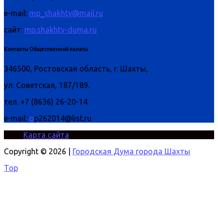
e-mail:
mp_shakhty@mail.ru
сайт:
mp.shakhty-duma.ru
Контакты Общественной палаты
346500, Ростовская область, г. Шахты,
ул. Советская, 187/189.
тел. +7 (8636) 26-20-14
e-mail:
o
p262014@list.ru
Карта сайта
Copyright © 2026 |
Городская Дума города Шахты
Top