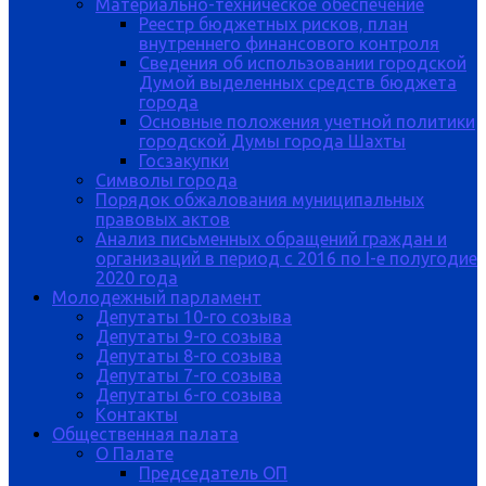
Материально-техническое обеспечение
Реестр бюджетных рисков, план
внутреннего финансового контроля
Сведения об использовании городской
Думой выделенных средств бюджета
города
Основные положения учетной политики
городской Думы города Шахты
Госзакупки
Символы города
Порядок обжалования муниципальных
правовых актов
Анализ письменных обращений граждан и
организаций в период с 2016 по I-е полугодие
2020 года
Молодежный парламент
Депутаты 10-го созыва
Депутаты 9-го созыва
Депутаты 8-го созыва
Депутаты 7-го созыва
Депутаты 6-го созыва
Контакты
Общественная палата
О Палате
Председатель ОП