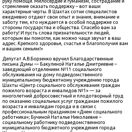
руку помощи. Милосердие и гуманизм, сострадание и
стремление оказать поддержку – вот ваши
характерные черты. В Шахтах сотни специалистов
ежедневно отдают свои опыт и знания, внимание и
заботу тем, кто нуждается в особой поддержке со
стороны государства и общества. Спасибо вам за
работу! И пусть слова признательности людей,
которым вы помогли, как можно чаще звучат в ваш
адрес. Крепкого здоровья, счастья и благополучия вам
и вашим семьям!»
Депутат А.В.Борзенко вручил Благодарственные
письма Думы — Бакулиной Наталье Дмитриевне –
заведующей отделением №11 социального
обслуживания на дому подведомственного
муниципальному бюджетному учреждению города
Шахты «Центр социального обслуживания граждан
пожилого возраста и инвалидов №1» — за
многолетний добросовестный и плодотворный труд
по оказанию социальных услуг гражданам пожилого
возраста и инвалидам города и в связи с
профессиональным праздником «Днем социального
работника»; Бучиной Наталье Николаевне –
социальному работнику подведомственного
муниципального бюджетного учреждения города