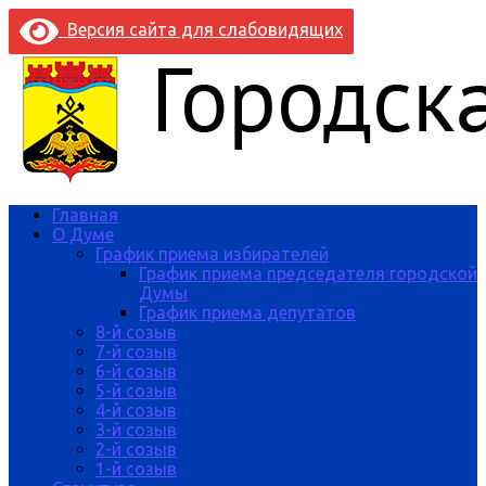
Версия сайта для слабовидящих
Главная
О Думе
График приема избирателей
График приема председателя городской
Думы
График приема депутатов
8-й созыв
7-й созыв
6-й созыв
5-й созыв
4-й созыв
3-й созыв
2-й созыв
1-й созыв