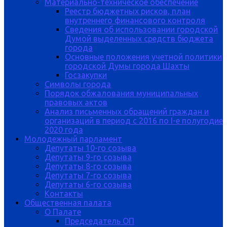
Материально-техническое обеспечение
Реестр бюджетных рисков, план
внутреннего финансового контроля
Сведения об использовании городской
Думой выделенных средств бюджета
города
Основные положения учетной политики
городской Думы города Шахты
Госзакупки
Символы города
Порядок обжалования муниципальных
правовых актов
Анализ письменных обращений граждан и
организаций в период с 2016 по I-е полугодие
2020 года
Молодежный парламент
Депутаты 10-го созыва
Депутаты 9-го созыва
Депутаты 8-го созыва
Депутаты 7-го созыва
Депутаты 6-го созыва
Контакты
Общественная палата
О Палате
Председатель ОП