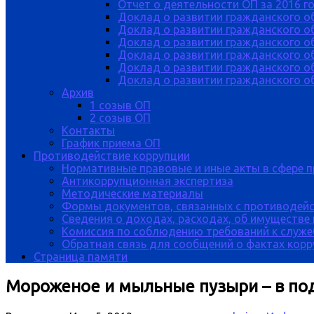
Отчет о деятельности ОП за 2016 г
Доклад о развитии гражданского о
Доклад о развитии гражданского об
Доклад о развитии гражданского о
Доклад о развитии гражданского о
Доклад о развитии гражданского о
Доклад о развитии гражданского об
Архив
1 созыв ОП
2 созыв ОП
Контакты
График приема ОП
Противодействие коррупции
Нормативные правовые и иные акты в сфере 
Антикоррупционная экспертиза
Методические материалы
Формы документов, связанных с противодейс
Сведения о доходах, расходах, об имуществе
Комиссия по соблюдению требований к служе
Обратная связь для сообщений о фактах кор
Страница памяти
Мороженое и мыльные пузыри – в по