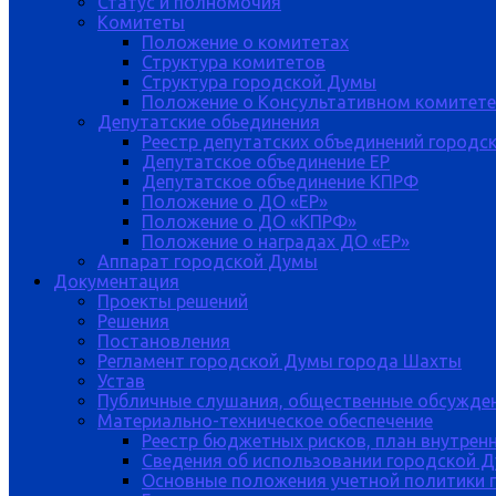
Статус и полномочия
Комитеты
Положение о комитетах
Структура комитетов
Структура городской Думы
Положение о Консультативном комитете
Депутатские обьединения
Реестр депутатских объединений городс
Депутатское объединение ЕР
Депутатское объединение КПРФ
Положение о ДО «ЕР»
Положение о ДО «КПРФ»
Положение о наградах ДО «ЕР»
Аппарат городской Думы
Документация
Проекты решений
Решения
Постановления
Регламент городской Думы города Шахты
Устав
Публичные слушания, общественные обсужде
Материально-техническое обеспечение
Реестр бюджетных рисков, план внутрен
Сведения об использовании городской 
Основные положения учетной политики 