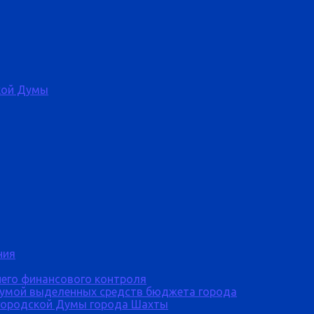
кой Думы
ния
него финансового контроля
Думой выделенных средств бюджета города
городской Думы города Шахты