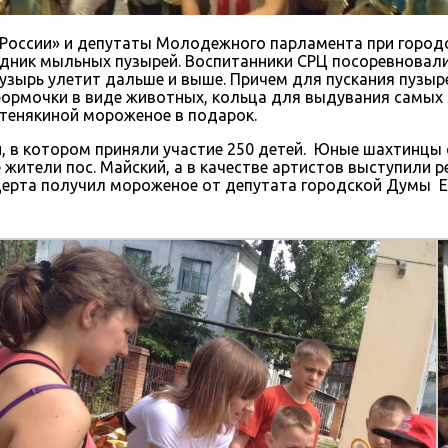
оссии» и депутаты Молодежного парламента при город
дник мыльных пузырей. Воспитанники СРЦ посоревновали
 пузырь улетит дальше и выше. Причем для пускания пуз
формочки в виде животных, кольца для выдувания самых 
Стенякиной мороженое в подарок.
 в котором приняли участие 250 детей. Юные шахтинцы со
ители пос. Майский, а в качестве артистов выступили р
церта получил мороженое от депутата городской Думы Е