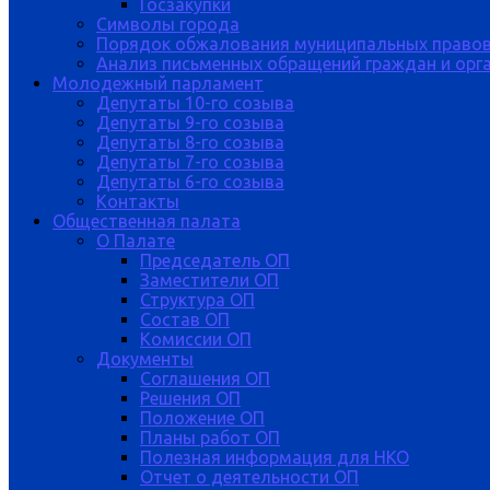
Госзакупки
Символы города
Порядок обжалования муниципальных правов
Анализ письменных обращений граждан и орган
Молодежный парламент
Депутаты 10-го созыва
Депутаты 9-го созыва
Депутаты 8-го созыва
Депутаты 7-го созыва
Депутаты 6-го созыва
Контакты
Общественная палата
О Палате
Председатель ОП
Заместители ОП
Структура ОП
Состав ОП
Комиссии ОП
Документы
Соглашения ОП
Решения ОП
Положение ОП
Планы работ ОП
Полезная информация для НКО
Отчет о деятельности ОП