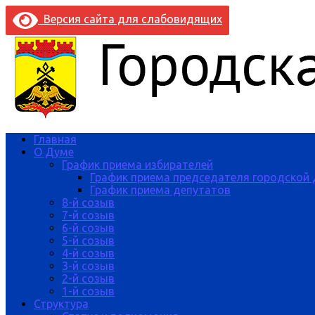
Версия сайта для слабовидящих
Главная
О Думе
График приема избирателей
График приема председателя городской
График приема депутатов
8-й созыв
7-й созыв
6-й созыв
5-й созыв
4-й созыв
3-й созыв
2-й созыв
1-й созыв
Структура