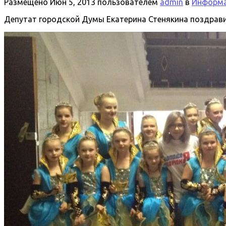
Размещено
Июн 5, 2013
пользователем
admin
в
Информа
Депутат городской Думы Екатерина Стенякина поздрав