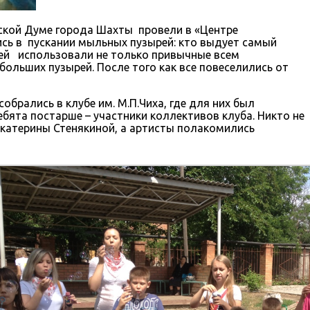
ской Думе города Шахты провели в «Центре
сь в пускании мыльных пузырей: кто выдует самый
ырей использовали не только привычные всем
больших пузырей. После того как все повеселились от
брались в клубе им. М.П.Чиха, где для них был
ебята постарше – участники коллективов клуба. Никто не
катерины Стенякиной, а артисты полакомились