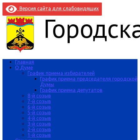
Версия сайта для слабовидящих
Главная
О Думе
График приема избирателей
График приема председателя городской
Думы
График приема депутатов
8-й созыв
7-й созыв
6-й созыв
5-й созыв
4-й созыв
3-й созыв
2-й созыв
1-й созыв