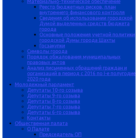
Материально-техническое обеспечение
Реестр бюджетных рисков, план
внутреннего финансового контроля
Сведения об использовании городской
Думой выделенных средств бюджета
города
Основные положения учетной политики
городской Думы города Шахты
Госзакупки
Символы города
Порядок обжалования муниципальных
правовых актов
Анализ письменных обращений граждан и
организаций в период с 2016 по I-е полугодие
2020 года
Молодежный парламент
Депутаты 10-го созыва
Депутаты 9-го созыва
Депутаты 8-го созыва
Депутаты 7-го созыва
Депутаты 6-го созыва
Контакты
Общественная палата
О Палате
Председатель ОП