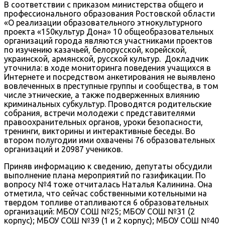
В соответствии с приказом министерства общего и
профессионального образования Ростовской области
«О реализации образовательного этнокультурного
проекта «150культур Дона» 10 общеобразовательных
организаций города являются участниками проектов
по изучению казачьей, белорусской, корейской,
украинской, армянской, русской культур. Докладчик
уточнила: в ходе мониторинга поведения учащихся в
Интернете и посредством анкетирования не выявлено
вовлеченных в преступные группы и сообщества, в том
числе этнические, а также подверженных влиянию
криминальных субкультур. Проводятся родительские
собрания, встречи молодежи с представителями
правоохранительных органов, уроки безопасности,
тренинги, викторины и интерактивные беседы. Во
втором полугодии ими охвачены 76 образовательных
организаций и 20987 учеников.
Приняв информацию к сведению, депутаты обсудили
выполнение плана мероприятий по газификации. По
вопросу №4 тоже отчиталась Наталья Калинина. Она
отметила, что сейчас собственными котельными на
твердом топливе отапливаются 6 образовательных
организаций: МБОУ СОШ №25; МБОУ СОШ №31 (2
корпус); МБОУ СОШ №39 (1 и 2 корпус); МБОУ СОШ №40