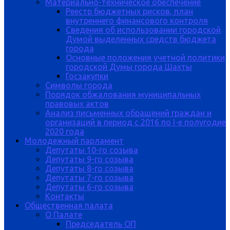
Материально-техническое обеспечение
Реестр бюджетных рисков, план
внутреннего финансового контроля
Сведения об использовании городской
Думой выделенных средств бюджета
города
Основные положения учетной политики
городской Думы города Шахты
Госзакупки
Символы города
Порядок обжалования муниципальных
правовых актов
Анализ письменных обращений граждан и
организаций в период с 2016 по I-е полугодие
2020 года
Молодежный парламент
Депутаты 10-го созыва
Депутаты 9-го созыва
Депутаты 8-го созыва
Депутаты 7-го созыва
Депутаты 6-го созыва
Контакты
Общественная палата
О Палате
Председатель ОП