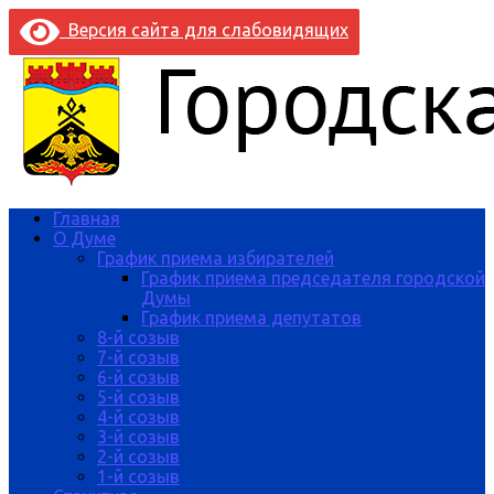
Версия сайта для слабовидящих
Главная
О Думе
График приема избирателей
График приема председателя городской
Думы
График приема депутатов
8-й созыв
7-й созыв
6-й созыв
5-й созыв
4-й созыв
3-й созыв
2-й созыв
1-й созыв