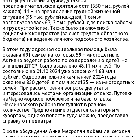
на осуществление индивидуальной
предпринимательской деятельности (350 тыс. рублей
каждая), 11 – на преодоление трудной жизненной
ситуации (95 тыс. рублей каждая), 1 семья
воспользовалась 63, 3 тыс. рублей для поиска работы
и трудоустройства. Также было заключено 5
социальных контрактов (за счет средств областного
бюджета) на ведение личного подсобного хозяйства.
В этом году адресная социальная помощь была
оказана 691 семье, из которых 59 – многодетные.
Активно ведется работа по оздоровлению детей. На
эти цели ДТСР было выделено 48,11 млн. руб. По
состоянию на 01.10.2024 уже освоено 41,63 млн
рублей. Оздоровительной кампанией 2024 года
охвачены 850 детей, в том числе135 — из многодетных
семей. При рассмотрении вопроса депутаты
интересовались местами организации отдыха. Путевки
на Черноморское побережье и на базы отдыха
Неклиновского района поступают в равном
количестве. Предпочтение отдается санаторным
курортам, однако попасть туда можно, предоставив
справку от педиатра.
В ходе обсуждения Анна Месропян добавила: сегодня
граждане имеют возможность подтверждения статуса