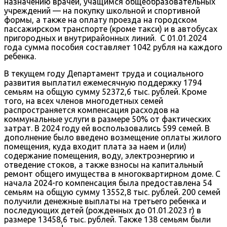
назначению врачей, учащимся общеобразовательных
учреждений — на покупку школьной и спортивной
формы, а также на оплату проезда на городском
пассажирском транспорте (кроме такси) и в автобусах
пригородных и внутрирайонных линий. С 01.01.2024
года сумма пособия составляет 1042 рубля на каждого
ребенка.
В текущем году Департамент труда и социального
развития выплатил ежемесячную поддержку 1794
семьям на общую сумму 52372,6 тыс. рублей. Кроме
того, на всех членов многодетных семей
распространяется компенсация расходов на
коммунальные услуги в размере 50% от фактических
затрат. В 2024 году ей воспользовались 599 семей. В
дополнение было введено возмещение оплаты жилого
помещения, куда входит плата за наем и (или)
содержание помещения, воду, электроэнергию и
отведение стоков, а также взносы на капитальный
ремонт общего имущества в многоквартирном доме. С
начала 2024-го компенсация была предоставлена 54
семьям на общую сумму 13552,8 тыс. рублей. 200 семей
получили денежные выплаты на третьего ребенка и
последующих детей (рожденных до 01.01.2023 г) в
размере 13458,6 тыс. рублей. Также 138 семьям были