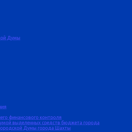
кой Думы
ния
него финансового контроля
Думой выделенных средств бюджета города
городской Думы города Шахты