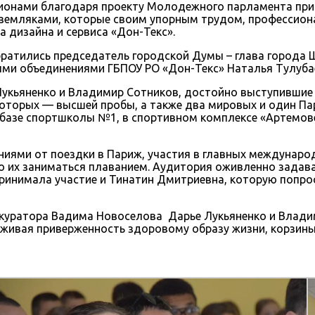
нами благодаря проекту Молодежного парламента при го
земляками, которые своим упорным трудом, профессиона
 дизайна и сервиса «Дон-Текс».
ратились председатель городской Думы – глава города 
ми объединениями ГБПОУ РО «Дон-Текс» Наталья Тулуба
укьяненко и Владимир Сотников, достойно выступившие 
которых — высшей пробы, а также два мировых и один Па
базе спортшколы №1, в спортивном комплексе «Артемове
иями от поездки в Париж, участия в главных междунаро
ло их заниматься плаванием. Аудитория оживленно задав
 принимала участие и Тинатин Дмитриевна, которую попр
куратора Вадима Новоселова Дарье Лукьяненко и Владим
рживая приверженность здоровому образу жизни, корзины