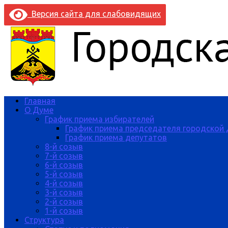
Версия сайта для слабовидящих
Главная
О Думе
График приема избирателей
График приема председателя городской
График приема депутатов
8-й созыв
7-й созыв
6-й созыв
5-й созыв
4-й созыв
3-й созыв
2-й созыв
1-й созыв
Структура