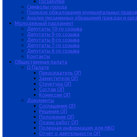
Госзакупки
Символы города
Порядок обжалования муниципальных правов
Анализ письменных обращений граждан и орган
Молодежный парламент
Депутаты 10-го созыва
Депутаты 9-го созыва
Депутаты 8-го созыва
Депутаты 7-го созыва
Депутаты 6-го созыва
Контакты
Общественная палата
О Палате
Председатель ОП
Заместители ОП
Структура ОП
Состав ОП
Комиссии ОП
Документы
Соглашения ОП
Решения ОП
Положение ОП
Планы работ ОП
Полезная информация для НКО
Отчет о деятельности ОП