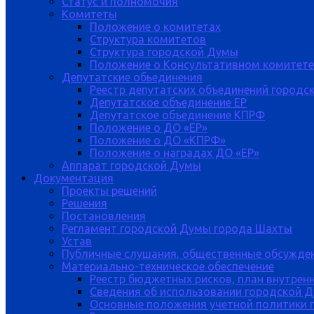
Статус и полномочия
Комитеты
Положение о комитетах
Структура комитетов
Структура городской Думы
Положение о Консультативном комитете
Депутатские обьединения
Реестр депутатских объединений городс
Депутатское объединение ЕР
Депутатское объединение КПРФ
Положение о ДО «ЕР»
Положение о ДО «КПРФ»
Положение о наградах ДО «ЕР»
Аппарат городской Думы
Документация
Проекты решений
Решения
Постановления
Регламент городской Думы города Шахты
Устав
Публичные слушания, общественные обсужде
Материально-техническое обеспечение
Реестр бюджетных рисков, план внутрен
Сведения об использовании городской 
Основные положения учетной политики 