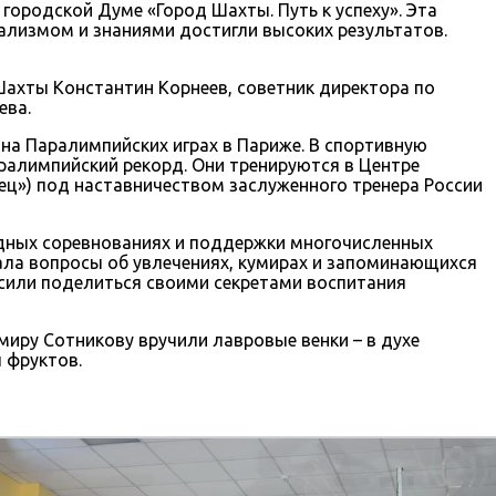
родской Думе «Город Шахты. Путь к успеху». Эта
лизмом и знаниями достигли высоких результатов.
Шахты Константин Корнеев, советник директора по
ева.
на Паралимпийских играх в Париже. В спортивную
ралимпийский рекорд. Они тренируются в Центре
ц») под наставничеством заслуженного тренера России
дных соревнованиях и поддержки многочисленных
ала вопросы об увлечениях, кумирах и запоминающихся
осили поделиться своими секретами воспитания
иру Сотникову вручили лавровые венки – в духе
 фруктов.