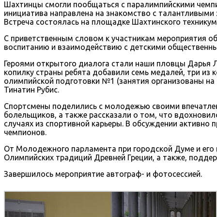
Шахтинцы смогли пообщаться с паралимпийскими чемпио
инициатива направлена на знакомство с талантливыми 
Встреча состоялась на площадке Шахтинского техникума
С приветственным словом к участникам мероприятия об
воспитанию и взаимодействию с детскими общественны
Героями открытого диалога стали наши пловцы Дарья Л
копилку страны ребята добавили семь медалей, три из 
олимпийской подготовки №1 (занятия организованы на 
Тинатин Рубис.
Спортсмены поделились с молодежью своими впечатлен
болельщиков, а также рассказали о том, что вдохнови
случаях из спортивной карьеры. В обсуждении активно
чемпионов.
От Молодежного парламента при городской Думе и его 
Олимпийских традиций Древней Греции, а также, подде
Завершилось мероприятие автограф- и фотосессией.