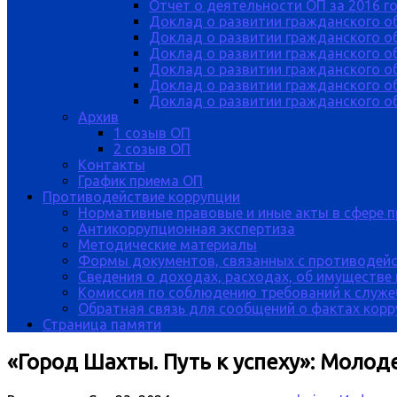
Отчет о деятельности ОП за 2016 г
Доклад о развитии гражданского о
Доклад о развитии гражданского об
Доклад о развитии гражданского о
Доклад о развитии гражданского о
Доклад о развитии гражданского о
Доклад о развитии гражданского об
Архив
1 созыв ОП
2 созыв ОП
Контакты
График приема ОП
Противодействие коррупции
Нормативные правовые и иные акты в сфере 
Антикоррупционная экспертиза
Методические материалы
Формы документов, связанных с противодейс
Сведения о доходах, расходах, об имуществе
Комиссия по соблюдению требований к служе
Обратная связь для сообщений о фактах кор
Страница памяти
«Город Шахты. Путь к успеху»: Моло