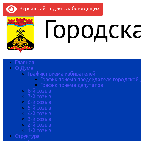
Версия сайта для слабовидящих
Главная
О Думе
График приема избирателей
График приема председателя городской
График приема депутатов
8-й созыв
7-й созыв
6-й созыв
5-й созыв
4-й созыв
3-й созыв
2-й созыв
1-й созыв
Структура