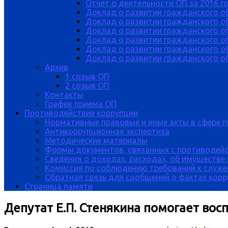
Отчет о деятельности ОП за 2016 г
Доклад о развитии гражданского о
Доклад о развитии гражданского об
Доклад о развитии гражданского о
Доклад о развитии гражданского о
Доклад о развитии гражданского о
Доклад о развитии гражданского об
Архив
1 созыв ОП
2 созыв ОП
Контакты
График приема ОП
Противодействие коррупции
Нормативные правовые и иные акты в сфере 
Антикоррупционная экспертиза
Методические материалы
Формы документов, связанных с противодейс
Сведения о доходах, расходах, об имуществе
Комиссия по соблюдению требований к служе
Обратная связь для сообщений о фактах кор
Страница памяти
Депутат Е.П. Стенякина помогает во