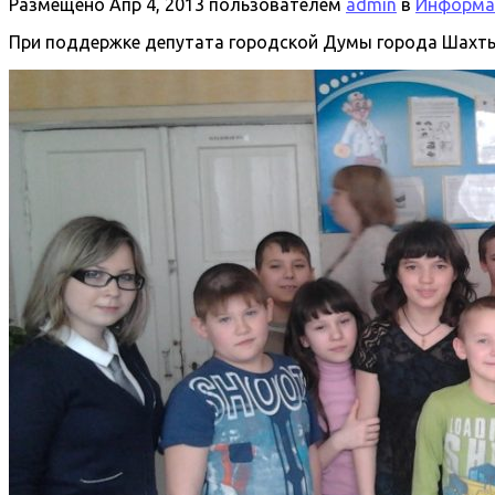
Размещено
Апр 4, 2013
пользователем
admin
в
Информац
При поддержке депутата городской Думы города Шахты 