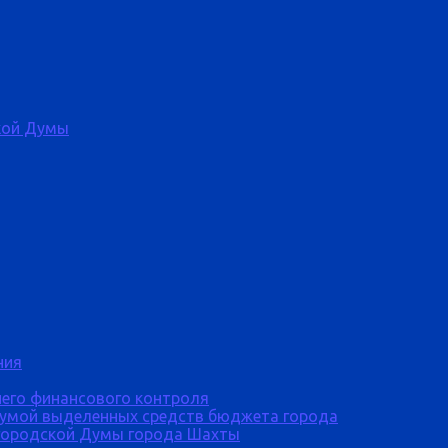
кой Думы
ния
него финансового контроля
Думой выделенных средств бюджета города
городской Думы города Шахты