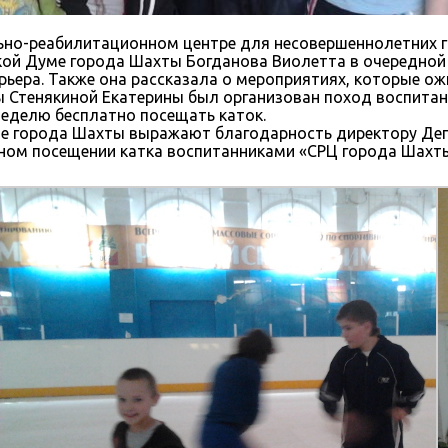
но-реабилитационном центре для несовершеннолетних 
ой Думе города Шахты Богданова Виолетта в очередной р
рьера. Также она рассказала о мероприятиях, которые о
 Стенякиной Екатерины был организован поход воспитан
неделю бесплатно посещать каток.
е города Шахты выражают благодарность директору Деп
ном посещении катка воспитанниками «СРЦ города Шахты