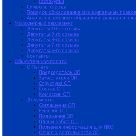
Госзакупки
Символы города
Порядок обжалования муниципальных правов
Анализ письменных обращений граждан и орган
Молодежный парламент
Депутаты 10-го созыва
Депутаты 9-го созыва
Депутаты 8-го созыва
Депутаты 7-го созыва
Депутаты 6-го созыва
Контакты
Общественная палата
О Палате
Председатель ОП
Заместители ОП
Структура ОП
Состав ОП
Комиссии ОП
Документы
Соглашения ОП
Решения ОП
Положение ОП
Планы работ ОП
Полезная информация для НКО
Отчет о деятельности ОП