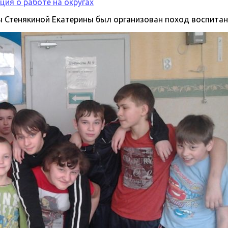
ия о работе на округах
Стенякиной Екатерины был организован поход воспитан