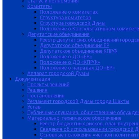
Статус и полномочия
Комитеты
Положение о комитетах
Структура комитетов
Структура городской Думы
Положение о Консультативном комитете
Депутатские обьединения
Реестр депутатских объединений городс
Депутатское объединение ЕР
Депутатское объединение КПРФ
Положение о ДО «ЕР»
Положение о ДО «КПРФ»
Положение о наградах ДО «ЕР»
Аппарат городской Думы
Документация
Проекты решений
Решения
Постановления
Регламент городской Думы города Шахты
Устав
Публичные слушания, общественные обсужде
Материально-техническое обеспечение
Реестр бюджетных рисков, план внутрен
Сведения об использовании городской 
Основные положения учетной политики 