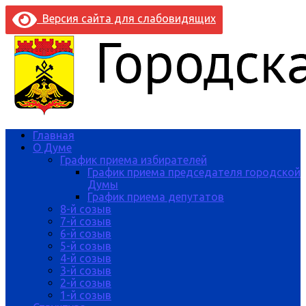
Версия сайта для слабовидящих
Главная
О Думе
График приема избирателей
График приема председателя городской
Думы
График приема депутатов
8-й созыв
7-й созыв
6-й созыв
5-й созыв
4-й созыв
3-й созыв
2-й созыв
1-й созыв