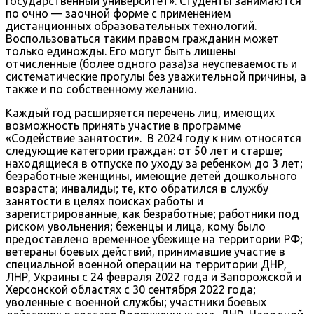
государственный университет». Студенты занимаются
по очно — заочной форме с применением
дистанционных образовательных технологий.
Воспользоваться таким правом гражданин может
только единожды. Его могут быть лишены
отчисленные (более одного раза)за неуспеваемость и
систематические прогулы без уважительной причины, а
также и по собственному желанию.
Каждый год расширяется перечень лиц, имеющих
возможность принять участие в программе
«Содействие занятости». В 2024 году к ним относятся
следующие категории граждан: от 50 лет и старше;
находящиеся в отпуске по уходу за ребенком до 3 лет;
безработные женщины, имеющие детей дошкольного
возраста; инвалиды; те, кто обратился в службу
занятости в целях поисках работы и
зарегистрированные, как безработные; работники под
риском увольнения; беженцы и лица, кому было
предоставлено временное убежище на территории РФ;
ветераны боевых действий, принимавшие участие в
специальной военной операции на территории ДНР,
ЛНР, Украины с 24 февраля 2022 года и Запорожской и
Херсонской областях с 30 сентября 2022 года;
уволенные с военной службы; участники боевых