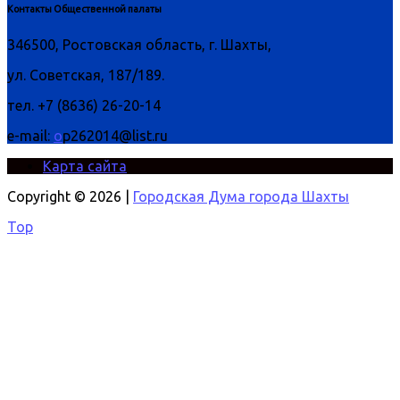
Контакты Общественной палаты
346500, Ростовская область, г. Шахты,
ул. Советская, 187/189.
тел. +7 (8636) 26-20-14
e-mail:
o
p262014@list.ru
Карта сайта
Copyright © 2026 |
Городская Дума города Шахты
Top