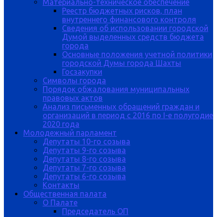
Материально-техническое обеспечение
Реестр бюджетных рисков, план
внутреннего финансового контроля
Сведения об использовании городской
Думой выделенных средств бюджета
города
Основные положения учетной политики
городской Думы города Шахты
Госзакупки
Символы города
Порядок обжалования муниципальных
правовых актов
Анализ письменных обращений граждан и
организаций в период с 2016 по I-е полугодие
2020 года
Молодежный парламент
Депутаты 10-го созыва
Депутаты 9-го созыва
Депутаты 8-го созыва
Депутаты 7-го созыва
Депутаты 6-го созыва
Контакты
Общественная палата
О Палате
Председатель ОП