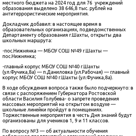
местного бюджета на 2024 год для 76 учреждений
образования выделено 38 646,8 тыс. рублей на
антитеррористические мероприятия.
Докладчик добавил: в настоящее время в
образовательных организациях, подведомственных
Департаменту образования г.Шахты, открыты два
школьных маршрута:
-пос.Нижнянка — МБОУ СОШ №49 г.Шахты —
пос.Нижнянка;
-главный корпус МБОУ СОШ №40 г.Шахты
(ул.Фучика,8а) — п.Даниловка (ул.Рабочая) — главный
корпус МБОУ СОШ №40 г.Шахты (ул.Фучика,8а).
В ходе обсуждения вопроса также было подчеркнуто: в
связи с распоряжением Губернатора Ростовской
области Василия Голубева- о запрете проведения
массовых мероприятий на открытом воздухе —
школьные линейки пройдут в помещениях.
Торжественные мероприятия в честь Дня знаний будут
организованы для учеников 1, 9 и 11 классов.
По вопросу №3 — об актуальности обучения