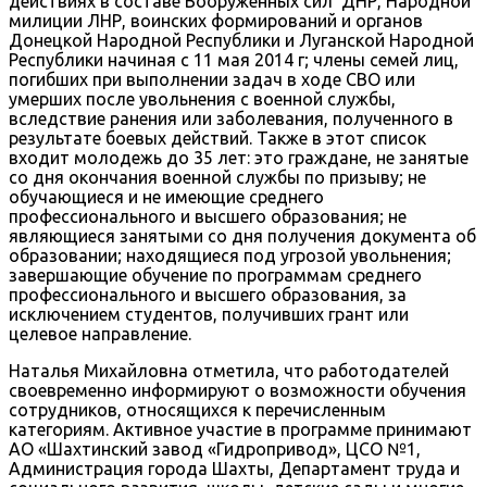
действиях в составе Вооруженных сил ДНР, Народной
милиции ЛНР, воинских формирований и органов
Донецкой Народной Республики и Луганской Народной
Республики начиная с 11 мая 2014 г; члены семей лиц,
погибших при выполнении задач в ходе СВО или
умерших после увольнения с военной службы,
вследствие ранения или заболевания, полученного в
результате боевых действий. Также в этот список
входит молодежь до 35 лет: это граждане, не занятые
со дня окончания военной службы по призыву; не
обучающиеся и не имеющие среднего
профессионального и высшего образования; не
являющиеся занятыми со дня получения документа об
образовании; находящиеся под угрозой увольнения;
завершающие обучение по программам среднего
профессионального и высшего образования, за
исключением студентов, получивших грант или
целевое направление.
Наталья Михайловна отметила, что работодателей
своевременно информируют о возможности обучения
сотрудников, относящихся к перечисленным
категориям. Активное участие в программе принимают
АО «Шахтинский завод «Гидропривод», ЦСО №1,
Администрация города Шахты, Департамент труда и