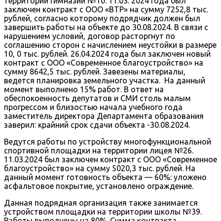
территории гимназии №10. 11.03. 2024 года был
заключен контракт с ООО «ВТР» на сумму 7252,8 тыс.
рублей, согласно которому подрядчик должен был
завершить работы на объекте до 30.08.2024. В связи с
нарушением условий, договор расторгнут по
соглашению сторон с начислением неустойки в размере
10, 0 тыс. рублей. 26.04.2024 года был заключен новый
контракт с ООО «Современное благоустройство» на
сумму 8642,5 тыс. рублей. Завезены материалы,
ведется планировка земельного участка. На данный
момент выполнено 15% работ. В ответ на
обеспокоенность депутатов и СМИ столь малым
прогрессом и близостью начала учебного года
заместитель директора Департамента образования
заверил: крайний срок сдачи объекта -30.08.2024.
Ведутся работы по устройству многофункциональной
спортивной площадки на территории лицея №26.
11.03.2024 был заключен контракт с ООО «Современное
благоустройство» на сумму 5020,3 тыс. рублей. На
данный момент готовность объекта — 60%: уложено
асфальтовое покрытие, установлено ограждение.
Данная подрядная организация также занимается
устройством площадки на территории школы №39.
Работы выполнены на 80%. Сумма контракта