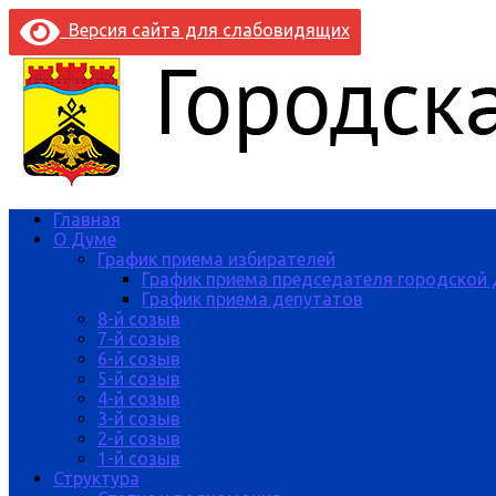
Версия сайта для слабовидящих
Главная
О Думе
График приема избирателей
График приема председателя городской
График приема депутатов
8-й созыв
7-й созыв
6-й созыв
5-й созыв
4-й созыв
3-й созыв
2-й созыв
1-й созыв
Структура