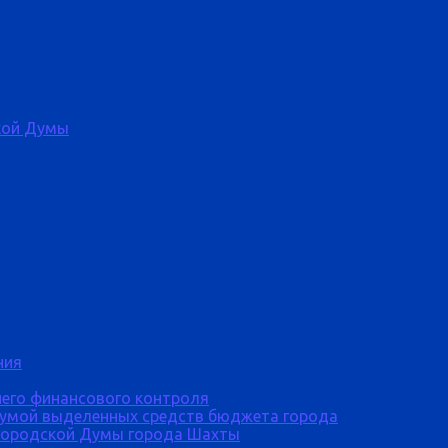
кой Думы
ния
него финансового контроля
Думой выделенных средств бюджета города
городской Думы города Шахты