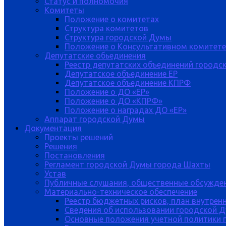
Статус и полномочия
Комитеты
Положение о комитетах
Структура комитетов
Структура городской Думы
Положение о Консультативном комитете
Депутатские обьединения
Реестр депутатских объединений городс
Депутатское объединение ЕР
Депутатское объединение КПРФ
Положение о ДО «ЕР»
Положение о ДО «КПРФ»
Положение о наградах ДО «ЕР»
Аппарат городской Думы
Документация
Проекты решений
Решения
Постановления
Регламент городской Думы города Шахты
Устав
Публичные слушания, общественные обсужде
Материально-техническое обеспечение
Реестр бюджетных рисков, план внутрен
Сведения об использовании городской 
Основные положения учетной политики 