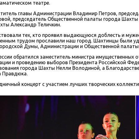
аматическом театре.
ститель главы Администрации Владимир Петров, предсе
ровой, председатель Общественной палаты города Шахты
хты Александр Теличкин.
твовали тех, кто проявил выдающуюся доблесть и мужест
женным трудом прославили наш город. Шахтинцы были у
 городской Думы, Администрации и Общественной палаты
ессии обратился заместитель министра имущественных о
зации и проведению выборов Президента Российской Феде
азования города Шахты Нелли Володиной, а Благодарств
 Правдюка.
дничный концерт с участием лучших творческих коллекти