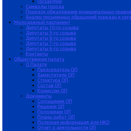
Госзакупки
Символы города
Порядок обжалования муниципальных правов
Анализ письменных обращений граждан и орган
Молодежный парламент
Депутаты 10-го созыва
Депутаты 9-го созыва
Депутаты 8-го созыва
Депутаты 7-го созыва
Депутаты 6-го созыва
Контакты
Общественная палата
О Палате
Председатель ОП
Заместители ОП
Структура ОП
Состав ОП
Комиссии ОП
Документы
Соглашения ОП
Решения ОП
Положение ОП
Планы работ ОП
Полезная информация для НКО
Отчет о деятельности ОП