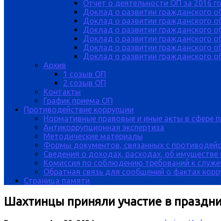
Отчет о деятельности ОП за 2016 г
Доклад о развитии гражданского о
Доклад о развитии гражданского об
Доклад о развитии гражданского о
Доклад о развитии гражданского о
Доклад о развитии гражданского о
Доклад о развитии гражданского об
Архив
1 созыв ОП
2 созыв ОП
Контакты
График приема ОП
Противодействие коррупции
Нормативные правовые и иные акты в сфере 
Антикоррупционная экспертиза
Методические материалы
Формы документов, связанных с противодейс
Сведения о доходах, расходах, об имуществе
Комиссия по соблюдению требований к служе
Обратная связь для сообщений о фактах кор
Страница памяти
Шахтинцы приняли участие в праздн