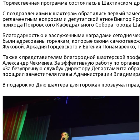
Торжественная программа состоялась в Шахтинском др
С поздравлениями к шахтерам обратились первый заме
регламентным вопросам и депутатской этике Виктор Я
прихода Покровского Кафедрального Собора города Ша
Благодарностью и заслуженными наградами сегодня чес
были адресованы горнякам, которые своим самоотвер
Жуковой, Аркадия Горцевского и Евгения Понамаренко,
Также к представителям благородной шахтерской проф
Александр Чекменев. За эффективную работу по органи
«За безупречную службу» директору Департамента обр
поощрил заместителя главы Администрации Владимира
В подарок ко Дню шахтера для горожан прозвучал праз