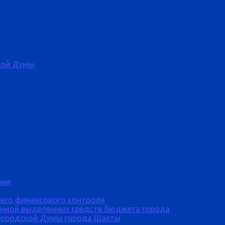
кой Думы
ния
него финансового контроля
Думой выделенных средств бюджета города
городской Думы города Шахты