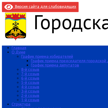
Версия сайта для слабовидящих
Главная
О Думе
График приема избирателей
График приема председателя городской
График приема депутатов
8-й созыв
7-й созыв
6-й созыв
5-й созыв
4-й созыв
3-й созыв
2-й созыв
1-й созыв
Структура