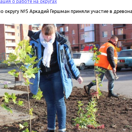
ция о работе на округах
 по округу №5 Аркадий Гершман приняли участие в древо