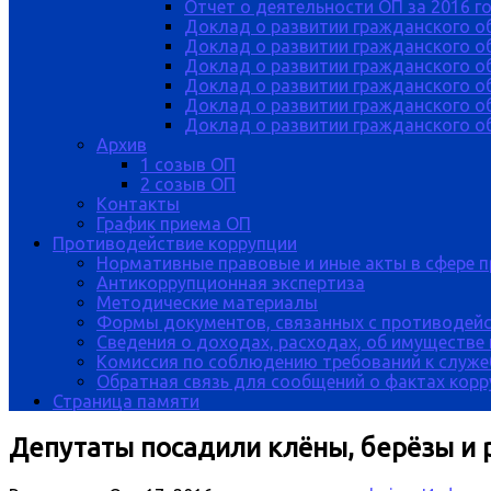
Отчет о деятельности ОП за 2016 г
Доклад о развитии гражданского о
Доклад о развитии гражданского об
Доклад о развитии гражданского о
Доклад о развитии гражданского о
Доклад о развитии гражданского о
Доклад о развитии гражданского об
Архив
1 созыв ОП
2 созыв ОП
Контакты
График приема ОП
Противодействие коррупции
Нормативные правовые и иные акты в сфере 
Антикоррупционная экспертиза
Методические материалы
Формы документов, связанных с противодейс
Сведения о доходах, расходах, об имуществе
Комиссия по соблюдению требований к служе
Обратная связь для сообщений о фактах кор
Страница памяти
Депутаты посадили клёны, берёзы и 