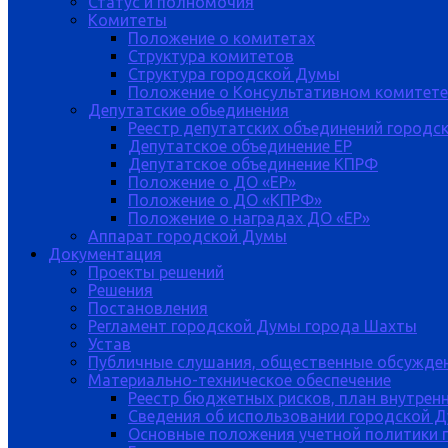
Статус и полномочия
Комитеты
Положение о комитетах
Структура комитетов
Структура городской Думы
Положение о Консультативном комитете
Депутатские обьединения
Реестр депутатских объединений городс
Депутатское объединение ЕР
Депутатское объединение КПРФ
Положение о ДО «ЕР»
Положение о ДО «КПРФ»
Положение о наградах ДО «ЕР»
Аппарат городской Думы
Документация
Проекты решений
Решения
Постановления
Регламент городской Думы города Шахты
Устав
Публичные слушания, общественные обсужде
Материально-техническое обеспечение
Реестр бюджетных рисков, план внутрен
Сведения об использовании городской 
Основные положения учетной политики 