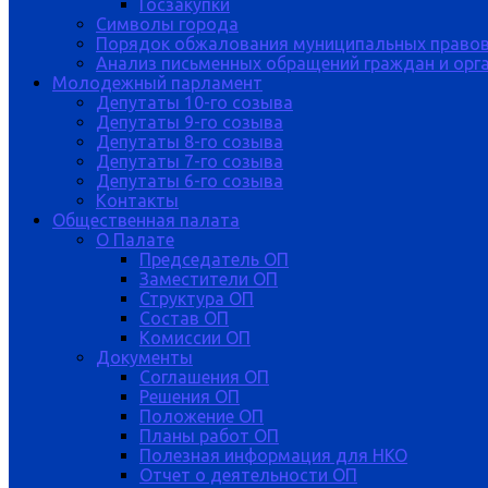
Госзакупки
Символы города
Порядок обжалования муниципальных правов
Анализ письменных обращений граждан и орган
Молодежный парламент
Депутаты 10-го созыва
Депутаты 9-го созыва
Депутаты 8-го созыва
Депутаты 7-го созыва
Депутаты 6-го созыва
Контакты
Общественная палата
О Палате
Председатель ОП
Заместители ОП
Структура ОП
Состав ОП
Комиссии ОП
Документы
Соглашения ОП
Решения ОП
Положение ОП
Планы работ ОП
Полезная информация для НКО
Отчет о деятельности ОП