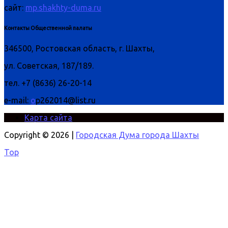
сайт:
mp.shakhty-duma.ru
Контакты Общественной палаты
346500, Ростовская область, г. Шахты,
ул. Советская, 187/189.
тел. +7 (8636) 26-20-14
e-mail:
o
p262014@list.ru
Карта сайта
Copyright © 2026 |
Городская Дума города Шахты
Top