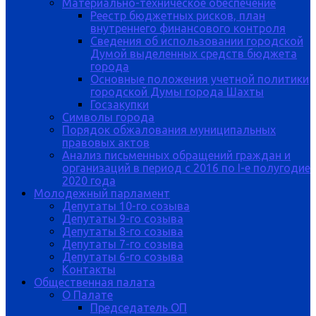
Материально-техническое обеспечение
Реестр бюджетных рисков, план
внутреннего финансового контроля
Сведения об использовании городской
Думой выделенных средств бюджета
города
Основные положения учетной политики
городской Думы города Шахты
Госзакупки
Символы города
Порядок обжалования муниципальных
правовых актов
Анализ письменных обращений граждан и
организаций в период с 2016 по I-е полугодие
2020 года
Молодежный парламент
Депутаты 10-го созыва
Депутаты 9-го созыва
Депутаты 8-го созыва
Депутаты 7-го созыва
Депутаты 6-го созыва
Контакты
Общественная палата
О Палате
Председатель ОП