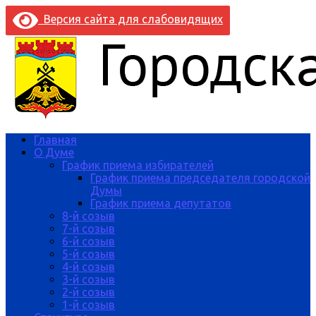
Версия сайта для слабовидящих
Главная
О Думе
График приема избирателей
График приема председателя городской
Думы
График приема депутатов
8-й созыв
7-й созыв
6-й созыв
5-й созыв
4-й созыв
3-й созыв
2-й созыв
1-й созыв