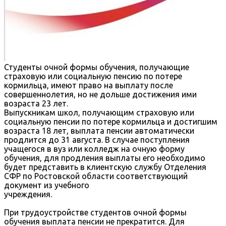
Студенты очной формы обучения, получающие
страховую
или социальную пенсию
по потере
кормильца, имеют право на выплату после
совершеннолетия, но не дольше
достижения ими
возраста 23 лет.
Выпускникам школ, получающим страховую или
социальную пенсии по потере
кормильца и достигшим
возраста 18 лет, выплата пенсии автоматически
продлится до 31
августа. В случае поступления
учащегося в вуз или колледж на очную форму
обучения,
для
продления
выплаты
его
необходимо
будет
представить
в
клиентскую
службу
Отделения
СФР
по
Ростовской
области
соответствующий
документ
из
учебного
учреждения.
При
трудоустройстве
студентов
очной
формы
обучения
выплата
пенсии
не
прекратится. Для