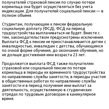
получателей страховой пенсии по случаю потери
кормильца она будет
осуществляться без учета
индексации. Для получателей социальной пенсии — в
полном
объеме.
Студентам, получающим к пенсии федеральную
социальную доплату (ФСД), ФСД
на период
трудоустройства выплачиваться не будет. Вместе с
тем, законодательством
предусмотрены
исключения.
Выплата
ФСД
к
пенсии
не
приостанавливается
детям
с
инвалидностью,
инвалидам
с
детства,
обучающимся
по
очной
форме
обучения,
до
окончания обучения, но
не дольше достижения ими возраста 23 лет.
Продолжится выплата ФСД также получателям
страховой или социальной пенсии
по потере
кормильца в периоды их временного трудоустройства
по направлению службы
занятости, в периоды участия
в общественных работах по направлению службы
занятости
и в период получения ими выплат за
деятельность, осуществляемую в студенческих
отрядах по трудовым договорам в каникулярное
время.