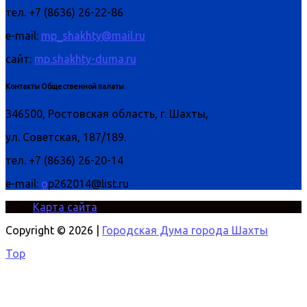
тел. +7 (8636) 26-22-86
e-mail:
mp_shakhty@mail.ru
сайт:
mp.shakhty-duma.ru
Контакты Общественной палаты
346500, Ростовская область, г. Шахты,
ул. Советская, 187/189.
тел. +7 (8636) 26-20-14
e-mail:
o
p262014@list.ru
Карта сайта
Copyright © 2026 |
Городская Дума города Шахты
Top