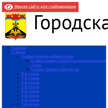
Версия сайта для слабовидящих
Главная
О Думе
График приема избирателей
График приема председателя городской
Думы
График приема депутатов
8-й созыв
7-й созыв
6-й созыв
5-й созыв
4-й созыв
3-й созыв
2-й созыв
1-й созыв