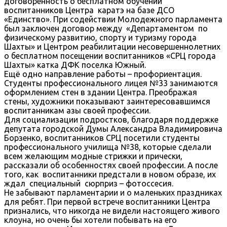
договоренность о бесплатном обучении
воспитанников Центра каратэ на базе ДСО
«Единство». При содействии Молодежного парламента
был заключен договор между «Департаментом по
физическому развитию, спорту и туризму города
Шахты» и Центром реабилитации несовершеннолетних
о бесплатном посещении воспитанников «СРЦ города
Шахты» катка ДФК поселка Южный.
Ещё одно направление работы – профориентация.
Студенты профессионального лицея №33 занимаются
оформлением стен в здании Центра. Преображая
стены, художники показывают заинтересовавшимся
воспитанникам азы своей профессии.
Для социализации подростков, благодаря поддержке
депутата городской Думы Александра Владимировича
Борзенко, воспитанников СРЦ посетили студенты
профессионального училища №38, которые сделали
всем желающим модные стрижки и прически,
рассказали об особенностях своей профессии. А после
того, как воспитанники предстали в новом образе, их
ждал специальный сюрприз – фотоссесия.
Не забывают парламентарии и о маленьких праздниках
для ребят. При первой встрече воспитанники Центра
признались, что никогда не видели настоящего живого
клоуна, но очень бы хотели побывать на его