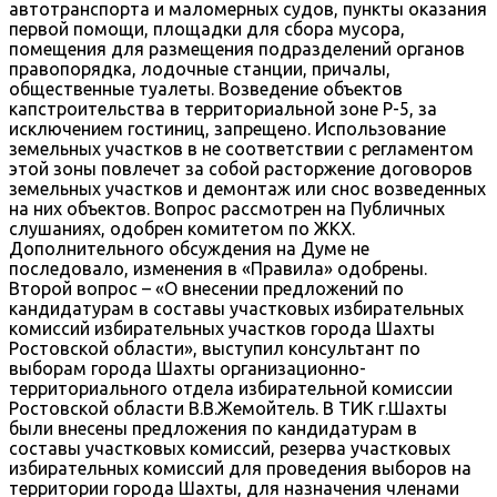
автотранспорта и маломерных судов, пункты оказания
первой помощи, площадки для сбора мусора,
помещения для размещения подразделений органов
правопорядка, лодочные станции, причалы,
общественные туалеты. Возведение объектов
капстроительства в территориальной зоне Р-5, за
исключением гостиниц, запрещено. Использование
земельных участков в не соответствии с регламентом
этой зоны повлечет за собой расторжение договоров
земельных участков и демонтаж или снос возведенных
на них объектов. Вопрос рассмотрен на Публичных
слушаниях, одобрен комитетом по ЖКХ.
Дополнительного обсуждения на Думе не
последовало, изменения в «Правила» одобрены.
Второй вопрос – «О внесении предложений по
кандидатурам в составы участковых избирательных
комиссий избирательных участков города Шахты
Ростовской области», выступил консультант по
выборам города Шахты организационно-
территориального отдела избирательной комиссии
Ростовской области В.В.Жемойтель. В ТИК г.Шахты
были внесены предложения по кандидатурам в
составы участковых комиссий, резерва участковых
избирательных комиссий для проведения выборов на
территории города Шахты, для назначения членами