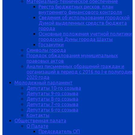
Материально-техническое обеспечение
Реестр бюджетных рисков, план
внутреннего финансового контроля
Сведения об использовании городской
Думой выделенных средств бюджета
города
Основные положения учетной политики
городской Думы города Шахты
Госзакупки
Символы города
Порядок обжалования муниципальных
правовых актов
Анализ письменных обращений граждан и
организаций в период с 2016 по I-е полугодие
2020 года
Молодежный парламент
Депутаты 10-го созыва
Депутаты 9-го созыва
Депутаты 8-го созыва
Депутаты 7-го созыва
Депутаты 6-го созыва
Контакты
Общественная палата
О Палате
Председатель ОП