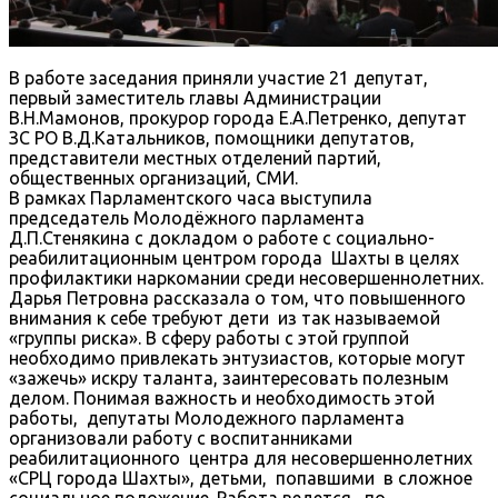
В работе заседания приняли участие 21 депутат,
первый заместитель главы Администрации
В.Н.Мамонов, прокурор города Е.А.Петренко, депутат
ЗС РО В.Д.Катальников, помощники депутатов,
представители местных отделений партий,
общественных организаций, СМИ.
В рамках Парламентского часа выступила
председатель Молодёжного парламента
Д.П.Стенякина с докладом о работе с социально-
реабилитационным центром города Шахты в целях
профилактики наркомании среди несовершеннолетних.
Дарья Петровна рассказала о том, что повышенного
внимания к себе требуют дети из так называемой
«группы риска». В сферу работы с этой группой
необходимо привлекать энтузиастов, которые могут
«зажечь» искру таланта, заинтересовать полезным
делом. Понимая важность и необходимость этой
работы, депутаты Молодежного парламента
организовали работу с воспитанниками
реабилитационного центра для несовершеннолетних
«СРЦ города Шахты», детьми, попавшими в сложное
социальное положение. Работа ведется по