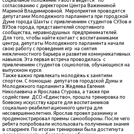
согласованию с директором Центра Важенниной
Мариной Владимировной. Мероприятия проводятся
депутатами Молодежного парламента при городской
Думе города Шахты с привлечением студентов СУЗов и
ВУЗов города, представителей спортивного
сообщества, неравнодушных предпринимателей.
Для того, чтобы найти контакт с воспитанниками
центра, депутаты Молодежного парламента начали
свою работу с проведения игр на снятия
межличностного барьера и развитие коммуникативных
навыков. Эта первая встреча проводилась с
привлечением студентов социологов, обучающихся на
выпускном курсе.
Также важно привлекать молодёжь к занятиям
спортом. С помощью депутатов городской Думы и
Молодежного парламента Жедяева Евгения
Николаевича и Ярослава Стурова, а также при
содействии ДСО «Единство», прошла тренировка по
боевому искусству карате для воспитанников
социально-реабилитационного центра для
несовершеннолетних. Ярослав провел разминку и
продемонстрировал приемы самообороны. После чего
ребята попробовали использовать полученные знания
в спарринге. По итогам тренировки была достигнута