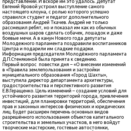
представлении. И вскоре им это удалось. Депутат
Евгений Яровой устроил выступление самого
настоящего клоуна, с ролью которого успешно
справился студент и педагог дополнительного
образования Андрей Ткачев. Андрей не только
рассмешил ребят, но и показал им как из обычных
воздушных шаров сделать собачек, лошадок и даже
боевые мечи. А в канун Нового года депутаты
Молодежного парламента поздравили воспитанников
Центра и подарили им сладкие подарки.
Информация председателя Молодёжного парламента
Д.П.Стенякиной была принята к сведению.
Первый вопрос повестки дня – «О внесении изменений
в «Правила землепользования и застройки
муниципального образования «Город Шахты»,
выступила директор департамента архитектуры,
градостроительства и перспективного развития
Е.В.Геращенко. Цель изменений – создание условий для
устойчивого развития территорий города, привлечения
инвестиций, для планировки территорий, обеспечения
прав и законных интересов физических и юридических
лиц. Будет расширен перечень основных видов
разрешённого использования объектов капитального
строительства и земельных участков, в него войдут
творческие мастерские, гостевые автостоянки,