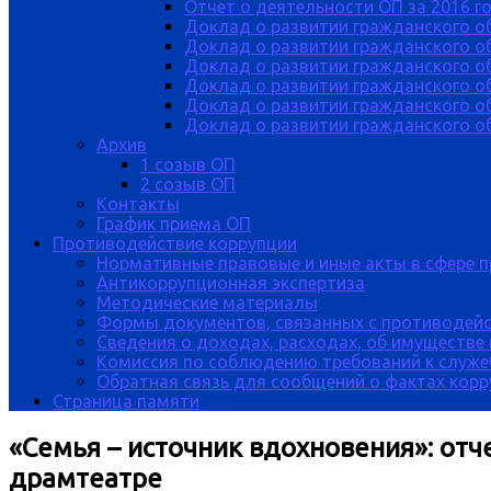
Отчет о деятельности ОП за 2016 г
Доклад о развитии гражданского о
Доклад о развитии гражданского об
Доклад о развитии гражданского о
Доклад о развитии гражданского о
Доклад о развитии гражданского о
Доклад о развитии гражданского об
Архив
1 созыв ОП
2 созыв ОП
Контакты
График приема ОП
Противодействие коррупции
Нормативные правовые и иные акты в сфере 
Антикоррупционная экспертиза
Методические материалы
Формы документов, связанных с противодейс
Сведения о доходах, расходах, об имуществе
Комиссия по соблюдению требований к служе
Обратная связь для сообщений о фактах кор
Страница памяти
«Семья – источник вдохновения»: от
драмтеатре