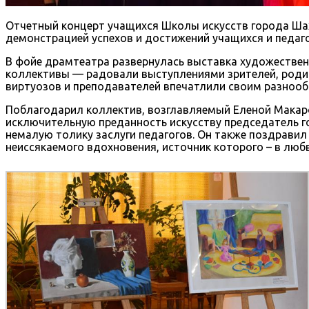
Отчетный концерт учащихся Школы искусств города Ша
демонстрацией успехов и достижений учащихся и педаго
В фойе драмтеатра развернулась выставка художествен
коллективы — радовали выступлениями зрителей, родит
виртуозов и преподавателей впечатлили своим разнообр
Поблагодарил коллектив, возглавляемый Еленой Макаро
исключительную преданность искусству председатель г
немалую толику заслуги педагогов. Он также поздрави
неиссякаемого вдохновения, источник которого – в люб