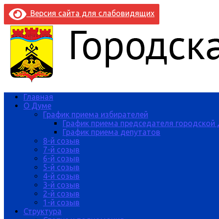
Версия сайта для слабовидящих
Главная
О Думе
График приема избирателей
График приема председателя городской
График приема депутатов
8-й созыв
7-й созыв
6-й созыв
5-й созыв
4-й созыв
3-й созыв
2-й созыв
1-й созыв
Структура