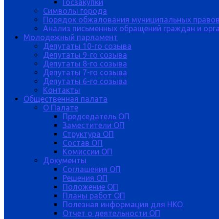
Госзакупки
Символы города
Порядок обжалования муниципальных правов
Анализ письменных обращений граждан и орган
Молодежный парламент
Депутаты 10-го созыва
Депутаты 9-го созыва
Депутаты 8-го созыва
Депутаты 7-го созыва
Депутаты 6-го созыва
Контакты
Общественная палата
О Палате
Председатель ОП
Заместители ОП
Структура ОП
Состав ОП
Комиссии ОП
Документы
Соглашения ОП
Решения ОП
Положение ОП
Планы работ ОП
Полезная информация для НКО
Отчет о деятельности ОП