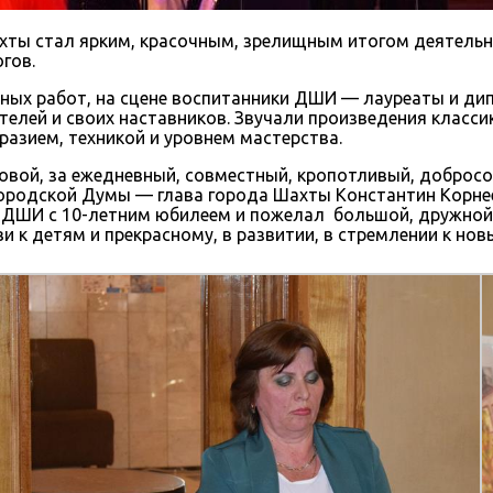
хты стал ярким, красочным, зрелищным итогом деятельн
гов.
ных работ, на сцене воспитанники ДШИ — лауреаты и ди
елей и своих наставников. Звучали произведения класси
азием, техникой и уровнем мастерства.
вой, за ежедневный, совместный, кропотливый, добросо
ородской Думы — глава города Шахты Константин Корне
л ДШИ с 10-летним юбилеем и пожелал большой, дружной,
ви к детям и прекрасному, в развитии, в стремлении к н