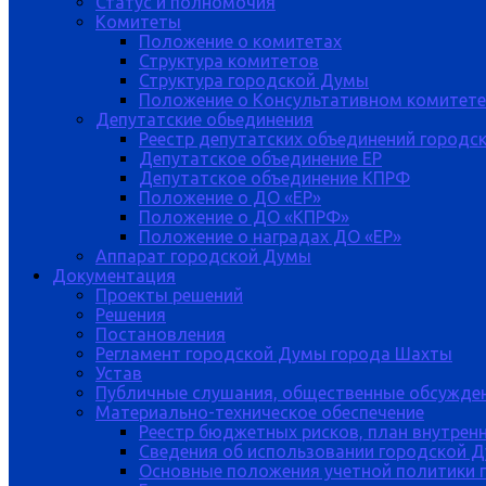
Статус и полномочия
Комитеты
Положение о комитетах
Структура комитетов
Структура городской Думы
Положение о Консультативном комитете
Депутатские обьединения
Реестр депутатских объединений городс
Депутатское объединение ЕР
Депутатское объединение КПРФ
Положение о ДО «ЕР»
Положение о ДО «КПРФ»
Положение о наградах ДО «ЕР»
Аппарат городской Думы
Документация
Проекты решений
Решения
Постановления
Регламент городской Думы города Шахты
Устав
Публичные слушания, общественные обсужде
Материально-техническое обеспечение
Реестр бюджетных рисков, план внутрен
Сведения об использовании городской 
Основные положения учетной политики 