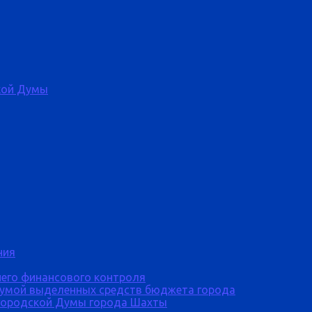
кой Думы
ния
него финансового контроля
Думой выделенных средств бюджета города
городской Думы города Шахты