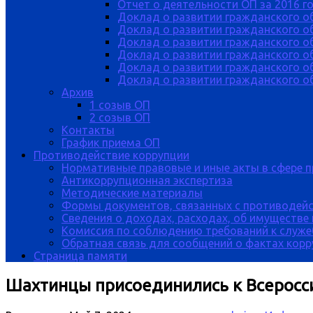
Отчет о деятельности ОП за 2016 г
Доклад о развитии гражданского о
Доклад о развитии гражданского об
Доклад о развитии гражданского о
Доклад о развитии гражданского о
Доклад о развитии гражданского о
Доклад о развитии гражданского об
Архив
1 созыв ОП
2 созыв ОП
Контакты
График приема ОП
Противодействие коррупции
Нормативные правовые и иные акты в сфере 
Антикоррупционная экспертиза
Методические материалы
Формы документов, связанных с противодейс
Сведения о доходах, расходах, об имуществе
Комиссия по соблюдению требований к служе
Обратная связь для сообщений о фактах кор
Страница памяти
Шахтинцы присоединились к Всеросс