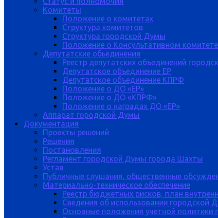
Статус и полномочия
Комитеты
Положение о комитетах
Структура комитетов
Структура городской Думы
Положение о Консультативном комитете
Депутатские обьединения
Реестр депутатских объединений городс
Депутатское объединение ЕР
Депутатское объединение КПРФ
Положение о ДО «ЕР»
Положение о ДО «КПРФ»
Положение о наградах ДО «ЕР»
Аппарат городской Думы
Документация
Проекты решений
Решения
Постановления
Регламент городской Думы города Шахты
Устав
Публичные слушания, общественные обсужде
Материально-техническое обеспечение
Реестр бюджетных рисков, план внутрен
Сведения об использовании городской 
Основные положения учетной политики 