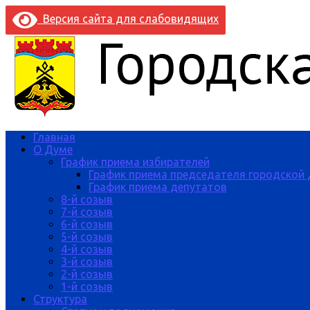
Версия сайта для слабовидящих
Главная
О Думе
График приема избирателей
График приема председателя городской
График приема депутатов
8-й созыв
7-й созыв
6-й созыв
5-й созыв
4-й созыв
3-й созыв
2-й созыв
1-й созыв
Структура