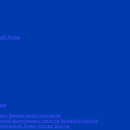
кой Думы
ния
него финансового контроля
Думой выделенных средств бюджета города
городской Думы города Шахты