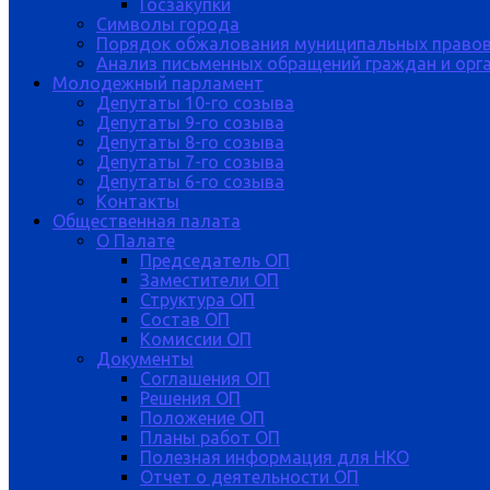
Госзакупки
Символы города
Порядок обжалования муниципальных правов
Анализ письменных обращений граждан и орган
Молодежный парламент
Депутаты 10-го созыва
Депутаты 9-го созыва
Депутаты 8-го созыва
Депутаты 7-го созыва
Депутаты 6-го созыва
Контакты
Общественная палата
О Палате
Председатель ОП
Заместители ОП
Структура ОП
Состав ОП
Комиссии ОП
Документы
Соглашения ОП
Решения ОП
Положение ОП
Планы работ ОП
Полезная информация для НКО
Отчет о деятельности ОП