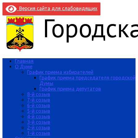
Версия сайта для слабовидящих
Главная
О Думе
График приема избирателей
График приема председателя городской
Думы
График приема депутатов
8-й созыв
7-й созыв
6-й созыв
5-й созыв
4-й созыв
3-й созыв
2-й созыв
1-й созыв