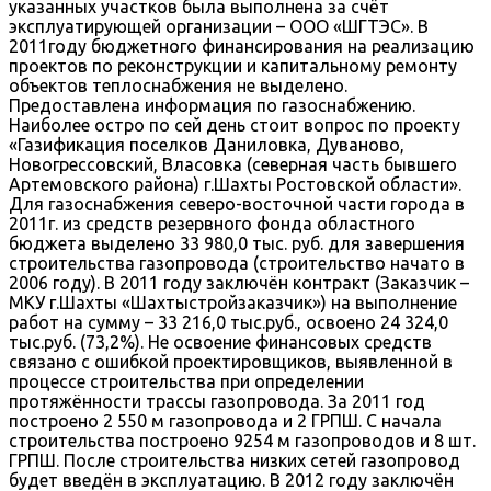
указанных участков была выполнена за счёт
эксплуатирующей организации – ООО «ШГТЭС». В
2011году бюджетного финансирования на реализацию
проектов по реконструкции и капитальному ремонту
объектов теплоснабжения не выделено.
Предоставлена информация по газоснабжению.
Наиболее остро по сей день стоит вопрос по проекту
«Газификация поселков Даниловка, Дуваново,
Новогрессовский, Власовка (северная часть бывшего
Артемовского района) г.Шахты Ростовской области».
Для газоснабжения северо-восточной части города в
2011г. из средств резервного фонда областного
бюджета выделено 33 980,0 тыс. руб. для завершения
строительства газопровода (строительство начато в
2006 году). В 2011 году заключён контракт (Заказчик –
МКУ г.Шахты «Шахтыстройзаказчик») на выполнение
работ на сумму – 33 216,0 тыс.руб., освоено 24 324,0
тыс.руб. (73,2%). Не освоение финансовых средств
связано с ошибкой проектировщиков, выявленной в
процессе строительства при определении
протяжённости трассы газопровода. За 2011 год
построено 2 550 м газопровода и 2 ГРПШ. С начала
строительства построено 9254 м газопроводов и 8 шт.
ГРПШ. После строительства низких сетей газопровод
будет введён в эксплуатацию. В 2012 году заключён