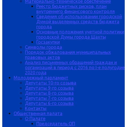
Материально-техническое обеспечение
Реестр бюджетных рисков, план
внутреннего финансового контроля
Сведения об использовании городской
Думой выделенных средств бюджета
города
Основные положения учетной политики
городской Думы города Шахты
Госзакупки
Символы города
Порядок обжалования муниципальных
правовых актов
Анализ письменных обращений граждан и
организаций в период с 2016 по I-е полугодие
2020 года
Молодежный парламент
Депутаты 10-го созыва
Депутаты 9-го созыва
Депутаты 8-го созыва
Депутаты 7-го созыва
Депутаты 6-го созыва
Контакты
Общественная палата
О Палате
Председатель ОП