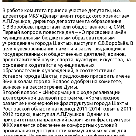
В работе комитета приняли участие депутаты, и.о.
директора МКУ «Департамент городского хозяйства»
А.П.Глушков, директор департамента образования
С.В.Воробьёв, представители общественности, СМИ.
Первый вопрос в повестке дня – «О присвоении имён
муниципальным бюджетным образовательным
учреждениям города Шахты», выступил С.В.Воробьёв. В
целях увековечивания памяти и заслуг выдающихся
государственных и общественных деятелей, воинов,
представителей науки, спорта, культуры, искусства, на
основании ходатайств муниципальных
образовательных учреждений, в соответствии с
Уставом города Шахты, предложено присвоить имена
36-и школам города. Вопрос одобрен на комитете,
вынесен на рассмотрение Думы.
Второй вопрос – «Информация о ходе реализации
долгосрочной целевой программы «Комплексное
развитие инженерной инфраструктуры города Шахты
Ростовской области на период 2011-2014 годы» в 2011-
2012 годах», выступил А.П.Глушков. Одним из
приоритетных направлений развития инфраструктуры
ЖКХ является обеспечение комфортных условий
проживания и доступности коммунальных услуг для
населения. Но прежде чем перейти к информации об