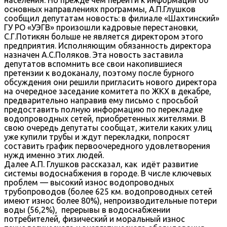
основных направлениях программы, А.П.Глушков
сообщил депутатам новость: в филиале «Шахтинский»
ГУ РО «УЭГВ» произошли кадровые перестановки,
С.Г.Потикян больше не является директором этого
предприятия. Исполняющим обязанность директора
назначен А.С.Поляков. Эта новость заставила
депутатов вспомнить все свои накопившиеся
претензии к водоканалу, поэтому после бурного
обсуждения они решили пригласить нового директора
на очередное заседание комитета по ЖКХ в декабре,
предварительно направив ему письмо с просьбой
предоставить полную информацию по перекладке
водопроводных сетей, приобретенных жителями. В
свою очередь депутаты сообщат, жители каких улиц
уже купили трубы и ждут перекладки, попросят
составить график первоочередного удовлетворения
нужд именно этих людей.
Далее А.П. Глушков рассказал, как идёт развитие
системы водоснабжения в городе. В числе ключевых
проблем — высокий износ водопроводных
трубопроводов (более 625 км. водопроводных сетей
имеют износ более 80%), непроизводительные потери
воды (56,2%), перерывы в водоснабжении
потребителей, физический и моральный износ