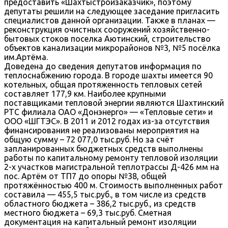
предоставить «Шахтыстройзаказчик», поэтому
депутаты решили на следующее заседание пригласить
специалистов данной организации. Также в планах —
реконструкция очистных сооружений хозяйственно-
бытовых стоков поселка Аютинский, строительство
объектов канализации микрорайонов №3, №5 посёлка
им.Артёма.
Доведена до сведения депутатов информация по
теплоснабжению города. В городе шахты имеется 90
котельных, общая протяженность тепловых сетей
составляет 177,9 км. Наиболее крупными
поставщиками тепловой энергии являются Шахтинский
РТС филиала ОАО «Донэнерго» — «Тепловые сети» и
ООО «ШГТЭС». В 2011 и 2012 годах из-за отсутствия
финансирования не реализованы мероприятия на
общую сумму – 72 077,0 тыс.руб. Но за счёт
запланированных бюджетных средств выполнены
работы по капитальному ремонту тепловой изоляции
2-х участков магистральной теплотрассы Д-426 мм на
пос. Артём от ТП7 до опоры №38, общей
протяжённостью 400 м. Стоимость выполненных работ
составила — 455,5 тыс.руб., в том числе из средств
областного бюджета – 386,2 тыс.руб., из средств
местного бюджета – 69,3 тыс.руб. Сметная
документация на капитальный ремонт изоляции