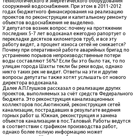
технологического и энергетического оборудования
сооружений водоснабжения. При этом в 2011-2012
годах бюджетного финансирования на реализацию
проектов по реконструкции и капитальному ремонту
объектов водоснабжения не выделено.
У депутатов возник вопрос: почему на протяжении
последних 5-7 лет водоканал ежегодно рапортует о
перекладке десятков километров труб, и все эту
работу видят, а процент износа сетей не снижается?
Почему при оперативной работе аварийных бригад по
устранению порывов непроизводственные потери
воды составляют 56%? Если бы это было так, то по
улицам города Шахты текли бы реки воды, однако
никто таких рек не видит. Ответы на эти и другие
вопросы депутаты также хотят услышать от нового
директора водоканала.
Далее А.П.Глушков рассказал о реализации других
проектов, выполняемых за счёт средств Федерального
бюджета. Это реконструкция канализационных
коллекторов пос.Аютинский, реконструкция сетей
канализации, пострадавших в результате ведения
горных работ ш. Южная, реконструкция и замена
объектов канализации в пос.Таловый. Работы ведутся
в соответствии с графиком производства работ,
однако более полную информацию может