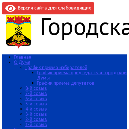
Версия сайта для слабовидящих
Главная
О Думе
График приема избирателей
График приема председателя городской
Думы
График приема депутатов
8-й созыв
7-й созыв
6-й созыв
5-й созыв
4-й созыв
3-й созыв
2-й созыв
1-й созыв