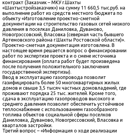
контракт (Заказчик – МКУ г.Шахты
«Шахтыстройзаказчик») на сумму 11 660,5 тыс.руб. на
выполнение работ из средств местного бюджета по
объекту «Изготовление проектно-сметной
документации на строительство газовых сетей низкого
давления в поселках Даниловка, Дуваново,
Новогрэссовский, Власовка (северная часть бывшего
Артемовского района г.Шахты Ростовской области)».
Проектно-сметная документация изготовлена. В
настоящее время решается вопрос о финансировании
работ по экспертизе проекта и о смене источника
финансирования (оплата работ будет произведена
после получения положительного заключения
государственной экспертизы).
Ввод в эксплуатацию газопровода позволит
газифицировать более 50 многоквартирных жилых
домов и свыше 3,5 тысяч частных домовладений, где
проживают порядка 25 тыс. жителей. Кроме того,
сдача в эксплуатацию газопроводов высокого и
среднего давления позволит обеспечить устойчивое
теплоснабжение с использованием газообразного
топлива объектов социальной сферы поселков
Даниловка, Дуваново, Новогрессовский, Власовка и
кварталов застройки.
Третий вопрос – «Информация о ходе реализации