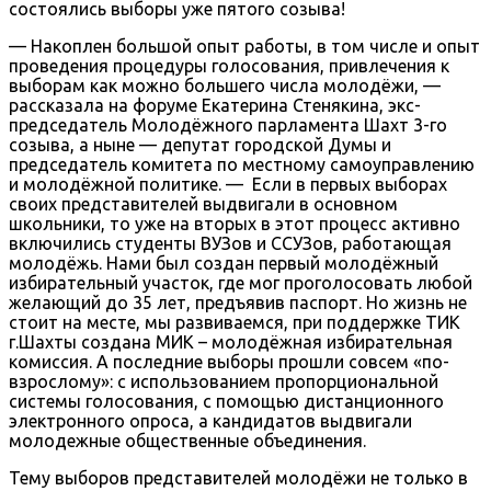
состоялись выборы уже пятого созыва!
— Накоплен большой опыт работы, в том числе и опыт
проведения процедуры голосования, привлечения к
выборам как можно большего числа молодёжи, —
рассказала на форуме Екатерина Стенякина, экс-
председатель Молодёжного парламента Шахт 3-го
созыва, а ныне — депутат городской Думы и
председатель комитета по местному самоуправлению
и молодёжной политике. — Если в первых выборах
своих представителей выдвигали в основном
школьники, то уже на вторых в этот процесс активно
включились студенты ВУЗов и ССУЗов, работающая
молодёжь. Нами был создан первый молодёжный
избирательный участок, где мог проголосовать любой
желающий до 35 лет, предъявив паспорт. Но жизнь не
стоит на месте, мы развиваемся, при поддержке ТИК
г.Шахты создана МИК – молодёжная избирательная
комиссия. А последние выборы прошли совсем «по-
взрослому»: с использованием пропорциональной
системы голосования, с помощью дистанционного
электронного опроса, а кандидатов выдвигали
молодежные общественные объединения.
Тему выборов представителей молодёжи не только в