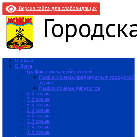
Версия сайта для слабовидящих
Главная
О Думе
График приема избирателей
График приема председателя городской
Думы
График приема депутатов
8-й созыв
7-й созыв
6-й созыв
5-й созыв
4-й созыв
3-й созыв
2-й созыв
1-й созыв