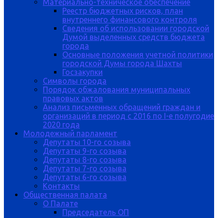
Материально-техническое обеспечение
Реестр бюджетных рисков, план
внутреннего финансового контроля
Сведения об использовании городской
Думой выделенных средств бюджета
города
Основные положения учетной политики
городской Думы города Шахты
Госзакупки
Символы города
Порядок обжалования муниципальных
правовых актов
Анализ письменных обращений граждан и
организаций в период с 2016 по I-е полугодие
2020 года
Молодежный парламент
Депутаты 10-го созыва
Депутаты 9-го созыва
Депутаты 8-го созыва
Депутаты 7-го созыва
Депутаты 6-го созыва
Контакты
Общественная палата
О Палате
Председатель ОП