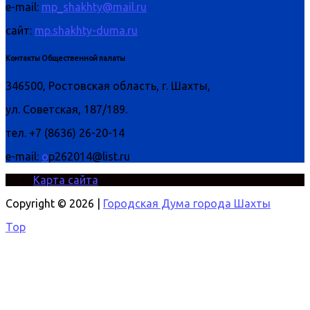
e-mail:
mp_shakhty@mail.ru
сайт:
mp.shakhty-duma.ru
Контакты Общественной палаты
346500, Ростовская область, г. Шахты,
ул. Советская, 187/189.
тел. +7 (8636) 26-20-14
e-mail:
o
p262014@list.ru
Карта сайта
Copyright © 2026 |
Городская Дума города Шахты
Top