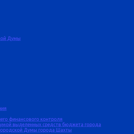
кой Думы
ния
него финансового контроля
Думой выделенных средств бюджета города
городской Думы города Шахты