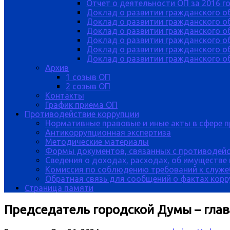
Отчет о деятельности ОП за 2016 г
Доклад о развитии гражданского о
Доклад о развитии гражданского об
Доклад о развитии гражданского о
Доклад о развитии гражданского о
Доклад о развитии гражданского о
Доклад о развитии гражданского об
Архив
1 созыв ОП
2 созыв ОП
Контакты
График приема ОП
Противодействие коррупции
Нормативные правовые и иные акты в сфере 
Антикоррупционная экспертиза
Методические материалы
Формы документов, связанных с противодейс
Сведения о доходах, расходах, об имуществе
Комиссия по соблюдению требований к служе
Обратная связь для сообщений о фактах кор
Страница памяти
Председатель городской Думы – гла