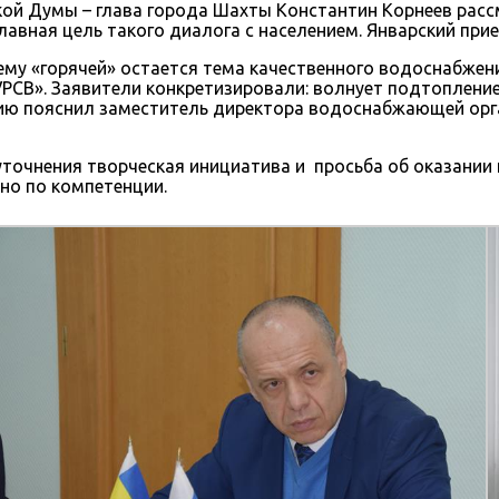
ой Думы – глава города Шахты Константин Корнеев расс
авная цель такого диалога с населением. Январский прие
ему «горячей» остается тема качественного водоснабжен
УРСВ». Заявители конкретизировали: волнует подтоплени
ацию пояснил заместитель директора водоснабжающей ор
уточнения творческая инициатива и просьба об оказании 
но по компетенции.