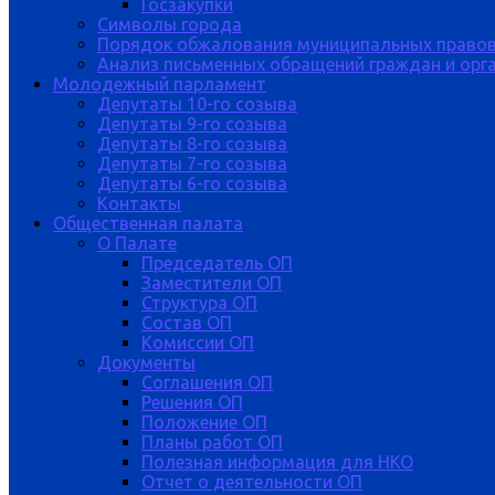
Госзакупки
Символы города
Порядок обжалования муниципальных правов
Анализ письменных обращений граждан и орган
Молодежный парламент
Депутаты 10-го созыва
Депутаты 9-го созыва
Депутаты 8-го созыва
Депутаты 7-го созыва
Депутаты 6-го созыва
Контакты
Общественная палата
О Палате
Председатель ОП
Заместители ОП
Структура ОП
Состав ОП
Комиссии ОП
Документы
Соглашения ОП
Решения ОП
Положение ОП
Планы работ ОП
Полезная информация для НКО
Отчет о деятельности ОП