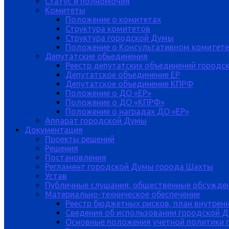
Статус и полномочия
Комитеты
Положение о комитетах
Структура комитетов
Структура городской Думы
Положение о Консультативном комитете
Депутатские обьединения
Реестр депутатских объединений городс
Депутатское объединение ЕР
Депутатское объединение КПРФ
Положение о ДО «ЕР»
Положение о ДО «КПРФ»
Положение о наградах ДО «ЕР»
Аппарат городской Думы
Документация
Проекты решений
Решения
Постановления
Регламент городской Думы города Шахты
Устав
Публичные слушания, общественные обсужде
Материально-техническое обеспечение
Реестр бюджетных рисков, план внутрен
Сведения об использовании городской 
Основные положения учетной политики 