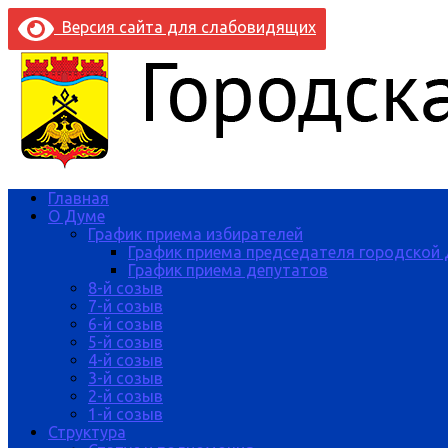
Версия сайта для слабовидящих
Главная
О Думе
График приема избирателей
График приема председателя городской
График приема депутатов
8-й созыв
7-й созыв
6-й созыв
5-й созыв
4-й созыв
3-й созыв
2-й созыв
1-й созыв
Структура