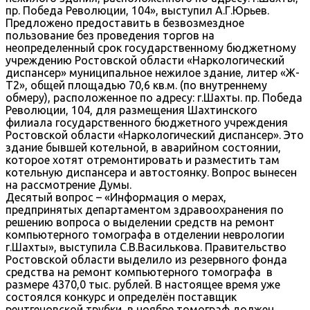
пр. Победа Революции, 104», выступил А.Г.Юрьев.
Предложено предоставить в безвозмездное
пользование без проведения торгов на
неопределенный срок государственному бюджетному
учреждению Ростовской области «Наркологический
диспансер» муниципальное нежилое здание, литер «Ж-
Т2», общей площадью 70,6 кв.м. (по внутреннему
обмеру), расположенное по адресу: г.Шахты. пр. Победа
Революции, 104, для размещения Шахтинского
филиала государственного бюджетного учреждения
Ростовской области «Наркологический диспансер». Это
здание бывшей котельной, в аварийном состоянии,
которое хотят отремонтировать и разместить там
котельную диспансера и автостоянку. Вопрос вынесен
на рассмотрение Думы.
Десятый вопрос – «Информация о мерах,
предпринятых департаментом здравоохранения по
решению вопроса о выделении средств на ремонт
компьютерного томографа в отделении неврологии
г.Шахты», выступила С.В.Василькова. Правительство
Ростовской области выделило из резервного фонда
средства на ремонт компьютерного томографа в
размере 4370,0 тыс. рублей. В настоящее время уже
состоялся конкурс и определён поставщик
рентгеновской трубки, в ноябре томограф должен