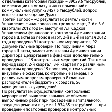
отдельным категориям граждан – 39029,6 тыс.рублей,
компенсации на оплату жилых помещений и
коммунальных услуг -23457,6 тыс.рублей. Вопрос
вынесен на заседание Думы.
Третий вопрос – «О результатах деятельности
Управления финансового контроля за март, 2-й и 3-й
кварталы 2012 года», выступил А.Н.Садков.
Управлением финансового контроля Администрации
города Шахты за период март, 2-й и 3-й квартал 2012
года проведено 91 контрольное мероприятие, 92
документальные проверки. По поручениям Мэра
города Шахты, заместителя главы Администрации –
директора Департамента финансов дополнительно
проведено — 19 контрольных мероприятий. Так же за
период март, 2-й квартал, 3-й квартал по различным
вопросам проведено 19 проверок, в том числе
визуальные осмотры, контрольные замеры. По
различным вопросам проверено 8 главных
распорядителей бюджетных средств, 56
муниципальных учреждений.
По результатам осуществления контрольных
мероприятий выявлено завышение объемов
выполненных работ при проведении капитального,
текущего ремонта в сумме 1 934,65 тыс.рублей. — при
проведении повторных проверок и контрольных