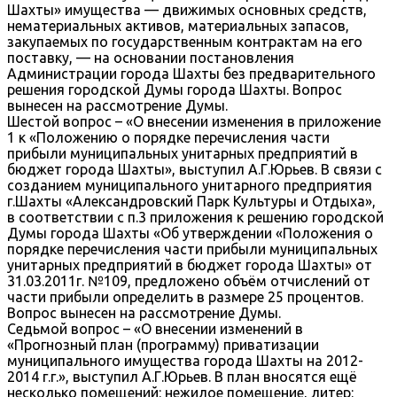
Шахты» имущества — движимых основных средств,
нематериальных активов, материальных запасов,
закупаемых по государственным контрактам на его
поставку, — на основании постановления
Администрации города Шахты без предварительного
решения городской Думы города Шахты. Вопрос
вынесен на рассмотрение Думы.
Шестой вопрос – «О внесении изменения в приложение
1 к «Положению о порядке перечисления части
прибыли муниципальных унитарных предприятий в
бюджет города Шахты», выступил А.Г.Юрьев. В связи с
созданием муниципального унитарного предприятия
г.Шахты «Александровский Парк Культуры и Отдыха»,
в соответствии с п.3 приложения к решению городской
Думы города Шахты «Об утверждении «Положения о
порядке перечисления части прибыли муниципальных
унитарных предприятий в бюджет города Шахты» от
31.03.2011г. №109, предложено объём отчислений от
части прибыли определить в размере 25 процентов.
Вопрос вынесен на рассмотрение Думы.
Седьмой вопрос – «О внесении изменений в
«Прогнозный план (программу) приватизации
муниципального имущества города Шахты на 2012-
2014 г.г.», выступил А.Г.Юрьев. В план вносятся ещё
несколько помещений: нежилое помещение, литер: