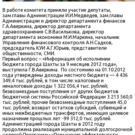
В работе комитета приняли участие депутаты,
зам.главы Администрации И.И.Медведев, зам.главы
Администрации и директор департамента финансов
Г.А.Аверкина, директор департамента
здравоохранения С.В.Василькова, директор
департамента экономики М.И.Маркина, начальник
Управления финансового контроля А.Н.Садков,
председатель КУИ А.Г.Юрьев, представители
общественности, СМИ.
Первый вопрос – «Информация об исполнении
бюджета города Шахты за 9 месяцев 2012 года»,
выступила Г.В.Аверкина. По состоянию на 01.10.2012
года утверждены доходы местного бюджета — 4 436
349,4 тыс. рублей, в том числе: налоговые и
неналоговые доходы 1 322 056,4 тыс. рублей;
безвозмездные поступления от других бюджетов
бюджетной системы Российской Федерации 3 213 560,0
тыс. рублей; прочие безвозмездные поступления 45,0
тыс. рублей; возврат остатков субсидий, субвенций и
иных межбюджетных трансфертов, имеющих целевое
назначение прошлых лет -99 312,0 тыс. рублей.
Администрацией города Шахты в 2012 году
продолжена реализация муниципальной долгосрочной
целевой Программы «Повышение эффективности