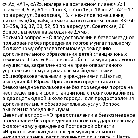
«ч.А», «А1», «А2», номера на поэтажном плане: ч.А: 1
этаж — 4, 5, 6; А1 – с 1 по 3, с 7 по 16, с 18 по 21; А2 – 17
по адресу ул. Заводская, 13. И нежилое помещение,
литер: «ч.п/А», «а8», номера на поэтажном плане: 33-34-
35-35а, 36, 37, 38, 52, 53 по адресу ул. Советская, 281.
Вопрос вынесен на заседание Думы.
Восьмой вопрос – «О предоставлении в безвозмездное
пользование без проведения торгов муниципальному
бюджетному образовательному учреждению
дополнительного образования детей станция юных
техников г.Шахты Ростовской области муниципального
имущества, закрепленного на праве оперативного
управления за муниципальными бюджетными
общеобразовательными учреждениями г.Шахты»,
выступил А.Г.Юрьев. Предложено предоставить в
безвозмездное пользование без проведения торгов на
неопределенный срок станции юных техников кабинеты
в двадцать одной школе города, для предоставления
дополнительных образовательных услуг. Вопрос
вынесен на заседание Думы.
Девятый вопрос – «О предоставлении в безвозмездное
пользование без проведения торгов государственному
бюджетному учреждению Ростовской области
«Наркологический диспансер» муниципального
нежилого здания, расположенного по адресу: г.Шахты,