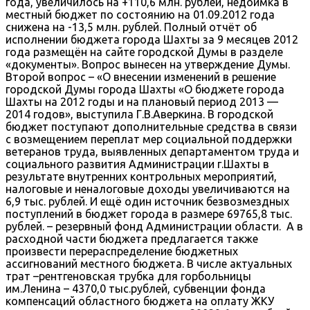
года, увеличилось на +110,6 млн. рублей, недоимка в
местный бюджет по состоянию на 01.09.2012 года
снижена на -13,5 млн. рублей. Полный отчёт об
исполнении бюджета города Шахты за 9 месяцев 2012
года размещён на сайте городской Думы в разделе
«документы». Вопрос вынесен на утверждение Думы.
Второй вопрос – «О внесении изменений в решение
городской Думы города Шахты «О бюджете города
Шахты на 2012 годы и на плановый период 2013 —
2014 годов», выступила Г.В.Аверкина. В городской
бюджет поступают дополнительные средства в связи
с возмещением переплат мер социальной поддержки
ветеранов труда, выявленных департаментом труда и
социального развития Администрации г.Шахты в
результате внутренних контрольных мероприятий,
налоговые и неналоговые доходы увеличиваются на
6,9 тыс. рублей. И ещё один источник безвозмездных
поступлений в бюджет города в размере 69765,8 тыс.
рублей. – резервный фонд Администрации области. А в
расходной части бюджета предлагается также
произвести перераспределение бюджетных
ассигнований местного бюджета. В числе актуальных
трат –рентгеновская трубка для горбольницы
им.Ленина – 4370,0 тыс.рублей, субвенции фонда
компенсаций областного бюджета на оплату ЖКУ