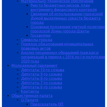
Материально-техническое обеспечение
Реестр бюджетных рисков, план
внутреннего финансового контроля
Сведения об использовании городской
Думой выделенных средств бюджета
города
Основные положения учетной политики
городской Думы города Шахты
Госзакупки
Символы города
Порядок обжалования муниципальных
правовых актов
Анализ письменных обращений граждан и
организаций в период с 2016 по I-е полугодие
2020 года
Молодежный парламент
Депутаты 10-го созыва
Депутаты 9-го созыва
Депутаты 8-го созыва
Депутаты 7-го созыва
Депутаты 6-го созыва
Контакты
Общественная палата
О Палате
Председатель ОП