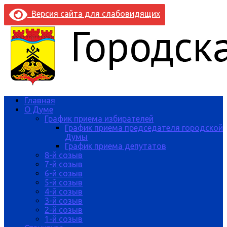
Версия сайта для слабовидящих
Главная
О Думе
График приема избирателей
График приема председателя городской
Думы
График приема депутатов
8-й созыв
7-й созыв
6-й созыв
5-й созыв
4-й созыв
3-й созыв
2-й созыв
1-й созыв