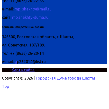
тел. +7 (8636) 26-22-86
e-mail:
mp_shakhty@mail.ru
сайт:
mp.shakhty-duma.ru
Контакты Общественной палаты
346500, Ростовская область, г. Шахты,
ул. Советская, 187/189.
тел. +7 (8636) 26-20-14
e-mail:
o
p262014@list.ru
Карта сайта
Copyright © 2026 |
Городская Дума города Шахты
Top