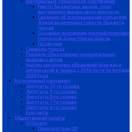
Материально-техническое обеспечение
Реестр бюджетных рисков, план
внутреннего финансового контроля
Сведения об использовании городской
Думой выделенных средств бюджета
города
Основные положения учетной политики
городской Думы города Шахты
Госзакупки
Символы города
Порядок обжалования муниципальных
правовых актов
Анализ письменных обращений граждан и
организаций в период с 2016 по I-е полугодие
2020 года
Молодежный парламент
Депутаты 10-го созыва
Депутаты 9-го созыва
Депутаты 8-го созыва
Депутаты 7-го созыва
Депутаты 6-го созыва
Контакты
Общественная палата
О Палате
Председатель ОП