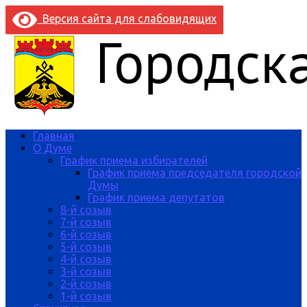
Версия сайта для слабовидящих
Главная
О Думе
График приема избирателей
График приема председателя городской
Думы
График приема депутатов
8-й созыв
7-й созыв
6-й созыв
5-й созыв
4-й созыв
3-й созыв
2-й созыв
1-й созыв