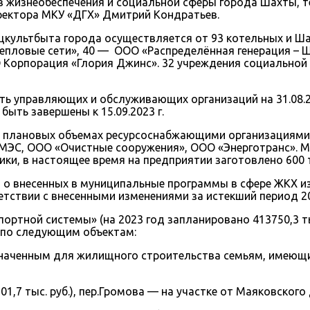
 жизнеобеспечения и социальной сферы города Шахты, т
ректора МКУ «ДГХ» Дмитрий Кондратьев.
культбыта города осуществляется от 93 котельных и Шах
Тепловые сети», 40 — ООО «Распределённая генерация –
 Корпорация «Глория Джинс». 32 учреждения социальной
 управляющих и обслуживающих организаций на 31.08.202
ыть завершены к 15.09.2023 г.
 плановых объемах ресурсоснабжающими организациями:
МЭС, ООО «Очистные сооружения», ООО «Энерготранс». М
и, в настоящее время на предприятии заготовлено 600 то
о внесенных в муниципальные программы в сфере ЖКХ из
тствии с внесенными изменениями за истекший период 20
ртной системы» (на 2023 год запланировано 413750,3 тыс
 по следующим объектам:
аченным для жилищного строительства семьям, имеющих т
601,7 тыс. руб.), пер.Громова — на участке от Маяковского 