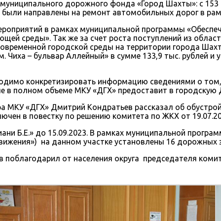
 муниципального дорожного фонда «Город Шахты»: с 153 62
а были направлены на ремонт автомобильных дорог в рам
е мероприятий в рамках муниципальной программы «Обес
ющей среды». Так же за счет роста поступлений из обла
овременной городской среды на территории города Шахт
 Чиха – бульвар Аллейный» в сумме 133,9 тыс. рублей и
ходимо конкретизировать информацию сведениями о том, 
е в полном объеме МКУ «ДГХ» предоставит в городскую 
а МКУ «ДГХ» Дмитрий Кондратьев рассказал об обустрой
лючен в повестку по решению комитета по ЖКХ от 19.07.20
ни Б.Е.» до 15.09.2023. В рамках муниципальной програ
ижения») на данном участке установлены 16 дорожных з
 поблагодарил от населения округа председателя комит