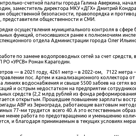
онтрольно-счетной палаты города Галина Аверкина, нач
годин, заместитель директора МКУ «ДГХ» Дмитрий Кондр
ам общественной безопасности, правопорядка и противо
, представители общественности и СМИ.
рядке осуществления муниципального контроля в сфере 
ольных функций, относившихся ранее к полномочиям инс
пекционного отдела Администрации города Олег Ильинов
аботе по замене водопроводных сетей за счет средств, 
 РО «УРСВ» Роман Карагодин.
тров — в 2021 году, 4261 метр – в 2022-ом, 7122 метра 
правлении пос. Артем и канализационного коллектора от 
на линиях водоснабжения и свыше 5500 забоев на сетях в
аций и острым недостатком на предприятии сотрудников:
ьных средств (2,2 млрд рублей из фонда реформировани
остается открытым. Прошедшее повышение зарплаты вост
игады АВР из Зернограда, работающие вахтовым методо
имых 77-ми трудится всего 40. А это естественным образ
не менее работа по предотвращению и уменьшению колич
тся, и благодаря принимаемым в текущих условиях мера