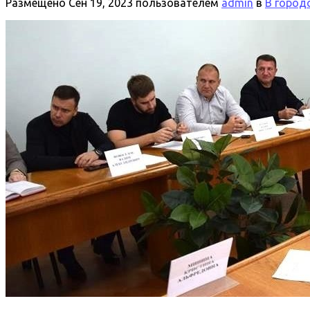
Размещено
Сен 19, 2023
пользователем
admin
в
В город