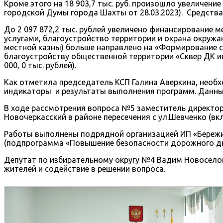
Кроме этого на 18 903,7 тыс. руб. произошло увеличение
городской Думы города Шахты от 28.03.2023). Средств
До 2 097 872,2 тыс. рублей увеличено финансировани
услугами, благоустройство территории и охрана окружа
местной казны) больше направлено на «Формирование с
благоустройству общественной территории «Сквер ДК им.
000, 0 тыс. рублей).
Как отметила председатель КСП Галина Аверкина, необ
индикаторы и результаты выполнения программ. Данны
В ходе рассмотрения вопроса №5 заместитель директор
Новочеркасский в районе пересечения с ул.Шевченко (вк
Работы выполнены подрядной организацией ИП «Бережиа
(подпрограмма «Повышение безопасности дорожного дв
Депутат по избирательному округу №4 Вадим Новоселов
жителей и содействие в решении вопроса.