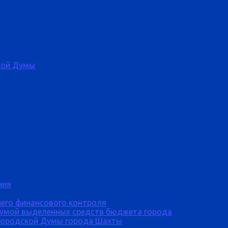
кой Думы
ния
него финансового контроля
Думой выделенных средств бюджета города
городской Думы города Шахты