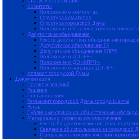
Статус и полномочия
Комитеты
Положение о комитетах
Структура комитетов
Структура городской Думы
Положение о Консультативном комитете
Депутатские обьединения
Реестр депутатских объединений городс
Депутатское объединение ЕР
Депутатское объединение КПРФ
Положение о ДО «ЕР»
Положение о ДО «КПРФ»
Положение о наградах ДО «ЕР»
Аппарат городской Думы
Документация
Проекты решений
Решения
Постановления
Регламент городской Думы города Шахты
Устав
Публичные слушания, общественные обсужде
Материально-техническое обеспечение
Реестр бюджетных рисков, план внутрен
Сведения об использовании городской 
Основные положения учетной политики 