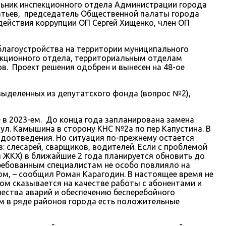
альник инспекционного отдела Администрации города
атьев, председатель Общественной палаты города
действия коррупции ОП Сергей Хищенко, член ОП
благоустройства на территории муниципального
пекционного отдела, территориальным отделам
. Проект решения одобрен и вынесен на 48-ое
выделенных из депутатского фонда (вопрос №2),
– в 2023-ем. До конца года запланирована замена
ул. Камышина в сторону КНС №2а по пер Капустина. В
одоотведения. Но ситуация по-прежнему остается
 слесарей, сварщиков, водителей. Если с проблемой
я ЖКХ) в ближайшие 2 года планируется обновить до
ребованным специалистам не особо повлияло на
м, – сообщил Роман Карагодин. В настоящее время не
ом сказывается на качестве работы с абонентами и
ества аварий и обеспечению бесперебойного
м в ряде районов города есть положительные