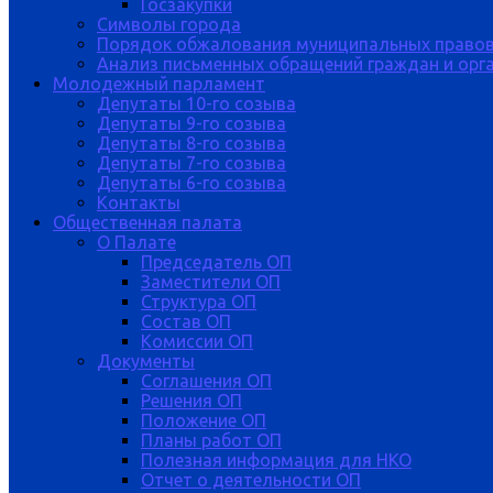
Госзакупки
Символы города
Порядок обжалования муниципальных правов
Анализ письменных обращений граждан и орган
Молодежный парламент
Депутаты 10-го созыва
Депутаты 9-го созыва
Депутаты 8-го созыва
Депутаты 7-го созыва
Депутаты 6-го созыва
Контакты
Общественная палата
О Палате
Председатель ОП
Заместители ОП
Структура ОП
Состав ОП
Комиссии ОП
Документы
Соглашения ОП
Решения ОП
Положение ОП
Планы работ ОП
Полезная информация для НКО
Отчет о деятельности ОП