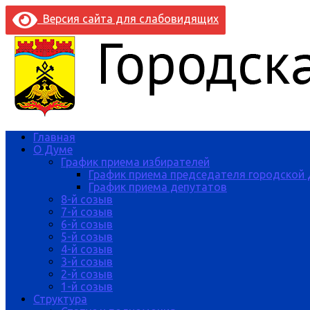
Версия сайта для слабовидящих
Главная
О Думе
График приема избирателей
График приема председателя городской
График приема депутатов
8-й созыв
7-й созыв
6-й созыв
5-й созыв
4-й созыв
3-й созыв
2-й созыв
1-й созыв
Структура