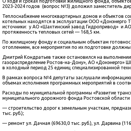
О ходе и сроках подготовки жилищного фонда, объектов
2023-2024 годов (вопрос №3) доложил заместитель ди
Теплоснабжение многоквартирных домов и объектов соц
котельных находятся в эксплуатации ООО «Донэнерго 
источники: у АО «Шахтинский завод Гидропривод» и АО
протяженность тепловых сетей — 168,5 км.
По жилищному фонду и социальным объектам готовность
отоплением, все мероприятия по их подготовке должны б
Дмитрий Кондратьев также остановился на выполнении
газораспределение Ростов-на-Дону», АО «Донэнерго» Ш
в холодный период 25 единиц специализированной техник
В рамках вопроса №4 депутаты заслушали информацию 
объемах исполнения программных мероприятий в соотве
Расходы по муниципальной программы «Развитие транспо
муниципального дорожного фонда Ростовской области
— строительство дорог к земельным участкам, предназн
тыс. руб.);
— ремонт ул. Дачная (69630,0 тыс. руб.), ул. Дарвина (11