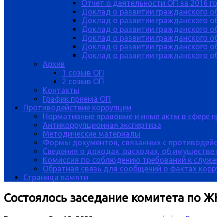
Отчет о деятельности ОП за 2016 г
Доклад о развитии гражданского о
Доклад о развитии гражданского об
Доклад о развитии гражданского о
Доклад о развитии гражданского о
Доклад о развитии гражданского о
Доклад о развитии гражданского об
Архив
1 созыв ОП
2 созыв ОП
Контакты
График приема ОП
Противодействие коррупции
Нормативные правовые и иные акты в сфере 
Антикоррупционная экспертиза
Методические материалы
Формы документов, связанных с противодейс
Сведения о доходах, расходах, об имуществе
Комиссия по соблюдению требований к служе
Обратная связь для сообщений о фактах кор
Страница памяти
Состоялось заседание комитета по Ж