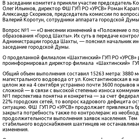
В заседании комитета приняли участие председатель К
Олег Ильинов, директор ФШ ГУП РО «УРСВ» Роман Кара
Александр Скориков, председатель комиссии по вопрос
Валерий Коротун, сотрудники аппарата городской Думы
Вопрос №1 — «О внесении изменений в «Положение о по
образования «Город Шахты». Их суть в передаче контр
Администрации города Шахты, — пояснил начальник инс
заседание городской Думы.
О проделанной филиалом «Шахтинский» ГУП РО «УРСВ» р
проинформировал директор филиала «Шахтинский» ГУП
Общий объем выполнения составил 15263 метра: 3880 ме
магистрального водовода от ул. Константиновская в на
целом же на 4 сентября устранено почти 3600 порывов 
сложной — в связи с высокой степенью износа коммуник
№1 перспектива понятна и конкретна — за счет федерал
22% городских сетей, то вопрос кадрового дефицита 
ситуацию. ФШ ГУП РО «УРСВ» продолжает привлекать бр
закрыта потребность также по контролерам: из необход
продолжительности выполнения заявок населения. Тем 
стабильного водоснабжения шахтинцев не останавливае
изменения.