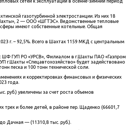
епловых сетей к эксплуатации в осенне-зимний период
тинской газотурбинной электростанции. Из них 18
 Шахты», 2 — ООО «ШГТЭС». Ведомственные тепловые
 сферы имеют собственные котельные. Общая
3 г. – 92,5%. Всего в Шахтах 1159 МКД с центральным
 ШФ ГУП РО «УРСВ», Филиалом в г.Шахты ПАО «Газпром
УП г.Шахты «Спецавтохозяйство» будет задействовано
нн песка и 100 тонн технической соли.
менениях и корректировках финансовых и физических
23 года.
. руб.) увеличены за счет роста объемов
рех и более детей, в районе пер. Щаденко (66601,7
до Дачная — (11310,8 тыс. руб.).