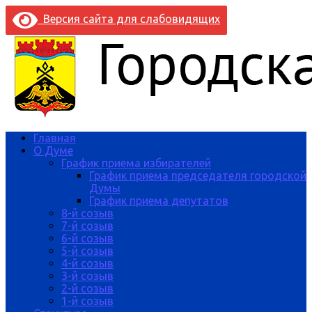
Версия сайта для слабовидящих
Главная
О Думе
График приема избирателей
График приема председателя городской
Думы
График приема депутатов
8-й созыв
7-й созыв
6-й созыв
5-й созыв
4-й созыв
3-й созыв
2-й созыв
1-й созыв