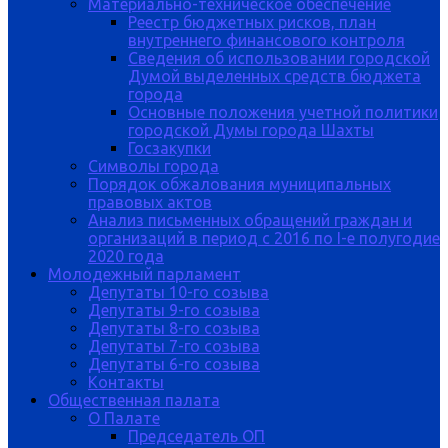
Материально-техническое обеспечение
Реестр бюджетных рисков, план
внутреннего финансового контроля
Сведения об использовании городской
Думой выделенных средств бюджета
города
Основные положения учетной политики
городской Думы города Шахты
Госзакупки
Символы города
Порядок обжалования муниципальных
правовых актов
Анализ письменных обращений граждан и
организаций в период с 2016 по I-е полугодие
2020 года
Молодежный парламент
Депутаты 10-го созыва
Депутаты 9-го созыва
Депутаты 8-го созыва
Депутаты 7-го созыва
Депутаты 6-го созыва
Контакты
Общественная палата
О Палате
Председатель ОП