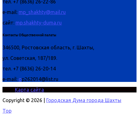
тел. +7 (8636) 26-22-86
e-mail:
mp_shakhty@mail.ru
сайт:
mp.shakhty-duma.ru
Контакты Общественной палаты
346500, Ростовская область, г. Шахты,
ул. Советская, 187/189.
тел. +7 (8636) 26-20-14
e-mail:
o
p262014@list.ru
Карта сайта
Copyright © 2026 |
Городская Дума города Шахты
Top