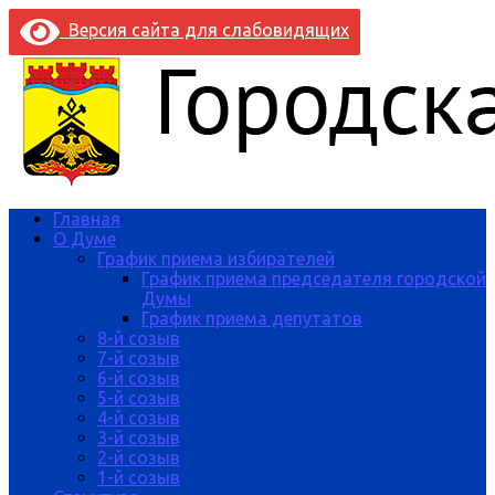
Версия сайта для слабовидящих
Главная
О Думе
График приема избирателей
График приема председателя городской
Думы
График приема депутатов
8-й созыв
7-й созыв
6-й созыв
5-й созыв
4-й созыв
3-й созыв
2-й созыв
1-й созыв