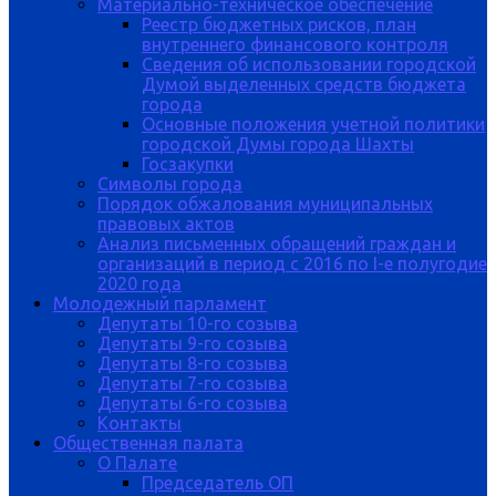
Материально-техническое обеспечение
Реестр бюджетных рисков, план
внутреннего финансового контроля
Сведения об использовании городской
Думой выделенных средств бюджета
города
Основные положения учетной политики
городской Думы города Шахты
Госзакупки
Символы города
Порядок обжалования муниципальных
правовых актов
Анализ письменных обращений граждан и
организаций в период с 2016 по I-е полугодие
2020 года
Молодежный парламент
Депутаты 10-го созыва
Депутаты 9-го созыва
Депутаты 8-го созыва
Депутаты 7-го созыва
Депутаты 6-го созыва
Контакты
Общественная палата
О Палате
Председатель ОП