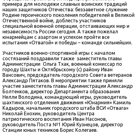
примера для молодежи славных воинских традиций
наших защитников Отечества: беззаветное служение
Родине героического поколения победителей в Великой
Отечественной войне, доблесть участников
специальной военной операции, отстаивающих мир и
независимость России сегодня. А также пожелал
юнармейцам с азартом и успехом пройти все
испытания «Отвагой» и победы – команде сильнейших.
Участников военно-спортивной игры с началом
состязаний поздравили также заместитель главы
Администрации Ольга Тхак, военный комиссар по
городу Шахты и Октябрьскому (с) району Иван
Вансович, председатель городского Совета ветеранов
Александр Пятаков. В мероприятии также приняли
участие заместитель главы Администрации Александр
Болтенков, директор Департамента образования
Нелли Володина, командующий игры, руководитель
шахтинского отделения движения «Юнармия» Камиль
Кадыров, начальник городского штаба ВСИ «Отвага»
Николай Енохин, руководитель Центра
патриотического воспитания Иван Насонов,
руководитель Поста №1 Юрий Кузнецов, директор
Станции юных техников Борис Колегаев.