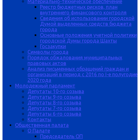
Материально-техническое обеспечение
Реестр бюджетных рисков, план
внутреннего финансового контроля
Сведения об использовании городской
Думой выделенных средств бюджета
города
Основные положения учетной политики
городской Думы города Шахты
Госзакупки
Символы города
Порядок обжалования муниципальных
правовых актов
Анализ письменных обращений граждан и
организаций в период с 2016 по I-е полугодие
2020 года
Молодежный парламент
Депутаты 10-го созыва
Депутаты 9-го созыва
Депутаты 8-го созыва
Депутаты 7-го созыва
Депутаты 6-го созыва
Контакты
Общественная палата
О Палате
Председатель ОП