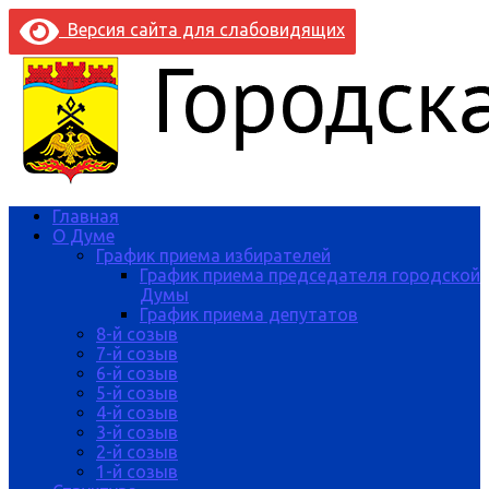
Версия сайта для слабовидящих
Главная
О Думе
График приема избирателей
График приема председателя городской
Думы
График приема депутатов
8-й созыв
7-й созыв
6-й созыв
5-й созыв
4-й созыв
3-й созыв
2-й созыв
1-й созыв