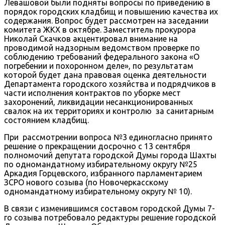
Левашовой были подняты вопросы по приведению в
порядок городских кладбищ и повышению качества их
содержания. Вопрос будет рассмотрен на заседании
комитета ЖКХ в октябре. Заместитель прокурора
Николай Скачков акцентировал внимание на
проводимой надзорным ведомством проверке по
соблюдению требований федерального закона «О
погребении и похоронном деле», по результатам
которой будет дана правовая оценка деятельности
Департамента городского хозяйства и подрядчиков в
части исполнения контрактов по уборке мест
захоронений, ликвидации несанкционированных
свалок на их территориях и контролю за санитарным
состоянием кладбищ.
При рассмотрении вопроса №3 единогласно принято
решение о прекращении досрочно с 13 сентября
полномочий депутата городской Думы города Шахты
по одномандатному избирательному округу №25
Аркадия Горцевского, избранного парламентарием
ЗСРО нового созыва (по Новочеркасскому
одномандатному избирательному округу № 10).
В связи с изменившимся составом городской Думы 7-
го созыва потребовало редактуры решение городской