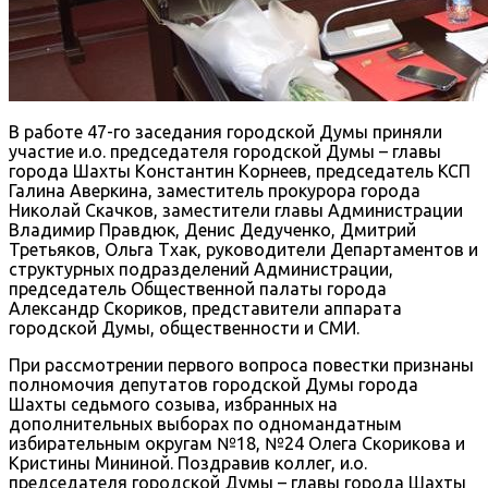
В работе 47-го заседания городской Думы приняли
участие и.о. председателя городской Думы – главы
города Шахты Константин Корнеев, председатель КСП
Галина Аверкина, заместитель прокурора города
Николай Скачков, заместители главы Администрации
Владимир Правдюк, Денис Дедученко, Дмитрий
Третьяков, Ольга Тхак, руководители Департаментов и
структурных подразделений Администрации,
председатель Общественной палаты города
Александр Скориков, представители аппарата
городской Думы, общественности и СМИ.
При рассмотрении первого вопроса повестки признаны
полномочия депутатов городской Думы города
Шахты седьмого созыва, избранных на
дополнительных выборах по одномандатным
избирательным округам №18, №24 Олега Скорикова и
Кристины Мининой. Поздравив коллег, и.о.
председателя городской Думы – главы города Шахты