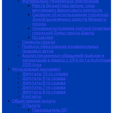
Материально-техническое обеспечение
Реестр бюджетных рисков, план
внутреннего финансового контроля
Сведения об использовании городской
Думой выделенных средств бюджета
города
Основные положения учетной политики
городской Думы города Шахты
Госзакупки
Символы города
Порядок обжалования муниципальных
правовых актов
Анализ письменных обращений граждан и
организаций в период с 2016 по I-е полугодие
2020 года
Молодежный парламент
Депутаты 10-го созыва
Депутаты 9-го созыва
Депутаты 8-го созыва
Депутаты 7-го созыва
Депутаты 6-го созыва
Контакты
Общественная палата
О Палате
Председатель ОП