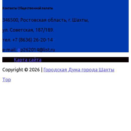
Контакты Общественной палаты
346500, Ростовская область, г. Шахты,
ул. Советская, 187/189.
тел. +7 (8636) 26-20-14
e-mail:
o
p262014@list.ru
Карта сайта
Copyright © 2026 |
Городская Дума города Шахты
Top