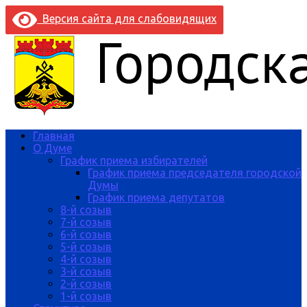
Версия сайта для слабовидящих
Главная
О Думе
График приема избирателей
График приема председателя городской
Думы
График приема депутатов
8-й созыв
7-й созыв
6-й созыв
5-й созыв
4-й созыв
3-й созыв
2-й созыв
1-й созыв