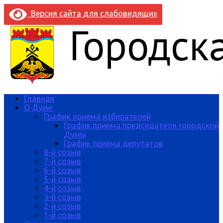
Версия сайта для слабовидящих
Главная
О Думе
График приема избирателей
График приема председателя городской
Думы
График приема депутатов
8-й созыв
7-й созыв
6-й созыв
5-й созыв
4-й созыв
3-й созыв
2-й созыв
1-й созыв