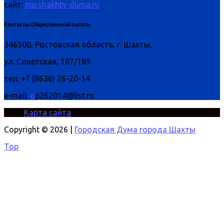
сайт:
mp.shakhty-duma.ru
Контакты Общественной палаты
346500, Ростовская область, г. Шахты,
ул. Советская, 187/189.
тел. +7 (8636) 26-20-14
e-mail:
o
p262014@list.ru
Карта сайта
Copyright © 2026 |
Городская Дума города Шахты
Top