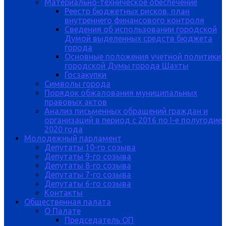
Материально-техническое обеспечение
Реестр бюджетных рисков, план
внутреннего финансового контроля
Сведения об использовании городской
Думой выделенных средств бюджета
города
Основные положения учетной политики
городской Думы города Шахты
Госзакупки
Символы города
Порядок обжалования муниципальных
правовых актов
Анализ письменных обращений граждан и
организаций в период с 2016 по I-е полугодие
2020 года
Молодежный парламент
Депутаты 10-го созыва
Депутаты 9-го созыва
Депутаты 8-го созыва
Депутаты 7-го созыва
Депутаты 6-го созыва
Контакты
Общественная палата
О Палате
Председатель ОП