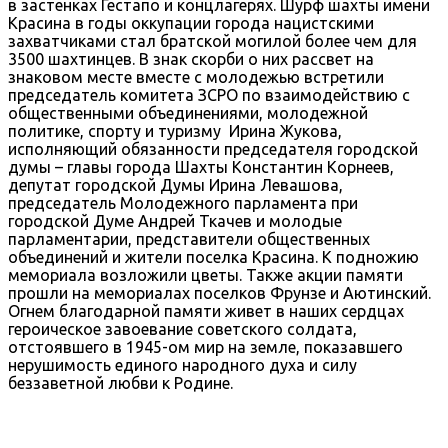
в застенках Гестапо и концлагерях. Шурф шахты имени
Красина в годы оккупации города нацистскими
захватчиками стал братской могилой более чем для
3500 шахтинцев. В знак скорби о них рассвет на
знаковом месте вместе с молодежью встретили
председатель комитета ЗСРО по взаимодействию с
общественными объединениями, молодежной
политике, спорту и туризму Ирина Жукова,
исполняющий обязанности председателя городской
думы – главы города Шахты Константин Корнеев,
депутат городской Думы Ирина Левашова,
председатель Молодежного парламента при
городской Думе Андрей Ткачев и молодые
парламентарии, представители общественных
объединений и жители поселка Красина. К подножию
мемориала возложили цветы. Также акции памяти
прошли на мемориалах поселков Фрунзе и Аютинский.
Огнем благодарной памяти живет в наших сердцах
героическое завоевание советского солдата,
отстоявшего в 1945-ом мир на земле, показавшего
нерушимость единого народного духа и силу
беззаветной любви к Родине.