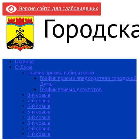
Версия сайта для слабовидящих
Главная
О Думе
График приема избирателей
График приема председателя городской
Думы
График приема депутатов
8-й созыв
7-й созыв
6-й созыв
5-й созыв
4-й созыв
3-й созыв
2-й созыв
1-й созыв