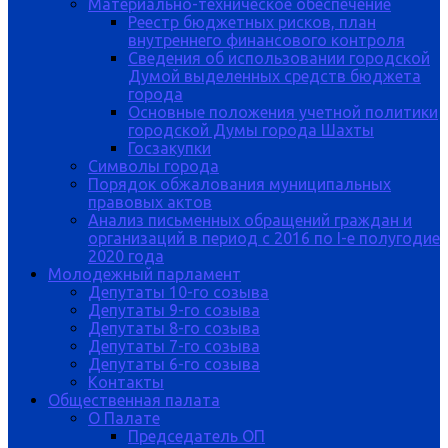
Материально-техническое обеспечение
Реестр бюджетных рисков, план
внутреннего финансового контроля
Сведения об использовании городской
Думой выделенных средств бюджета
города
Основные положения учетной политики
городской Думы города Шахты
Госзакупки
Символы города
Порядок обжалования муниципальных
правовых актов
Анализ письменных обращений граждан и
организаций в период с 2016 по I-е полугодие
2020 года
Молодежный парламент
Депутаты 10-го созыва
Депутаты 9-го созыва
Депутаты 8-го созыва
Депутаты 7-го созыва
Депутаты 6-го созыва
Контакты
Общественная палата
О Палате
Председатель ОП