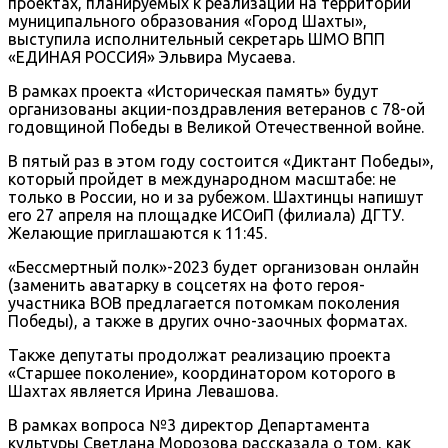
проектах, планируемых к реализации на территории
муниципального образования «Город Шахты»,
выступила исполнительный секретарь ШМО ВПП
«ЕДИНАЯ РОССИЯ» Эльвира Мусаева.
В рамках проекта «Историческая память» будут
организованы акции-поздравления ветеранов с 78-ой
годовщиной Победы в Великой Отечественной войне.
В пятый раз в этом году состоится «Диктант Победы»,
который пройдет в международном масштабе: не
только в России, но и за рубежом. Шахтинцы напишут
его 27 апреля на площадке ИСОиП (филиала) ДГТУ.
Желающие приглашаются к 11:45.
«Бессмертный полк»-2023 будет организован онлайн
(заменить аватарку в соцсетях на фото героя-
участника ВОВ предлагается потомкам поколения
Победы), а также в других очно-заочных форматах.
Также депутаты продолжат реализацию проекта
«Старшее поколение», координатором которого в
Шахтах является Ирина Левашова.
В рамках вопроса №3 директор Департамента
культуры Светлана Морозова рассказала о том, как