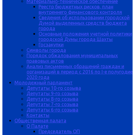
Материально-техническое обеспечение
Реестр бюджетных рисков, план
внутреннего финансового контроля
Сведения об использовании городской
Думой выделенных средств бюджета
города
Основные положения учетной политики
городской Думы города Шахты
Госзакупки
Символы города
Порядок обжалования муниципальных
правовых актов
Анализ письменных обращений граждан и
организаций в период с 2016 по I-е полугодие
2020 года
Молодежный парламент
Депутаты 10-го созыва
Депутаты 9-го созыва
Депутаты 8-го созыва
Депутаты 7-го созыва
Депутаты 6-го созыва
Контакты
Общественная палата
О Палате
Председатель ОП