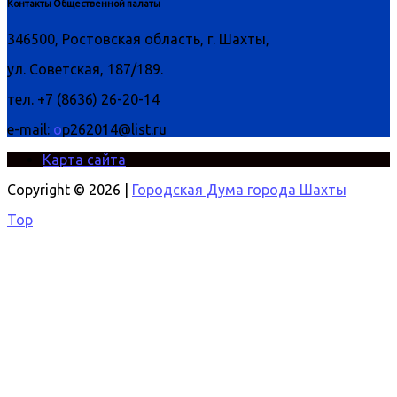
Контакты Общественной палаты
346500, Ростовская область, г. Шахты,
ул. Советская, 187/189.
тел. +7 (8636) 26-20-14
e-mail:
o
p262014@list.ru
Карта сайта
Copyright © 2026 |
Городская Дума города Шахты
Top