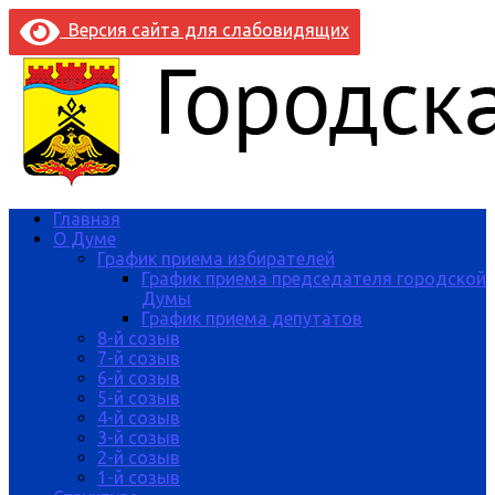
Версия сайта для слабовидящих
Главная
О Думе
График приема избирателей
График приема председателя городской
Думы
График приема депутатов
8-й созыв
7-й созыв
6-й созыв
5-й созыв
4-й созыв
3-й созыв
2-й созыв
1-й созыв