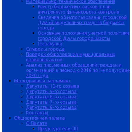
Материально-техническое обеспечение
Реестр бюджетных рисков, план
внутреннего финансового контроля
Сведения об использовании городской
Думой выделенных средств бюджета
города
Основные положения учетной политики
городской Думы города Шахты
Госзакупки
Символы города
Порядок обжалования муниципальных
правовых актов
Анализ письменных обращений граждан и
организаций в период с 2016 по I-е полугодие
2020 года
Молодежный парламент
Депутаты 10-го созыва
Депутаты 9-го созыва
Депутаты 8-го созыва
Депутаты 7-го созыва
Депутаты 6-го созыва
Контакты
Общественная палата
О Палате
Председатель ОП