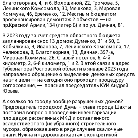
Благотворная, 4, и 6, Волошиной, 22, Громова, 5,
Ленинского Комсомола, 30, Мешкова, 3, Мировая
Коммуна, 46, Еременко, 12. Местным бюджетом
профинансирован демонтаж 2 объектов — на
пр.Красной Армии,134 (литер Б) и по ул. Дачная, 81.
В 2023 году за счет средств областного бюджета
запланирован снос 13 домов: Думенко, 31 и 50, Е.
Кобылкина, 9, Иванова, 7, Ленинского Комсомола, 17,
Челнокова, 8, Благотворная, 13, Дачная, 357-а,
Мировая Коммуна, 26, Старый поселок, 6, 4-й
километр, 2, 6-й километр, 1 и 2. В этой связи в адрес
Губернатора Ростовской области в январе 2023 года
направлено обращение о выделении денежных средств
на эти цели — на сегодня оно проходит процедуру
согласования, — пояснил председатель КУИ Андрей
Юрьев.
А сколько по городу вообще разрушенных домов?
Председатель городской Думы – глава города Шахты
поставил вопрос о проведении инвентаризации
площадок расселенных МКД и оставленного
вследствие этого (не убранного) строительного
мусора, образовавшего в ряде случаев свалочные
очаги. Нужна и «дорожная карта» с конкретикой