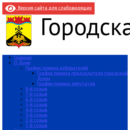
Версия сайта для слабовидящих
Главная
О Думе
График приема избирателей
График приема председателя городской
Думы
График приема депутатов
8-й созыв
7-й созыв
6-й созыв
5-й созыв
4-й созыв
3-й созыв
2-й созыв
1-й созыв