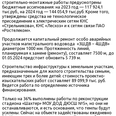
строительно-монтажные работы предусмотрены
бюджетные ассигнования: на 2023 год — 117 924,1
тыс.руб., на 2024 год — 144 054,9 тыс.руб. Кроме того,
утверждены средства не технологическое
присоединение к электрическим сетям КНС
«Стрельникова», КНС «Лесхоз» и к сетям связи ПАО
«Ростелеком».
Продолжается капитальный ремонт особо аварийных
участков магистрального водовода «3ШДВ – 4ШДВ»
диаметром 1000 мм. Протяженность линий,
планируемая к замене (ремонту), составляет 7500 м, до
01.05.2024 предстоит обновить 5 739 м.
Строительство инфраструктуры к земельным участкам,
предназначенным для жилого строительства семьям,
имеющим трех и более детей: стоимость проектно-
изыскательских работ составляет 89 099,9 тыс. руб.
Ведется работа по определению источника
финансирования.
Только на 36% выполнены работы по реконструкции
стадиона «Шахтер» МОУ ДОД ДЮСШ №5», но они не
останавливаются, и есть основания, что темпы будут
усилены. Сейчас на объекте задействованы ежедневно