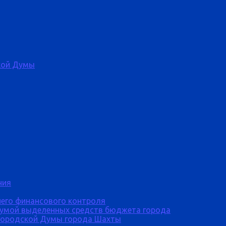
кой Думы
ния
него финансового контроля
Думой выделенных средств бюджета города
городской Думы города Шахты