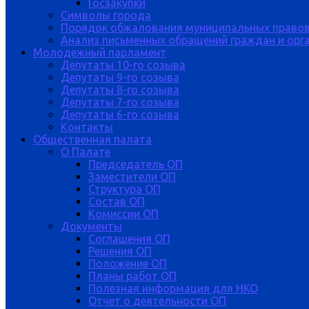
Госзакупки
Символы города
Порядок обжалования муниципальных правов
Анализ письменных обращений граждан и орган
Молодежный парламент
Депутаты 10-го созыва
Депутаты 9-го созыва
Депутаты 8-го созыва
Депутаты 7-го созыва
Депутаты 6-го созыва
Контакты
Общественная палата
О Палате
Председатель ОП
Заместители ОП
Структура ОП
Состав ОП
Комиссии ОП
Документы
Соглашения ОП
Решения ОП
Положение ОП
Планы работ ОП
Полезная информация для НКО
Отчет о деятельности ОП