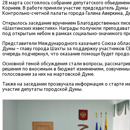
28 марта состоялось собрание депутатского объедине
Корнеев. В работе приняли участие: председатель Думы
Контрольно-счетной палаты города Галина Аверкина, Де
Открылось заседание вручением Благодарственных пис
«Шахтинских известиях». Награды получили: преподават
под открытым небом в рамках социально-значимого прое
Представители Международного казачьего Союза област
Думы – главу города Шахты за поддержку участников С
очередь подчеркнул, что оказание помощи будет продо
Основной темой обсуждения стали вопросы, рассматрива
решения по вносимым в бюджет изменениям, озвученны
голосовании за них на мартовской Думе.
Также на заседании прозвучала информация о старте м
участие депутаты городской Думы.