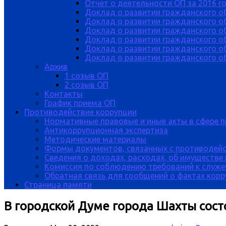
Отчет о деятельности ОП за 2016 г
Доклад о развитии гражданского о
Доклад о развитии гражданского об
Доклад о развитии гражданского о
Доклад о развитии гражданского о
Доклад о развитии гражданского о
Доклад о развитии гражданского об
Архив
1 созыв ОП
2 созыв ОП
Контакты
График приема ОП
Противодействие коррупции
Нормативные правовые и иные акты в сфере 
Антикоррупционная экспертиза
Методические материалы
Формы документов, связанных с противодейс
Сведения о доходах, расходах, об имуществе
Комиссия по соблюдению требований к служе
Обратная связь для сообщений о фактах кор
Страница памяти
В городской Думе города Шахты сос