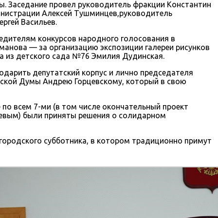
ы. Заседание провел руководитель фракции Константин
дминистрации Алексей Тушминцев,руководитель
ргей Васильев.
едителям конкурсов народного голосования в
манова — за организацию экспозиции галереи рисунков
а из детского сада №76 Эмилия Дудинская.
одарить депутатский корпус и лично председателя
дской Думы Андрею Горцевскому, который в свою
по всем 7-ми (в том числе окончательный проект
ьевым) были приняты решения о солидарном
егородского субботника, в котором традиционно примут