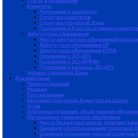
Статус и полномочия
Комитеты
Положение о комитетах
Структура комитетов
Структура городской Думы
Положение о Консультативном комитете
Депутатские обьединения
Реестр депутатских объединений городс
Депутатское объединение ЕР
Депутатское объединение КПРФ
Положение о ДО «ЕР»
Положение о ДО «КПРФ»
Положение о наградах ДО «ЕР»
Аппарат городской Думы
Документация
Проекты решений
Решения
Постановления
Регламент городской Думы города Шахты
Устав
Публичные слушания, общественные обсужде
Материально-техническое обеспечение
Реестр бюджетных рисков, план внутрен
Сведения об использовании городской 
Основные положения учетной политики 