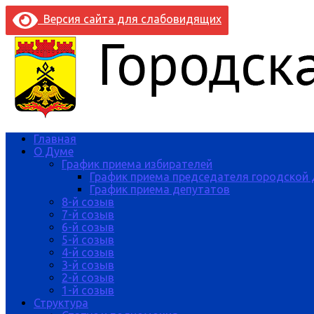
Версия сайта для слабовидящих
Главная
О Думе
График приема избирателей
График приема председателя городской
График приема депутатов
8-й созыв
7-й созыв
6-й созыв
5-й созыв
4-й созыв
3-й созыв
2-й созыв
1-й созыв
Структура