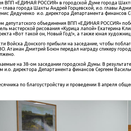
ния ВПП «ЕДИНАЯ РОССИЯ» в городской Думе города Шахт
 – глава города Шахты Андрей Горцевской, и.о. главы А
нис Дедученко и.о. директора Департамента финансов Се
ем депутатского объединения ВПП «ЕДИНАЯ РОССИЯ» поб
ель мастерской рисования «Курица лапой» Екатерина Кли
кта «Вот такой он, Новый Год!», а также юная художниц
и Войска Донского прибыли на заседание, чтобы поблаг
ВО. Атаман Дмитрий Боюн передал награду спикеру горо
лжено.
емые на 38-ом заседании городской Думы. В результате 
м и.о. директора Департамента финансов Сергеем Васил
есячника по благоустройству и проведении 8 апреля общ