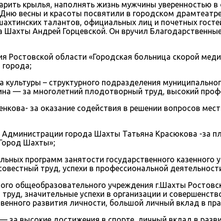
арить крылья, наполнять жизнь мужчины уверенностью в 
о. Дню весны и красоты посвятили в городском драмтеатр
ахтинских талантов, официальных лиц и почетных госте
а Шахты Андрей Горцевской. Он вручил Благодарственные
я Ростовской области «Городская больница скорой медиц
 города;
а культуры – структурного подразделения муниципально
на — за многолетний плодотворный труд, высокий профе
кова- за оказание содействия в решении вопросов местн
 Администрации города Шахты Татьяна Красюкова -за 
Город Шахты»;
льных программ занятости государственного казенного 
вестный труд, успехи в профессиональной деятельност
ого общеобразовательного учреждения г.Шахты Ростовс
труд, значительные успехи в организации и совершенств
твенного развития личности, большой личный вклад в пр
— за высокие достижения в спорте, личный вклад в разв