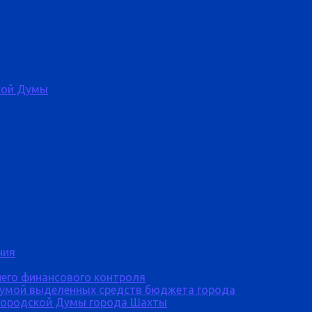
кой Думы
ния
него финансового контроля
Думой выделенных средств бюджета города
городской Думы города Шахты