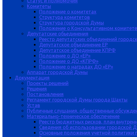
Статус и полномочия
Комитеты
Положение о комитетах
Структура комитетов
Структура городской Думы
Положение о Консультативном комитете
Депутатские обьединения
Реестр депутатских объединений городс
Депутатское объединение ЕР
Депутатское объединение КПРФ
Положение о ДО «ЕР»
Положение о ДО «КПРФ»
Положение о наградах ДО «ЕР»
Аппарат городской Думы
Документация
Проекты решений
Решения
Постановления
Регламент городской Думы города Шахты
Устав
Публичные слушания, общественные обсужде
Материально-техническое обеспечение
Реестр бюджетных рисков, план внутрен
Сведения об использовании городской 
Основные положения учетной политики 