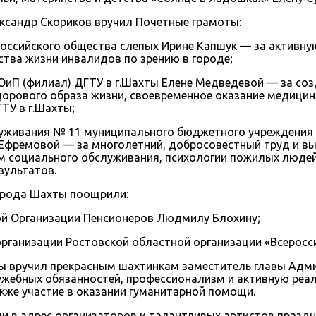
сандр Скориков вручил Почетные грамоты:
оссийского общества слепых Ирине Капшук — за активн
тва жизни инвалидов по зрению в городе;
П (филиал) ДГТУ в г.Шахты Елене Медведевой — за созд
дорового образа жизни, своевременное оказание медицин
ТУ в г.Шахты;
луживания № 11 муниципального бюджетного учреждения
Ефремовой — за многолетний, добросовестный труд и вы
 социального обслуживания, психологии пожилых людей,
зультатов.
орода Шахты поощрили:
й Организации Пенсионеров Людмилу Блохину;
ганизации Ростовской областной организации «Всеросс
 вручил прекрасным шахтинкам заместитель главы Адми
ужебных обязанностей, профессионализм и активную реа
акже участие в оказании гуманитарной помощи.
ли в адрес организаторов и талантливых артистов празд