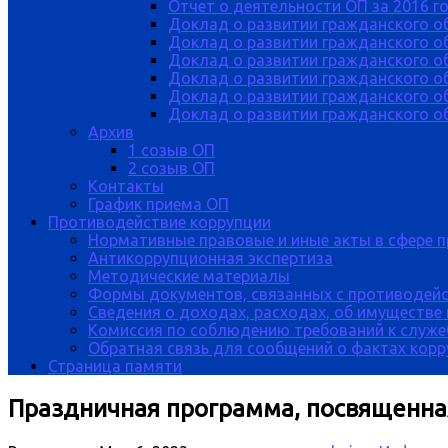
Отчет о деятельности ОП за 2016 г
Доклад о развитии гражданского о
Доклад о развитии гражданского об
Доклад о развитии гражданского о
Доклад о развитии гражданского о
Доклад о развитии гражданского о
Доклад о развитии гражданского об
Архив
1 созыв ОП
2 созыв ОП
Контакты
График приема ОП
Противодействие коррупции
Нормативные правовые и иные акты в сфере 
Антикоррупционная экспертиза
Методические материалы
Формы документов, связанных с противодейс
Сведения о доходах, расходах, об имуществе
Комиссия по соблюдению требований к служе
Обратная связь для сообщений о фактах кор
Страница памяти
Праздничная программа, посвященная