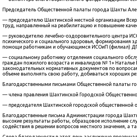
Председатель Общественной палаты города Шахты Алек
— председателю Шахтинской местной организации Всер
труд, направленный на реабилитацию и повышение качес
— руководителю лечебно-оздоровительного центра ИСОи
психического и социального здоровья, формирования з
помощи работникам и обучающимся ИСОиП (филиал) ДГ
— социальному работнику отделения социального обс
граждан пожилого возраста и инвалидов № 1» Наталье 
законодательных нормативных документов по вопросам
объеме выполнять свою работу, добиваться хороших ре
Благодарственными письмами Общественной палаты г
— члена правления Шахтинской Городской Общественно
— председателя Шахтинской городской общественной ор
Благодарственные письма Администрации города Шахты
высокие результаты работы, образцовое исполнение сл
содействия в решении вопросов местного значения, а т
Слова благодарности в этот день заслуженно прозвуча