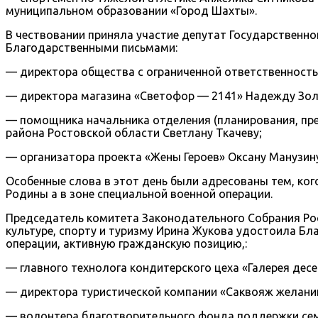
муниципальном образовании «Город Шахты».
В чествовании приняла участие депутат Государствен
Благодарственными письмами:
— директора общества с ограниченной ответственност
— директора магазина «Светофор — 2141» Надежду Зол
— помощника начальника отделения (планирования, пре
района Ростовской области Светлану Ткачеву;
— организатора проекта «Жены Героев» Оксану Манузину
Особенные слова в этот день были адресованы тем, к
Родины а в зоне специальной военной операции.
Председатель комитета Законодательного Собрания Ро
культуре, спорту и туризму Ирина Жукова удостоила Б
операции, активную гражданскую позицию,:
— главного технолога кондитерского цеха «Галерея десе
— директора туристической компании «Саквояж желани
— волонтера благотворительного фонда поддержки семь