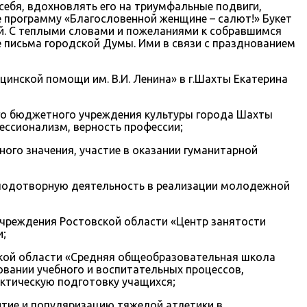
себя, вдохновлять его на триумфальные подвиги,
е программу «Благословенной женщине – салют!» Букет
й. С теплыми словами и пожеланиями к собравшимся
 письма городской Думы. Ими в связи с празднованием
инской помощи им. В.И. Ленина» в г.Шахты Екатерина
го бюджетного учреждения культуры города Шахты
ссионализм, верность профессии;
ого значения, участие в оказании гуманитарной
плодотворную деятельность в реализации молодежной
учреждения Ростовской области «Центр занятости
и;
кой области «Средняя общеобразовательная школа
овании учебного и воспитательных процессов,
актическую подготовку учащихся;
итие и популяризацию тяжелой атлетики в