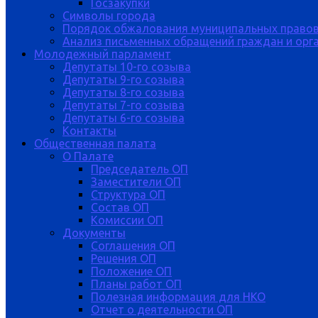
Госзакупки
Символы города
Порядок обжалования муниципальных правов
Анализ письменных обращений граждан и орган
Молодежный парламент
Депутаты 10-го созыва
Депутаты 9-го созыва
Депутаты 8-го созыва
Депутаты 7-го созыва
Депутаты 6-го созыва
Контакты
Общественная палата
О Палате
Председатель ОП
Заместители ОП
Структура ОП
Состав ОП
Комиссии ОП
Документы
Соглашения ОП
Решения ОП
Положение ОП
Планы работ ОП
Полезная информация для НКО
Отчет о деятельности ОП