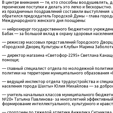
В центре внимания — те, кто способны воодушевлять, д
героические поступки и делать это легко и бескорыстн
из праздничных поздравлений составили выступления ш
обратился председатель Городской Думы – глава город
Международного женского дня поощрены:
— нейрохирург государственного бюджетного учреждени
Бабак — за большой вклад в охрану здоровья населения
— режиссер массовых представлений Городского Дворц
«Городской Дворец Культуры и Клубы» Марина Заболоти
— директор магазина «Светофор-2295» Светлана Канащен
помощи;
— главный специалист отдела по молодежной политике
политики на территории муниципального образования «
— ведущий инспектор отдела трудоустройства и специа
населения города Шахты» Юлия Михайлова — за добросо
— учитель начальных классов муниципального бюджетн
№20» Татьяна Павлинова- за многолетний эффективный 
формирование интеллектуального, культурного и нравс
— спортсмен по тяжелой атлетике Анжелика Ситникова 