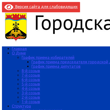
Версия сайта для слабовидящих
Главная
О Думе
График приема избирателей
График приема председателя городской
График приема депутатов
8-й созыв
7-й созыв
6-й созыв
5-й созыв
4-й созыв
3-й созыв
2-й созыв
1-й созыв
Структура