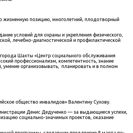
ую жизненную позицию, многолетний, плодотворный
ание условий для охраны и укрепления физического,
ской, лечебно-диагностической и профилактической
 города Шахты «Центр социального обслуживания
сокий профессионализм, компетентность, знание
 умение организовывать, планировать и в полном
ийское общество инвалидов» Валентину Сухову.
нистрации Денис Дедученко — за выдающиеся успехи,
лизацию социально-значимых проектов, оказание
ничной программы, сделавших преддверие 8 марта по-