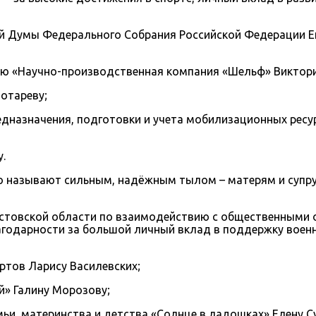
ной Думы Федерального Собрания Российской Федерации
ью «Научно-производственная компания «Шельф» Виктор
отареву;
дназначения, подготовки и учета мобилизационных ресур
.
ого называют сильным, надёжным тылом – матерям и суп
стовской области по взаимодействию с общественными 
лагодарности за большой личный вклад в поддержку вое
ртов Ларису Василевских;
й» Галину Морозову;
и, материнства и детства «Солнце в ладошках» Елену Су