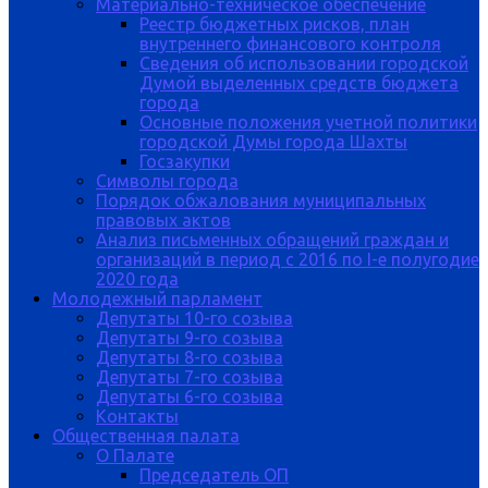
Материально-техническое обеспечение
Реестр бюджетных рисков, план
внутреннего финансового контроля
Сведения об использовании городской
Думой выделенных средств бюджета
города
Основные положения учетной политики
городской Думы города Шахты
Госзакупки
Символы города
Порядок обжалования муниципальных
правовых актов
Анализ письменных обращений граждан и
организаций в период с 2016 по I-е полугодие
2020 года
Молодежный парламент
Депутаты 10-го созыва
Депутаты 9-го созыва
Депутаты 8-го созыва
Депутаты 7-го созыва
Депутаты 6-го созыва
Контакты
Общественная палата
О Палате
Председатель ОП