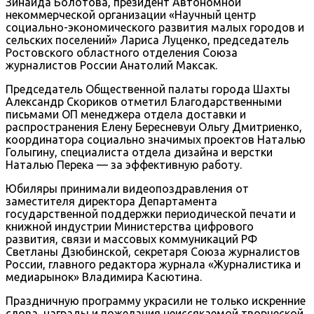
Зинаида Болотова, президент Автономной
некоммерческой организации «Научный центр
социально-экономического развития малых городов и
сельских поселений» Лариса Луценко, председатель
Ростовского областного отделения Союза
журналистов России Анатолий Максак.
Председатель Общественной палаты города Шахты
Александр Скориков отметил Благодарственными
письмами ОП менеджера отдела доставки и
распространения Елену Бересневуи Ольгу Дмитриенко,
координатора социально значимых проектов Наталью
Голыгину, специалиста отдела дизайна и верстки
Наталью Перека — за эффективную работу.
Юбиляры принимали видеопоздравления от
заместителя директора Департамента
государственной поддержки периодической печати и
книжной индустрии Министерства цифрового
развития, связи и массовых коммуникаций РФ
Светланы Дзюбинской, секретаря Союза журналистов
России, главного редактора журнала «Журналистика и
медиарынок» Владимира Касютина.
Праздничную программу украсили не только искренние
слова, награды и пожелания неиссякаемой творческой