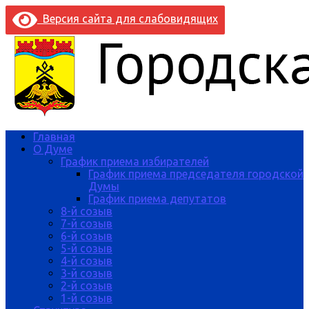
Версия сайта для слабовидящих
Главная
О Думе
График приема избирателей
График приема председателя городской
Думы
График приема депутатов
8-й созыв
7-й созыв
6-й созыв
5-й созыв
4-й созыв
3-й созыв
2-й созыв
1-й созыв