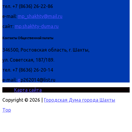
тел. +7 (8636) 26-22-86
e-mail:
mp_shakhty@mail.ru
сайт:
mp.shakhty-duma.ru
Контакты Общественной палаты
346500, Ростовская область, г. Шахты,
ул. Советская, 187/189.
тел. +7 (8636) 26-20-14
e-mail:
o
p262014@list.ru
Карта сайта
Copyright © 2026 |
Городская Дума города Шахты
Top