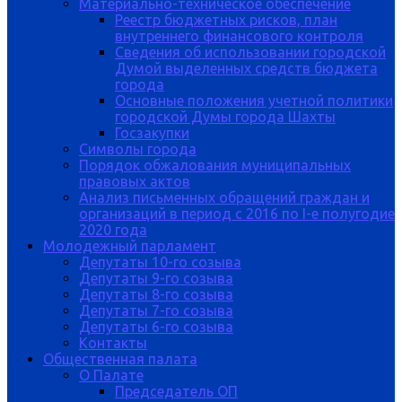
Материально-техническое обеспечение
Реестр бюджетных рисков, план
внутреннего финансового контроля
Сведения об использовании городской
Думой выделенных средств бюджета
города
Основные положения учетной политики
городской Думы города Шахты
Госзакупки
Символы города
Порядок обжалования муниципальных
правовых актов
Анализ письменных обращений граждан и
организаций в период с 2016 по I-е полугодие
2020 года
Молодежный парламент
Депутаты 10-го созыва
Депутаты 9-го созыва
Депутаты 8-го созыва
Депутаты 7-го созыва
Депутаты 6-го созыва
Контакты
Общественная палата
О Палате
Председатель ОП