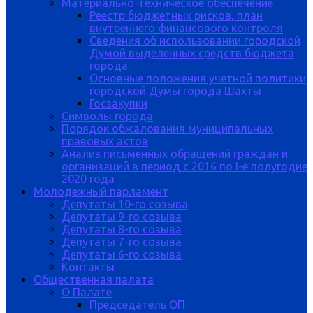
Материально-техническое обеспечение
Реестр бюджетных рисков, план
внутреннего финансового контроля
Сведения об использовании городской
Думой выделенных средств бюджета
города
Основные положения учетной политики
городской Думы города Шахты
Госзакупки
Символы города
Порядок обжалования муниципальных
правовых актов
Анализ письменных обращений граждан и
организаций в период с 2016 по I-е полугодие
2020 года
Молодежный парламент
Депутаты 10-го созыва
Депутаты 9-го созыва
Депутаты 8-го созыва
Депутаты 7-го созыва
Депутаты 6-го созыва
Контакты
Общественная палата
О Палате
Председатель ОП