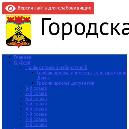
Версия сайта для слабовидящих
Главная
О Думе
График приема избирателей
График приема председателя городской
Думы
График приема депутатов
8-й созыв
7-й созыв
6-й созыв
5-й созыв
4-й созыв
3-й созыв
2-й созыв
1-й созыв