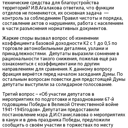
технические средства для благоустройства
территорий? И.В.Агалакова ответила, что функции
отделов не поменяются, их основная задача —
контроль за соблюдением Правил чистоты и порядка,
составление актов о нарушениях, работа с населением
в части разъяснения нормативных документов.
Жаркие споры вызвал вопрос об изменении
коэффициента базовой доходности К2 с 1 до 0,5 по
торговле автомобильными деталями, узлами и
принадлежностями. Депутаты выразили сомнение в
рациональности такого снижения, пожелав ещё раз
ознакомиться с коэффициентами по другим
направлениям для сравнения. К данному вопросу
фракция вернётся перед началом заседания Думы. По
остальным вопросам повестки дня предстоящей Думы
депутаты выступили за солидарное голосование.
Третий вопрос – «Об участии депутатов в
мероприятиях по подготовке и праздновании 67-й
годовщины Победы в Великой Отечественной войне
1941-1945годов». Депутатам предоставили
постановление мэра Д.И.Станиславова о мероприятиях
в канун и в день праздника Победы, предложили
сообщить о своём участии в торжествах по месту