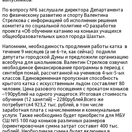
По вопросу №6 заслушали директора Департамента
по физическому развитию и спорту Валентина
Стрелкова с информацией об исполнении решения
комитета по социальной политике «О разработке
проекта «Об обучении катанию на коньках учащихся
общеобразовательных школ города Шахты».
Напомним, необходимость продления работы катка в
течение 9 месяцев (а не 6-ти, как сейчас) подняли
депутаты городской Думы и предложили организацию
всеобуча для школьников. Валентин Стрелков озвучил
необходимое финансирование программы в период с
сентября помай, рассчитанной на учеников 4-ых-5-ых
классов. Единовременная пропускная способность
крытого катка с искусственным льдом составляет 80
человек. Цена разового посещения с прокатом коньков
–190рублей на одного учащегося. Итоговая стоимость
обучения (12 занятий) – 2280рублей.Всего же
потребуется4 923,2 тыс. рублей, в том числе
заработная плата с начислениями и коммунальные
услуги. Также необходимо будет приобрести для МБУ
СШ №5 100 пар коньков различных размеров
(ориентировочная сумма затрат составит 400 тыс.
рублей). Необходимая сумма будет включена в