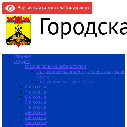
Версия сайта для слабовидящих
Главная
О Думе
График приема избирателей
График приема председателя городской
Думы
График приема депутатов
8-й созыв
7-й созыв
6-й созыв
5-й созыв
4-й созыв
3-й созыв
2-й созыв
1-й созыв