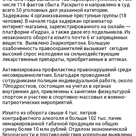
числе 114 фактов сбыта. Раскрыто и направлено в суд
всего 50 уголовных дел указанной категории.
Задержаны 4 организованные преступные группы (18
человек). В начале года задержан организатор
интернет-магазина, зарегистрированного на онлайн —
платформе «Гидра», а также двое его подельников. Из
незаконного оборота изъято почти 6 кг запрещенных
веществ. Выявлено 2наркопритона. Большую
озабоченность правоохранителей вызывает сегодня
высокий спрос молодежи на сильнодействующие
лекарственные препараты, приобретаемые в аптеках.
Активизирована профилактика правонарушений среди
несовершеннолетних. Благодаря проводимой
сотрудниками полиции индивидуальной работе, около
70подростков, состоящих на учетах в органах
внутренних дел, привлечены к занятиям физкультурой
спортом и участию в спортивно-массовых и военно-
патриотических мероприятий.
Изъято из оборота свыше 4 тыс. литров
контрафактного алкоголя и больше 102 тыс. пачек
немаркированной табачной продукции на общую
сумму более 10 млн рублей. Отделом экономической
безопасности и противодействия коррупции выявлены