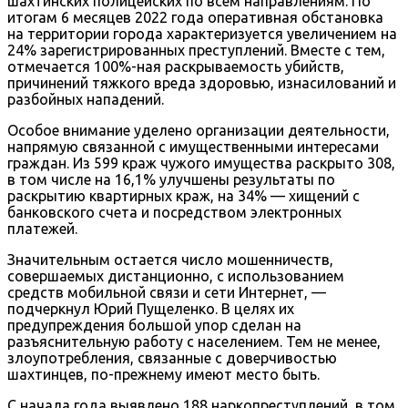
шахтинских полицейских по всем направлениям. По
итогам 6 месяцев 2022 года оперативная обстановка
на территории города характеризуется увеличением на
24% зарегистрированных преступлений. Вместе с тем,
отмечается 100%-ная раскрываемость убийств,
причинений тяжкого вреда здоровью, изнасилований и
разбойных нападений.
Особое внимание уделено организации деятельности,
напрямую связанной с имущественными интересами
граждан. Из 599 краж чужого имущества раскрыто 308,
в том числе на 16,1% улучшены результаты по
раскрытию квартирных краж, на 34% — хищений с
банковского счета и посредством электронных
платежей.
Значительным остается число мошенничеств,
совершаемых дистанционно, с использованием
средств мобильной связи и сети Интернет, —
подчеркнул Юрий Пущеленко. В целях их
предупреждения большой упор сделан на
разъяснительную работу с населением. Тем не менее,
злоупотребления, связанные с доверчивостью
шахтинцев, по-прежнему имеют место быть.
С начала года выявлено 188 наркопреступлений, в том