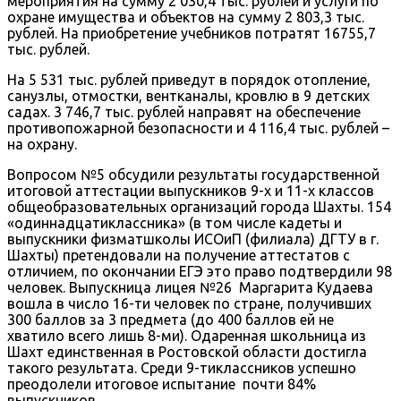
мероприятия на сумму 2 030,4 тыс. рублей и услуги по
охране имущества и объектов на сумму 2 803,3 тыс.
рублей. На приобретение учебников потратят 16755,7
тыс. рублей.
На 5 531 тыс. рублей приведут в порядок отопление,
санузлы, отмостки, вентканалы, кровлю в 9 детских
садах. 3 746,7 тыс. рублей направят на обеспечение
противопожарной безопасности и 4 116,4 тыс. рублей –
на охрану.
Вопросом №5 обсудили результаты государственной
итоговой аттестации выпускников 9-х и 11-х классов
общеобразовательных организаций города Шахты. 154
«одиннадцатиклассника» (в том числе кадеты и
выпускники физматшколы ИСОиП (филиала) ДГТУ в г.
Шахты) претендовали на получение аттестатов с
отличием, по окончании ЕГЭ это право подтвердили 98
человек. Выпускница лицея №26 Маргарита Кудаева
вошла в число 16-ти человек по стране, получивших
300 баллов за 3 предмета (до 400 баллов ей не
хватило всего лишь 8-ми). Одаренная школьница из
Шахт единственная в Ростовской области достигла
такого результата. Среди 9-тиклассников успешно
преодолели итоговое испытание почти 84%
выпускников.