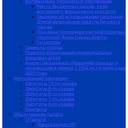
Материально-техническое обеспечение
Реестр бюджетных рисков, план
внутреннего финансового контроля
Сведения об использовании городской
Думой выделенных средств бюджета
города
Основные положения учетной политики
городской Думы города Шахты
Госзакупки
Символы города
Порядок обжалования муниципальных
правовых актов
Анализ письменных обращений граждан и
организаций в период с 2016 по I-е полугодие
2020 года
Молодежный парламент
Депутаты 10-го созыва
Депутаты 9-го созыва
Депутаты 8-го созыва
Депутаты 7-го созыва
Депутаты 6-го созыва
Контакты
Общественная палата
О Палате
Председатель ОП