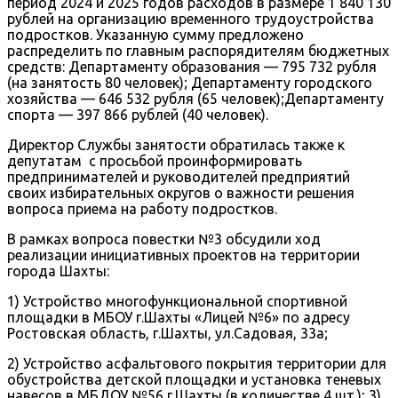
период 2024 и 2025 годов расходов в размере 1 840 130
рублей на организацию временного трудоустройства
подростков. Указанную сумму предложено
распределить по главным распорядителям бюджетных
средств: Департаменту образования — 795 732 рубля
(на занятость 80 человек); Департаменту городского
хозяйства — 646 532 рубля (65 человек);Департаменту
спорта — 397 866 рублей (40 человек).
Директор Службы занятости обратилась также к
депутатам с просьбой проинформировать
предпринимателей и руководителей предприятий
своих избирательных округов о важности решения
вопроса приема на работу подростков.
В рамках вопроса повестки №3 обсудили ход
реализации инициативных проектов на территории
города Шахты:
1) Устройство многофункциональной спортивной
площадки в МБОУ г.Шахты «Лицей №6» по адресу
Ростовская область, г.Шахты, ул.Садовая, 33а;
2) Устройство асфальтового покрытия территории для
обустройства детской площадки и установка теневых
навесов в МБДОУ №56 г.Шахты (в количестве 4 шт.); 3)