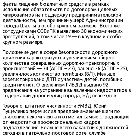
факты хищения бюджетных средств в рамках
исполнения обязательств по договорам целевых
микрозаймов на поддержку предпринимательской
деятельности, чем причинен ущерб Администрации
города Шахты в особо крупном размере. Всего же
сотрудниками ОЭБиПК выявлено 30 экономических
преступлений, в том числе 19 — в крупном и особо
крупном размере.
Положение дел в сфере безопасности дорожного
движения характеризуется увеличением общего
количества совершенных дорожно-транспортных
происшествий — 34 (АППГ – 23), ранено 36 (АППГ – 25),
увеличилось количество погибших (8/1). Меньше
зарегистрировано ДТП с участием детей, погибших
среди них нет. Отделением ГИБДД выдано 92
предписания на устранение выявленных недостатков в
содержании дорог и улиц города, ж/д переездов.
Говоря о штатной численности УМВД, Юрий
Пущеленко перечислил предпринимаемые шаги по
снижению некомплекта и отметил самые страдающие
от недостатка профессиональных кадров
подразделения. Больше всего вакантных должностей
сегодня в патрульно-постовой роте, службе