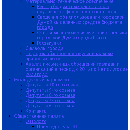
Материально-техническое обеспечение
Реестр бюджетных рисков, план
внутреннего финансового контроля
Сведения об использовании городской
Думой выделенных средств бюджета
города
Основные положения учетной политики
городской Думы города Шахты
Госзакупки
Символы города
Порядок обжалования муниципальных
правовых актов
Анализ письменных обращений граждан и
организаций в период с 2016 по I-е полугодие
2020 года
Молодежный парламент
Депутаты 10-го созыва
Депутаты 9-го созыва
Депутаты 8-го созыва
Депутаты 7-го созыва
Депутаты 6-го созыва
Контакты
Общественная палата
О Палате
Председатель ОП