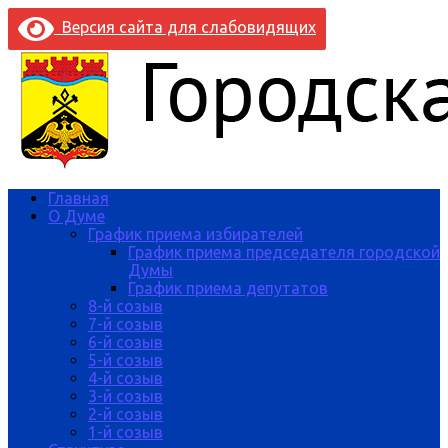
Версия сайта для слабовидящих
Главная
О Думе
График приема избирателей
График приема председателя городской
Думы
График приема депутатов
8-й созыв
7-й созыв
6-й созыв
5-й созыв
4-й созыв
3-й созыв
2-й созыв
1-й созыв