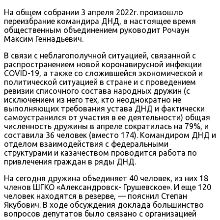
На общем собрании 3 апреля 2022г. произошло
переизбрание командира ДНД, в настоящее время
общественным объединением руководит Рочаун
Максим Геннадьевич.
В связи с неблагополучной ситуацией, связанной с
распространением новой коронавирусной инфекции
COVID-19, а также со сложившейся экономической и
политической ситуацией в стране и с проведением
ревизии списочного состава народных дружин (с
исключением из него тех, кто неоднократно не
выполняющих требования устава ДНД и фактически
самоустранился от участия в ее деятельности) общая
численность дружины в апреле сократилась на 79%, и
составила 36 человек (вместо 174). Командиром ДНД и
отделом взаимодействия с федеральными
структурами и казачеством проводится работа по
привлечения граждан в ряды ДНД.
На сегодня дружина объединяет 40 человек, из них 18
членов ШГКО «Александровск- Грушевское». И еще 120
человек находятся в резерве, — пояснил Степан
Якубович. В ходе обсуждения доклада большинство
вопросов депутатов было связано с организацией