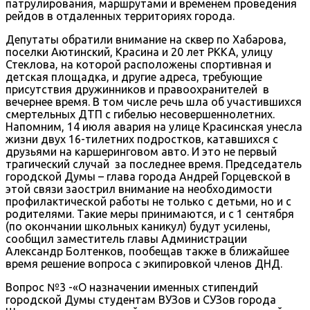
патрулирования, маршрутами и временем проведения
рейдов в отдаленных территориях города.
Депутаты обратили внимание на сквер по Хабарова,
поселки Аютинский, Красина и 20 лет РККА, улицу
Стеклова, на которой расположены спортивная и
детская площадка, и другие адреса, требующие
присутствия дружинников и правоохранителей в
вечернее время. В том числе речь шла об участившихся
смертельных ДТП с гибелью несовершеннолетних.
Напомним, 14 июля авария на улице Красинская унесла
жизни двух 16-тилетних подростков, катавшихся с
друзьями на каршеринговом авто. И это не первый
трагический случай за последнее время. Председатель
городской Думы – глава города Андрей Горцевской в
этой связи заострил внимание на необходимости
профилактической работы не только с детьми, но и с
родителями. Такие меры принимаются, и с 1 сентября
(по окончании школьных каникул) будут усилены,
сообщил заместитель главы Администрации
Александр Болтенков, пообещав также в ближайшее
время решение вопроса с экипировкой членов ДНД.
Вопрос №3 -«О назначении именных стипендий
городской Думы студентам ВУЗов и СУЗов города