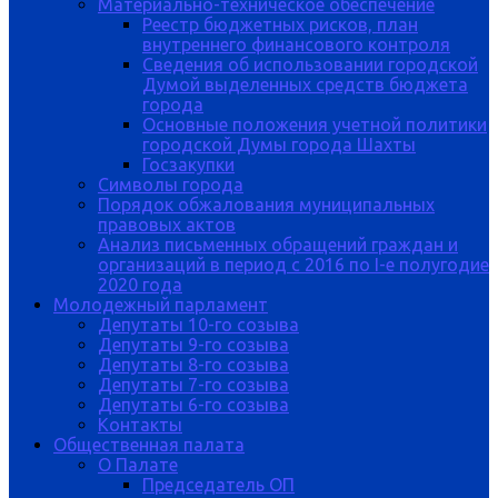
Материально-техническое обеспечение
Реестр бюджетных рисков, план
внутреннего финансового контроля
Сведения об использовании городской
Думой выделенных средств бюджета
города
Основные положения учетной политики
городской Думы города Шахты
Госзакупки
Символы города
Порядок обжалования муниципальных
правовых актов
Анализ письменных обращений граждан и
организаций в период с 2016 по I-е полугодие
2020 года
Молодежный парламент
Депутаты 10-го созыва
Депутаты 9-го созыва
Депутаты 8-го созыва
Депутаты 7-го созыва
Депутаты 6-го созыва
Контакты
Общественная палата
О Палате
Председатель ОП