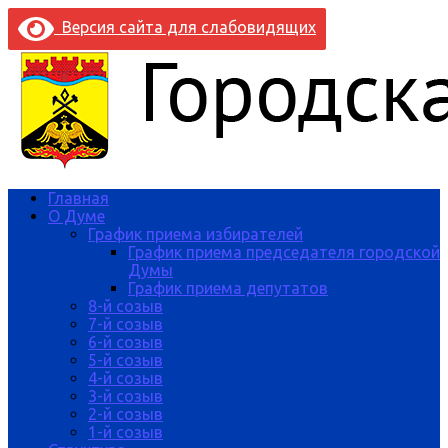
Версия сайта для слабовидящих
Главная
О Думе
График приема избирателей
График приема председателя городской
Думы
График приема депутатов
8-й созыв
7-й созыв
6-й созыв
5-й созыв
4-й созыв
3-й созыв
2-й созыв
1-й созыв