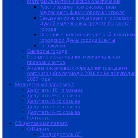
Материально-техническое обеспечение
Реестр бюджетных рисков, план
внутреннего финансового контроля
Сведения об использовании городской
Думой выделенных средств бюджета
города
Основные положения учетной политики
городской Думы города Шахты
Госзакупки
Символы города
Порядок обжалования муниципальных
правовых актов
Анализ письменных обращений граждан и
организаций в период с 2016 по I-е полугодие
2020 года
Молодежный парламент
Депутаты 10-го созыва
Депутаты 9-го созыва
Депутаты 8-го созыва
Депутаты 7-го созыва
Депутаты 6-го созыва
Контакты
Общественная палата
О Палате
Председатель ОП