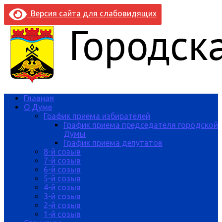
Версия сайта для слабовидящих
Главная
О Думе
График приема избирателей
График приема председателя городской
Думы
График приема депутатов
8-й созыв
7-й созыв
6-й созыв
5-й созыв
4-й созыв
3-й созыв
2-й созыв
1-й созыв