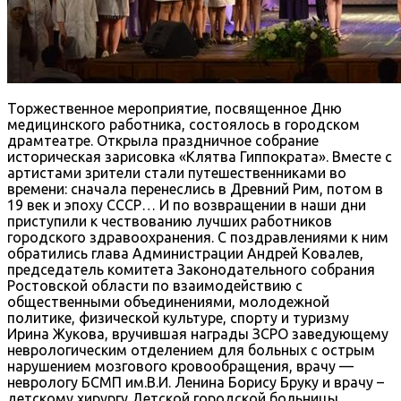
Торжественное мероприятие, посвященное Дню
медицинского работника, состоялось в городском
драмтеатре. Открыла праздничное собрание
историческая зарисовка «Клятва Гиппократа». Вместе с
артистами зрители стали путешественниками во
времени: сначала перенеслись в Древний Рим, потом в
19 век и эпоху СССР… И по возвращении в наши дни
приступили к чествованию лучших работников
городского здравоохранения. С поздравлениями к ним
обратились глава Администрации Андрей Ковалев,
председатель комитета Законодательного собрания
Ростовской области по взаимодействию с
общественными объединениями, молодежной
политике, физической культуре, спорту и туризму
Ирина Жукова, вручившая награды ЗСРО заведующему
неврологическим отделением для больных с острым
нарушением мозгового кровообращения, врачу —
неврологу БСМП им.В.И. Ленина Борису Бруку и врачу –
детскому хирургу Детской городской больницы