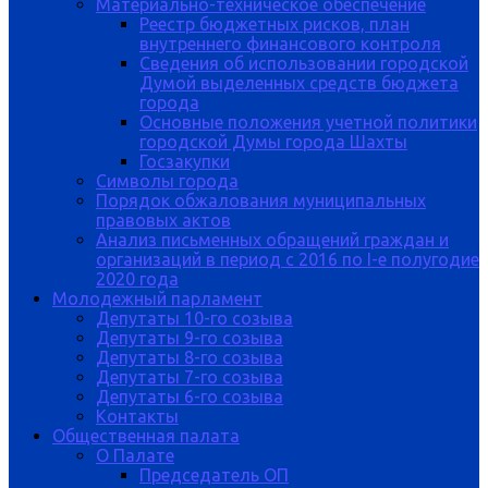
Материально-техническое обеспечение
Реестр бюджетных рисков, план
внутреннего финансового контроля
Сведения об использовании городской
Думой выделенных средств бюджета
города
Основные положения учетной политики
городской Думы города Шахты
Госзакупки
Символы города
Порядок обжалования муниципальных
правовых актов
Анализ письменных обращений граждан и
организаций в период с 2016 по I-е полугодие
2020 года
Молодежный парламент
Депутаты 10-го созыва
Депутаты 9-го созыва
Депутаты 8-го созыва
Депутаты 7-го созыва
Депутаты 6-го созыва
Контакты
Общественная палата
О Палате
Председатель ОП