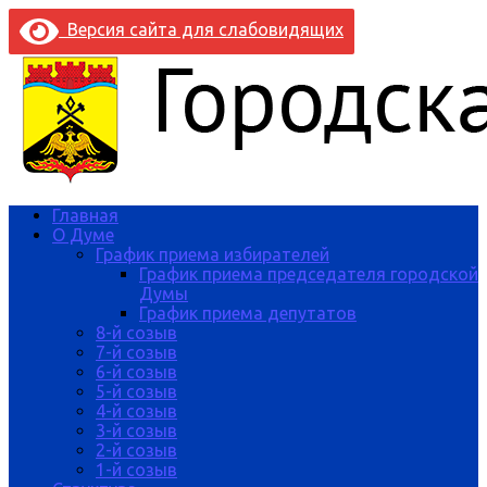
Версия сайта для слабовидящих
Главная
О Думе
График приема избирателей
График приема председателя городской
Думы
График приема депутатов
8-й созыв
7-й созыв
6-й созыв
5-й созыв
4-й созыв
3-й созыв
2-й созыв
1-й созыв