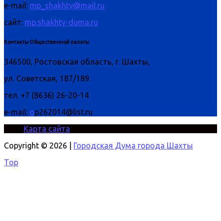
e-mail:
mp_shakhty@mail.ru
сайт:
mp.shakhty-duma.ru
Контакты Общественной палаты
346500, Ростовская область, г. Шахты,
ул. Советская, 187/189.
тел. +7 (8636) 26-20-14
e-mail:
o
p262014@list.ru
Карта сайта
Copyright © 2026 |
Городская Дума города Шахты
Top