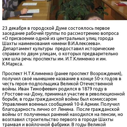
23 декабря в городской Думе состоялось первое
заседание рабочей группы по рассмотрению вопроса
«О присвоении одной из центральных улиц города
Шахты наименования «имени В.И.Алексеева».
Департамент культуры предоставил исторические
справки по двум улицам, о которых предварительно
уже шла речь: проспекты им. И.Т.Клименко и им.
К.Маркса.
Проспект Н.Т.Клименко (ранее проспект Возрождения),
получил своё нынешнее название в конце 50-х годов в
честь героя-подпольщика Великой Отечественной
войны. Иван Тимофеевич родился в 1879 году в
г.Ростове-на-Дону, принимал участие в революционной
борьбе, в годы гражданской войны был комиссаром
Управления военных сообщений 10-й Армии. Получил
благодарность лично от Ленина. После гражданской
войны от полученных ранений находился на пенсии, но
возглавил строительство первого в городе Шахты
трамвая и войлочной фабрики. В годы Великой