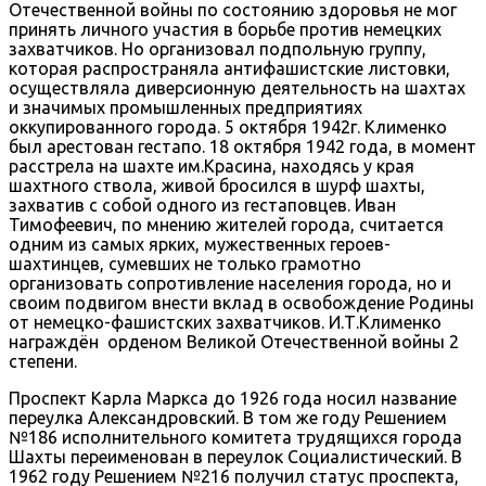
Отечественной войны по состоянию здоровья не мог
принять личного участия в борьбе против немецких
захватчиков. Но организовал подпольную группу,
которая распространяла антифашистские листовки,
осуществляла диверсионную деятельность на шахтах
и значимых промышленных предприятиях
оккупированного города. 5 октября 1942г. Клименко
был арестован гестапо. 18 октября 1942 года, в момент
расстрела на шахте им.Красина, находясь у края
шахтного ствола, живой бросился в шурф шахты,
захватив с собой одного из гестаповцев. Иван
Тимофеевич, по мнению жителей города, считается
одним из самых ярких, мужественных героев-
шахтинцев, сумевших не только грамотно
организовать сопротивление населения города, но и
своим подвигом внести вклад в освобождение Родины
от немецко-фашистских захватчиков. И.Т.Клименко
награждён орденом Великой Отечественной войны 2
степени.
Проспект Карла Маркса до 1926 года носил название
переулка Александровский. В том же году Решением
№186 исполнительного комитета трудящихся города
Шахты переименован в переулок Социалистический. В
1962 году Решением №216 получил статус проспекта,