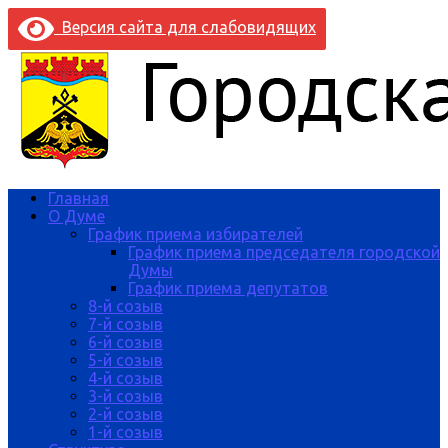
Версия сайта для слабовидящих
Главная
О Думе
График приема избирателей
График приема председателя городской
Думы
График приема депутатов
8-й созыв
7-й созыв
6-й созыв
5-й созыв
4-й созыв
3-й созыв
2-й созыв
1-й созыв