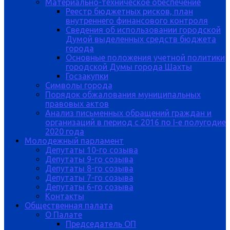
Материально-техническое обеспечение
Реестр бюджетных рисков, план
внутреннего финансового контроля
Сведения об использовании городской
Думой выделенных средств бюджета
города
Основные положения учетной политики
городской Думы города Шахты
Госзакупки
Символы города
Порядок обжалования муниципальных
правовых актов
Анализ письменных обращений граждан и
организаций в период с 2016 по I-е полугодие
2020 года
Молодежный парламент
Депутаты 10-го созыва
Депутаты 9-го созыва
Депутаты 8-го созыва
Депутаты 7-го созыва
Депутаты 6-го созыва
Контакты
Общественная палата
О Палате
Председатель ОП