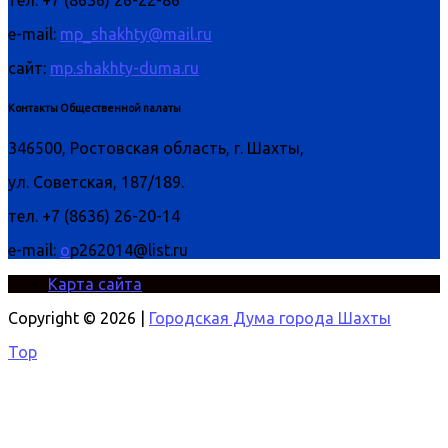
тел. +7 (8636) 26-22-86
e-mail:
mp_shakhty@mail.ru
сайт:
mp.shakhty-duma.ru
Контакты Общественной палаты
346500, Ростовская область, г. Шахты,
ул. Советская, 187/189.
тел. +7 (8636) 26-20-14
e-mail:
o
p262014@list.ru
Карта сайта
Copyright © 2026 |
Городская Дума города Шахты
Top