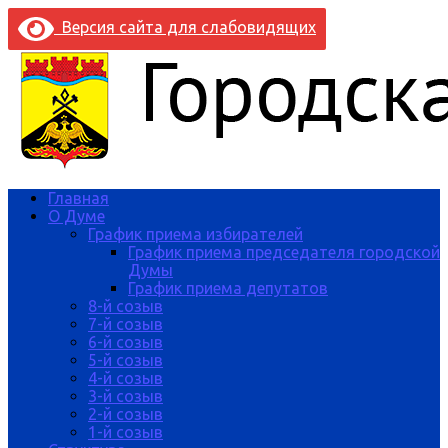
Версия сайта для слабовидящих
Главная
О Думе
График приема избирателей
График приема председателя городской
Думы
График приема депутатов
8-й созыв
7-й созыв
6-й созыв
5-й созыв
4-й созыв
3-й созыв
2-й созыв
1-й созыв