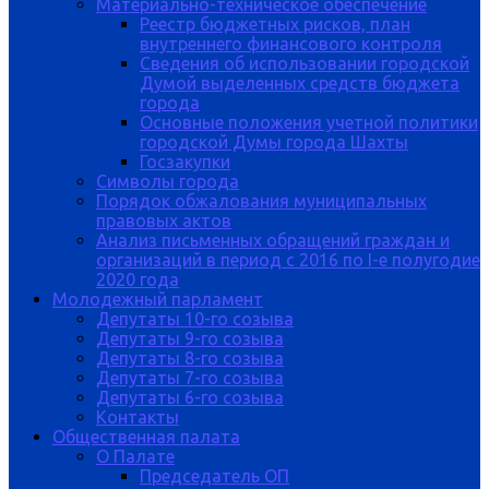
Материально-техническое обеспечение
Реестр бюджетных рисков, план
внутреннего финансового контроля
Сведения об использовании городской
Думой выделенных средств бюджета
города
Основные положения учетной политики
городской Думы города Шахты
Госзакупки
Символы города
Порядок обжалования муниципальных
правовых актов
Анализ письменных обращений граждан и
организаций в период с 2016 по I-е полугодие
2020 года
Молодежный парламент
Депутаты 10-го созыва
Депутаты 9-го созыва
Депутаты 8-го созыва
Депутаты 7-го созыва
Депутаты 6-го созыва
Контакты
Общественная палата
О Палате
Председатель ОП