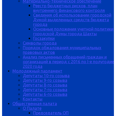
Материально-техническое обеспечение
Реестр бюджетных рисков, план
внутреннего финансового контроля
Сведения об использовании городской
Думой выделенных средств бюджета
города
Основные положения учетной политики
городской Думы города Шахты
Госзакупки
Символы города
Порядок обжалования муниципальных
правовых актов
Анализ письменных обращений граждан и
организаций в период с 2016 по I-е полугодие
2020 года
Молодежный парламент
Депутаты 10-го созыва
Депутаты 9-го созыва
Депутаты 8-го созыва
Депутаты 7-го созыва
Депутаты 6-го созыва
Контакты
Общественная палата
О Палате
Председатель ОП