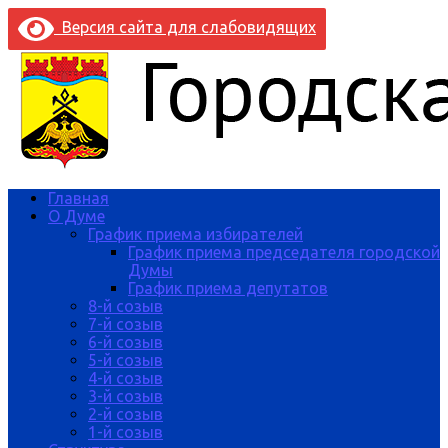
Версия сайта для слабовидящих
Главная
О Думе
График приема избирателей
График приема председателя городской
Думы
График приема депутатов
8-й созыв
7-й созыв
6-й созыв
5-й созыв
4-й созыв
3-й созыв
2-й созыв
1-й созыв