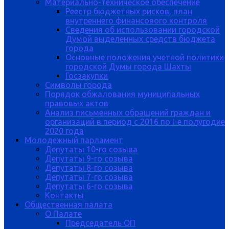
Материально-техническое обеспечение
Реестр бюджетных рисков, план
внутреннего финансового контроля
Сведения об использовании городской
Думой выделенных средств бюджета
города
Основные положения учетной политики
городской Думы города Шахты
Госзакупки
Символы города
Порядок обжалования муниципальных
правовых актов
Анализ письменных обращений граждан и
организаций в период с 2016 по I-е полугодие
2020 года
Молодежный парламент
Депутаты 10-го созыва
Депутаты 9-го созыва
Депутаты 8-го созыва
Депутаты 7-го созыва
Депутаты 6-го созыва
Контакты
Общественная палата
О Палате
Председатель ОП