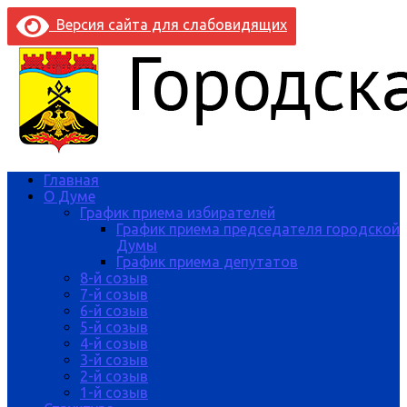
Версия сайта для слабовидящих
Главная
О Думе
График приема избирателей
График приема председателя городской
Думы
График приема депутатов
8-й созыв
7-й созыв
6-й созыв
5-й созыв
4-й созыв
3-й созыв
2-й созыв
1-й созыв