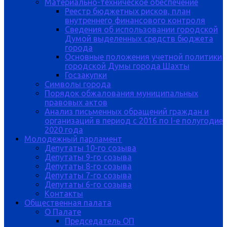
Материально-техническое обеспечение
Реестр бюджетных рисков, план
внутреннего финансового контроля
Сведения об использовании городской
Думой выделенных средств бюджета
города
Основные положения учетной политики
городской Думы города Шахты
Госзакупки
Символы города
Порядок обжалования муниципальных
правовых актов
Анализ письменных обращений граждан и
организаций в период с 2016 по I-е полугодие
2020 года
Молодежный парламент
Депутаты 10-го созыва
Депутаты 9-го созыва
Депутаты 8-го созыва
Депутаты 7-го созыва
Депутаты 6-го созыва
Контакты
Общественная палата
О Палате
Председатель ОП