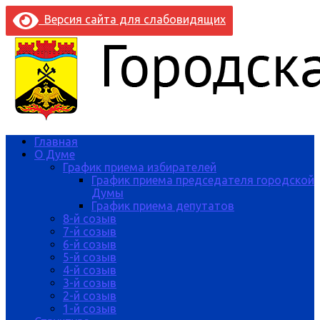
Версия сайта для слабовидящих
Главная
О Думе
График приема избирателей
График приема председателя городской
Думы
График приема депутатов
8-й созыв
7-й созыв
6-й созыв
5-й созыв
4-й созыв
3-й созыв
2-й созыв
1-й созыв