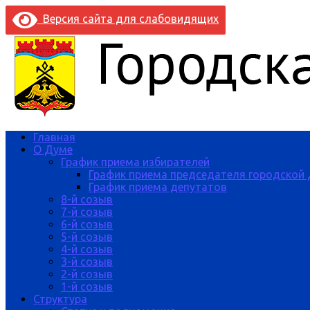
Версия сайта для слабовидящих
Главная
О Думе
График приема избирателей
График приема председателя городской
График приема депутатов
8-й созыв
7-й созыв
6-й созыв
5-й созыв
4-й созыв
3-й созыв
2-й созыв
1-й созыв
Структура