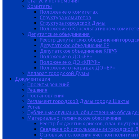
Статус и полномочия
Комитеты
Положение о комитетах
Структура комитетов
Структура городской Думы
Положение о Консультативном комитете
Депутатские обьединения
Реестр депутатских объединений городс
Депутатское объединение ЕР
Депутатское объединение КПРФ
Положение о ДО «ЕР»
Положение о ДО «КПРФ»
Положение о наградах ДО «ЕР»
Аппарат городской Думы
Документация
Проекты решений
Решения
Постановления
Регламент городской Думы города Шахты
Устав
Публичные слушания, общественные обсужде
Материально-техническое обеспечение
Реестр бюджетных рисков, план внутрен
Сведения об использовании городской 
Основные положения учетной политики 