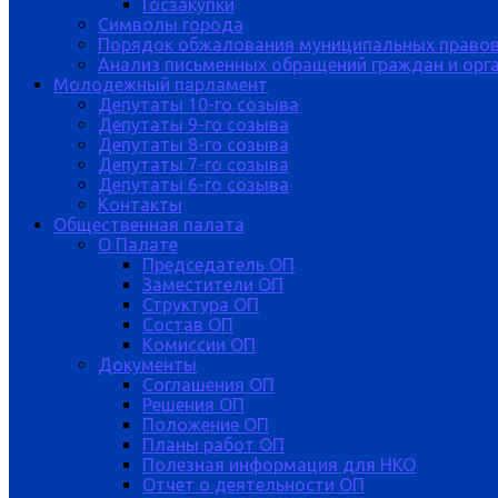
Госзакупки
Символы города
Порядок обжалования муниципальных правов
Анализ письменных обращений граждан и орган
Молодежный парламент
Депутаты 10-го созыва
Депутаты 9-го созыва
Депутаты 8-го созыва
Депутаты 7-го созыва
Депутаты 6-го созыва
Контакты
Общественная палата
О Палате
Председатель ОП
Заместители ОП
Структура ОП
Состав ОП
Комиссии ОП
Документы
Соглашения ОП
Решения ОП
Положение ОП
Планы работ ОП
Полезная информация для НКО
Отчет о деятельности ОП