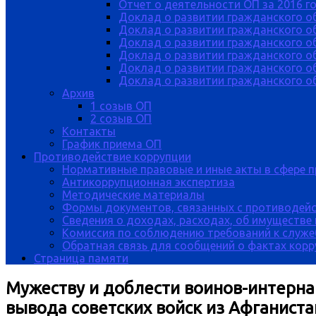
Отчет о деятельности ОП за 2016 г
Доклад о развитии гражданского о
Доклад о развитии гражданского об
Доклад о развитии гражданского о
Доклад о развитии гражданского о
Доклад о развитии гражданского о
Доклад о развитии гражданского об
Архив
1 созыв ОП
2 созыв ОП
Контакты
График приема ОП
Противодействие коррупции
Нормативные правовые и иные акты в сфере 
Антикоррупционная экспертиза
Методические материалы
Формы документов, связанных с противодейс
Сведения о доходах, расходах, об имуществе
Комиссия по соблюдению требований к служе
Обратная связь для сообщений о фактах кор
Страница памяти
Мужеству и доблести воинов-интерна
вывода советских войск из Афганиста