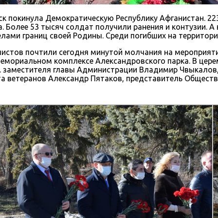
ск покинула Демократическую Республику Афганистан. 22
 Более 53 тысяч солдат получили ранения и контузии. А 
лами границ своей Родины. Среди погибших на территории
истов почтили сегодня минутой молчания на мероприяти
 мемориальном комплексе Александровского парка. В цер
о. заместителя главы Администрации Владимир Чвыкалов
та ветеранов Александр Пятаков, представитель Общест