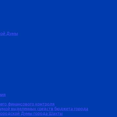
кой Думы
ния
него финансового контроля
Думой выделенных средств бюджета города
городской Думы города Шахты