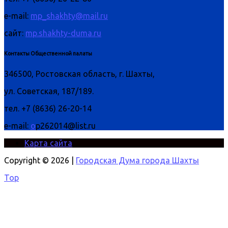
e-mail:
mp_shakhty@mail.ru
сайт:
mp.shakhty-duma.ru
Контакты Общественной палаты
346500, Ростовская область, г. Шахты,
ул. Советская, 187/189.
тел. +7 (8636) 26-20-14
e-mail:
o
p262014@list.ru
Карта сайта
Copyright © 2026 |
Городская Дума города Шахты
Top