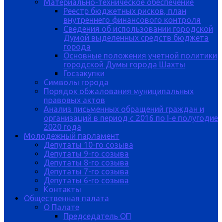
Материально-техническое обеспечение
Реестр бюджетных рисков, план
внутреннего финансового контроля
Сведения об использовании городской
Думой выделенных средств бюджета
города
Основные положения учетной политики
городской Думы города Шахты
Госзакупки
Символы города
Порядок обжалования муниципальных
правовых актов
Анализ письменных обращений граждан и
организаций в период с 2016 по I-е полугодие
2020 года
Молодежный парламент
Депутаты 10-го созыва
Депутаты 9-го созыва
Депутаты 8-го созыва
Депутаты 7-го созыва
Депутаты 6-го созыва
Контакты
Общественная палата
О Палате
Председатель ОП