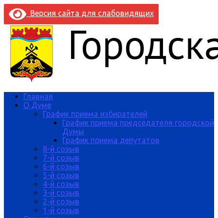
Версия сайта для слабовидящих
Главная
О Думе
График приема избирателей
График приема председателя городской
Думы
График приема депутатов
8-й созыв
7-й созыв
6-й созыв
5-й созыв
4-й созыв
3-й созыв
2-й созыв
1-й созыв