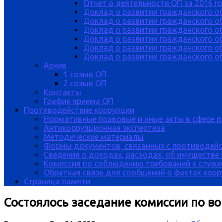
Отчет о деятельности ОП за 2016 г
Доклад о развитии гражданского о
Доклад о развитии гражданского об
Доклад о развитии гражданского о
Доклад о развитии гражданского о
Доклад о развитии гражданского о
Доклад о развитии гражданского об
Архив
1 созыв ОП
2 созыв ОП
Контакты
График приема ОП
Противодействие коррупции
Нормативные правовые и иные акты в сфере 
Антикоррупционная экспертиза
Методические материалы
Формы документов, связанных с противодейс
Сведения о доходах, расходах, об имуществе
Комиссия по соблюдению требований к служе
Обратная связь для сообщений о фактах кор
Страница памяти
Состоялось заседание комиссии по в