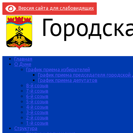
Версия сайта для слабовидящих
Главная
О Думе
График приема избирателей
График приема председателя городской
График приема депутатов
8-й созыв
7-й созыв
6-й созыв
5-й созыв
4-й созыв
3-й созыв
2-й созыв
1-й созыв
Структура