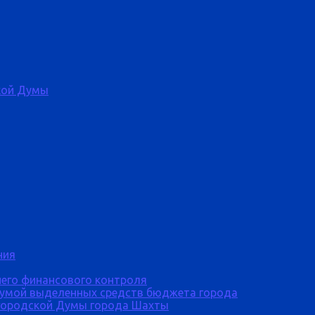
кой Думы
ния
него финансового контроля
Думой выделенных средств бюджета города
городской Думы города Шахты