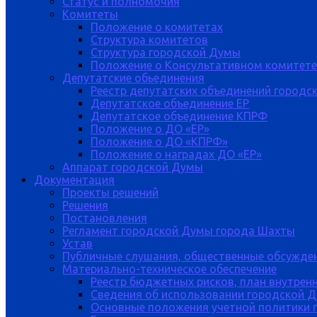
Статус и полномочия
Комитеты
Положение о комитетах
Структура комитетов
Структура городской Думы
Положение о Консультативном комитете
Депутатские обьединения
Реестр депутатских объединений городс
Депутатское объединение ЕР
Депутатское объединение КПРФ
Положение о ДО «ЕР»
Положение о ДО «КПРФ»
Положение о наградах ДО «ЕР»
Аппарат городской Думы
Документация
Проекты решений
Решения
Постановления
Регламент городской Думы города Шахты
Устав
Публичные слушания, общественные обсужде
Материально-техническое обеспечение
Реестр бюджетных рисков, план внутрен
Сведения об использовании городской 
Основные положения учетной политики 