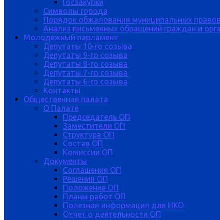
Госзакупки
Символы города
Порядок обжалования муниципальных правов
Анализ письменных обращений граждан и орган
Молодежный парламент
Депутаты 10-го созыва
Депутаты 9-го созыва
Депутаты 8-го созыва
Депутаты 7-го созыва
Депутаты 6-го созыва
Контакты
Общественная палата
О Палате
Председатель ОП
Заместители ОП
Структура ОП
Состав ОП
Комиссии ОП
Документы
Соглашения ОП
Решения ОП
Положение ОП
Планы работ ОП
Полезная информация для НКО
Отчет о деятельности ОП