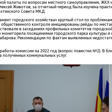
й палаты по вопросам местного самоуправления, ЖКХ и 
лексей Животов, за отчетный период была изучена практ
хтинского Совета МКД.
амент городского хозяйства» круглый стол по проблема
х общественного контроля инициированы рейды по места
аствовали в заседаниях профильных комитетов городск
ониторила посещениями городского парка культуры и от
Хабарова. Рекомендации по фактам выявленных недостат
 работы комиссии на 2022 год (вопрос повестки №2). В б
а полученных коммунальных услуг.