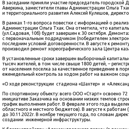
В заседании приняли участие председатель городской 
Аверкина, заместители главы Администрации Ольга Тхак
и территориального развития Алексей Кулешов, директ
В рамках 1-го вопроса повестки с информацией о реал
Администрации Ольга Тхак. Она отметила, что капитал
(ул.Садовая, 10б) будет завершен к 30 октября. Демон
с первоначальным подрядчиком (победителем электронн
последним условий договоренности. В августе к ремонт
производил ремонт хореографического зала Центра каза
В установленные сроки завершен выборочный капитальн
тысяч жителей, в том числе свыше 1800 детей, – регист
от населения поселка за качественное приведение в п
еженедельный контроль за ходом работ на важном соци
«О ходе реконструкции стадиона «Шахтер» и «Александ
По спортивному объекту: всего ООО «Старт» освоено 72 
инициативе Заказчика на основании низких темпов стро
график выполнения работ. В феврале этого года выделе
областного и местного бюджетов). В августе к работам
до 30.11.2022г. В ноябре текущего года, по словам ди
создании инженерной инфраструктуры.