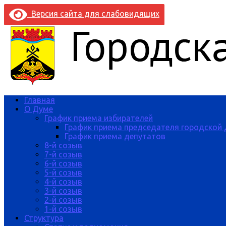
Версия сайта для слабовидящих
Главная
О Думе
График приема избирателей
График приема председателя городской
График приема депутатов
8-й созыв
7-й созыв
6-й созыв
5-й созыв
4-й созыв
3-й созыв
2-й созыв
1-й созыв
Структура