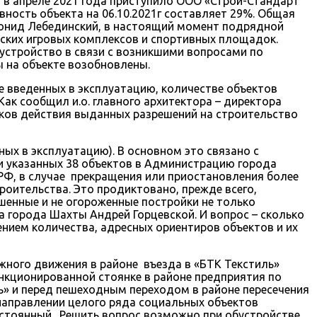
) в апреле 2021 года приступило ООО «Строй-Стандарт
вность объекта на 06.10.2021г составляет 29%. Общая
еонид Лебединский, в настоящий момент подрядной
тских игровых комплексов и спортивных площадок.
оустройство в связи с возникшими вопросами по
ы на объекте возобновлены.
е введенных в эксплуатацию, количестве объектов
ак сообщил и.о. главного архитектора – директора
оков действия выданных разрешений на строительство
ых в эксплуатацию). В основном это связано с
 указанных 38 объектов в Администрацию города
РФ, в случае прекращения или приостановления более
оительства. Это продиктовано, прежде всего,
шенные и не огороженные постройки не только
а города Шахты Андрей Горцевской. И вопрос – сколько
ением количества, адресных ориентиров объектов и их
ного движения в районе въезда в «БТК Текстиль»
нкционированной стоянке в районе предприятия по
ь» и перед пешеходным переходом в районе пересечения
 направлении целого ряда социальных объектов
постоянный. Решить вопрос возможно при обустройстве