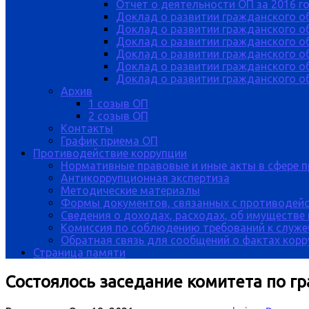
Отчет о деятельности ОП за 2016 г
Доклад о развитии гражданского о
Доклад о развитии гражданского об
Доклад о развитии гражданского о
Доклад о развитии гражданского о
Доклад о развитии гражданского о
Доклад о развитии гражданского об
Архив
1 созыв ОП
2 созыв ОП
Контакты
График приема ОП
Противодействие коррупции
Нормативные правовые и иные акты в сфере 
Антикоррупционная экспертиза
Методические материалы
Формы документов, связанных с противодейс
Сведения о доходах, расходах, об имуществе
Комиссия по соблюдению требований к служе
Обратная связь для сообщений о фактах кор
Страница памяти
Состоялось заседание комитета по г