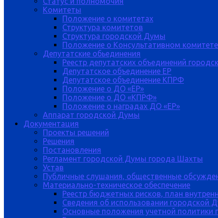
Статус и полномочия
Комитеты
Положение о комитетах
Структура комитетов
Структура городской Думы
Положение о Консультативном комитете
Депутатские обьединения
Реестр депутатских объединений городс
Депутатское объединение ЕР
Депутатское объединение КПРФ
Положение о ДО «ЕР»
Положение о ДО «КПРФ»
Положение о наградах ДО «ЕР»
Аппарат городской Думы
Документация
Проекты решений
Решения
Постановления
Регламент городской Думы города Шахты
Устав
Публичные слушания, общественные обсужде
Материально-техническое обеспечение
Реестр бюджетных рисков, план внутрен
Сведения об использовании городской 
Основные положения учетной политики 