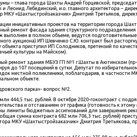
Думы – глава города Шахты Андрей Горцевской, председа
 и Леонид Лебединский, и.о. главного архитектора – ди
ор МКУ «Шахтыстройзаказчик» Дмитрий Третьяков, дирек
изации инициативных проектов на территории города Шах
ьный ремонт фасада здания структурного подразделения
таж выполнен в полном объеме, ведутся подготовительные
ого аукциона) ИП Шевченко С.Ю. контракт был расторгну
у объекта приступил ИП Солодников, претензий по качест
чьей культуры на Майском).
ый ремонт здания МБУЗ ГП №1 г.Шахты в Аютинском (пр-з
рируя до 107 посещений в сутки. Депутат по избиратель
орядок местной поликлиники, поблагодарив, в частности
альном объекте.
ровского парка»- вопрос №2.
млн 444,5 тыс. рублей. В октябре 2020-гоконтракт с по
ительства и отставанием от графика (готовность к этому
ны лимиты бюджетных ассигнований для завершения реконс
 (общая сумма контракта 682 млн 706,3 тыс. рублей) при
ректора МКУ «Шахтыстройзаказчик» Дмитрия Третьякова, 