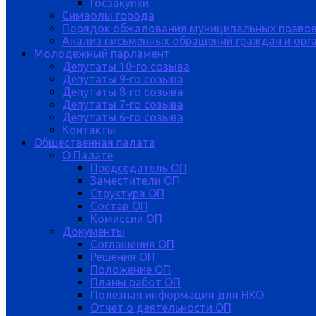
Госзакупки
Символы города
Порядок обжалования муниципальных правов
Анализ письменных обращений граждан и орган
Молодежный парламент
Депутаты 10-го созыва
Депутаты 9-го созыва
Депутаты 8-го созыва
Депутаты 7-го созыва
Депутаты 6-го созыва
Контакты
Общественная палата
О Палате
Председатель ОП
Заместители ОП
Структура ОП
Состав ОП
Комиссии ОП
Документы
Соглашения ОП
Решения ОП
Положение ОП
Планы работ ОП
Полезная информация для НКО
Отчет о деятельности ОП