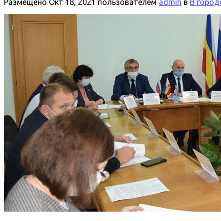
Размещено
Окт 18, 2021
пользователем
admin
в
В город