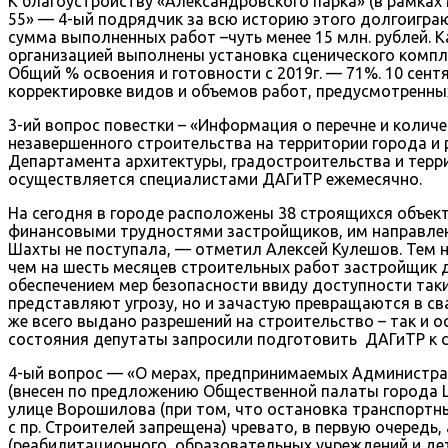
К благоустройству «Александровского парка» (в рамках 
55» — 4-ый подрядчик за всю историю этого долгоиграющ
сумма выполненных работ –чуть менее 15 млн. рублей.
организацией выполнены установка сценического компл
Общий % освоения и готовности с 2019г. — 71%. 10 сен
корректировке видов и объемов работ, предусмотренных
3-ий вопрос повестки – «Информация о перечне и колич
незавершенного строительства на территории города и 
Департамента архитектуры, градостроительства и терр
осуществляется специалистами ДАГиТР ежемесячно.
На сегодня в городе расположены 38 строящихся объект
финансовыми трудностями застройщиков, им направлен
Шахты не поступала, — отметил Алексей Кулешов. Тем н
чем на шесть месяцев строительных работ застройщик д
обеспечением мер безопасности ввиду доступности так
представляют угрозу, но и зачастую превращаются в св
же всего выдано разрешений на строительство – так и 
состояния депутаты запросили подготовить ДАГиТР к с
4-ый вопрос — «О мерах, предпринимаемых Администрац
(внесен по предложению Общественной палаты города Ш
улице Ворошилова (при том, что остановка транспортн
с пр. Строителей запрещена) чревато, в первую очеред
(реабилитационного, образовательных учреждений и де