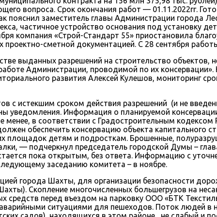
муниципального контракта на 156 млн 375,98 тыс. рублей
его вопроса. Срок окончания работ — 01.11.2022гг. Гото
 Как пояснил заместитель главы Администрации города Л
екса, частичное устройство основания под установку де
тября компания «Строй-Стандарт 55» приостановила благ
 проектно-сметной документацией. С 28 сентября работ
естве выданных разрешений на строительство объектов, н
работе Администрации, проводимой по их консервации». К
иториального развития Алексей Кулешов, мониторинг ср
ов с истекшим сроком действия разрешений (и не введенн
ы уведомления. Информация о планируемой консервации
е менее, в соответствии с Градостроительным кодексом 
олжен обеспечить консервацию объекта капитального стр
их площадок детям и подросткам. Брошенные, полуразру
алки, — подчеркнул председатель городской Думы – глав
остается пока открытым, без ответа. Информацию с уточн
ледующему заседанию комитета – в ноябре.
ией города Шахты, для организации безопасности дорож
ахты). Скопление многочисленных большегрузов на неса
ых средств перед въездом на парковку ООО «БТК Текстил
ь, аварийными ситуациями для пешеходов. Поток людей в
тских садов), находящихся в этом районе, не слабый и 