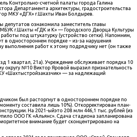
тель Контрольно-счетной палаты города Галина
ректора Департамента архитектуры, градостроительства
тор МКУ «ДГХ» г.Шахты Иван Болдырев.
ты депутатов ознакомила заместитель главы
 МБУК г.Шахты «ГДК и К» — Городского Дворца Культуры
 работы под штукатурку (устройство сетки). Напомним,
т в одностороннем порядке – из-за нарушения
ву выполнения работ к этому подрядчику нет (он также
д 1 квартал, 21а). Учреждение обслуживает порядка 10
ному округу №10 Виктор Яровой выразил признательность
 МКУ «Шахтыстройзаказчик» — за надлежащий
дрядчиком был расторгнут в одностороннем порядке по
 моменту составила лишь 10%). Откорректирован план-
трукции. На 2021-ыйэто 208 млн 446,1 тыс. рублей (из
ступило ООО ГК «Альянс». Сдача стадиона запланирована
приоритетное внимание будет сконцентрировано на