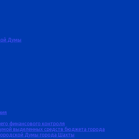
кой Думы
ния
него финансового контроля
Думой выделенных средств бюджета города
городской Думы города Шахты